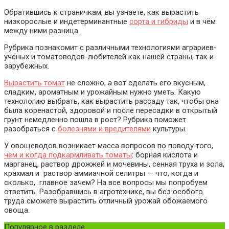
Обратившись к страничкам, вы узнаете, как вырастить
низкорослые и индетерминантные
сорта и гибриды
и в чём
между ними разница.
Рубрика познакомит с различными технологиями аграриев-
учёных и томатоводов-любителей как нашей страны, так и
зарубежных.
Вырастить томат
не сложно, а вот сделать его вкусным,
сладким, ароматным и урожайным нужно уметь. Какую
технологию выбрать, как вырастить рассаду так, чтобы она
была коренастой, здоровой и после пересадки в открытый
грунт немедленно пошла в рост? Рубрика поможет
разобраться с
болезнями и вредителями
культуры.
У овощеводов возникает масса вопросов по поводу того,
чем и когда подкармливать томаты
: борная кислота и
марганец, раствор дрожжей и мочевины, сенная труха и зола,
крахмал и раствор аммиачной селитры — что, когда и
сколько, главное зачем? На все вопросы мы попробуем
ответить. Разобравшись в агротехнике, вы без особого
труда сможете вырастить отличный урожай обожаемого
овоща.
Популярное в разделе