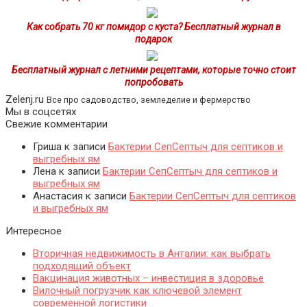
Как собрать 70 кг помидор с куста? Бесплатный журнал в
подарок
Бесплатный журнал с летними рецептами, которые точно стоит
попробовать
Zelenj.ru
Все про садоводство, земледелие и фермерство
Мы в соцсетях
Свежие комментарии
Гриша
к записи
Бактерии СепСептыч для септиков и
выгребных ям
Лена
к записи
Бактерии СепСептыч для септиков и
выгребных ям
Анастасия
к записи
Бактерии СепСептыч для септиков
и выгребных ям
Интересное
Вторичная недвижимость в Анталии: как выбрать
подходящий объект
Вакцинация животных – инвестиция в здоровье
Вилочный погрузчик как ключевой элемент
современной логистики