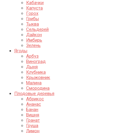
Кабачки
Капуста
Горох
Грибы
Тыква
Сельдерей
Дайкон
Имбирь
Зелень
Ягоды
Арбуз
Виноград
Дыня
Клубника
Крыжовник
Малина
Смородина
Плодовые деревья
Абрикос
Ананас
Банан
Вишня
Гранат
Груша
Лимон