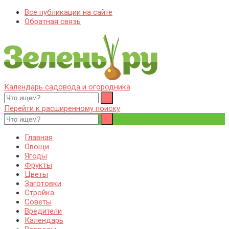
Все публикации на сайте
Обратная связь
Календарь садовода и огородника
Zelenj.ru – все про садоводство, земледелие, фермерство и
Особенности садоводства, земледелия, фермерства и
птицеводство
птицеводства. Выращивания культур, сбор и хранение урожая.
Перейти к расширенному поиску
Уход за дачным участком, деревьями и кустами. Полезные
советы дачникам и садоводам
Главная
Овощи
Ягоды
Фрукты
Цветы
Заготовки
Стройка
Советы
Вредители
Календарь