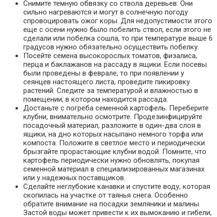
Снимите темную обвязку со ствола деревьев. Они
сильно нагреваются и могут в солнечную погоду
спровоцировать ожог коры. Для недопустимости этого
еще с осени нужно было побелить ствол, если этого не
сделали или побелка сошла, то при температуре выше 6
градусов нужно обязательно осуществить побелку.
Посейте семена высокорослых томатов, физалиса,
перца и баклажанов на рассаду в ящики. Если посевы
были проведены в феврале, то при появлении у
сеянцев настоящего листа, проведите пикировку
растений. Следите за температурой и влажностью в
помещении, в котором находится рассада.
Достаньте с погреба семенной картофель. Переберите
клубни, внимательно осмотрите. Продезинфицируйте
посадочный материал, разложите в один-два слоя в
ящики, на дно которых насыпано немного торфа или
компоста. Положите в светлое место и периодически
брызгайте прорастающие клубни водой. Помните, что
картофель периодически нужно обновлять, покупая
семенной материал в специализированных магазинах
или у надежных поставщиков.
Сделайте неглубокие канавки и спустите воду, которая
скопилась на участке от таянья снега. Особенно
обратите внимание на посадки земляники и малины.
Застой воды может привести к их вымоканию и гибели,