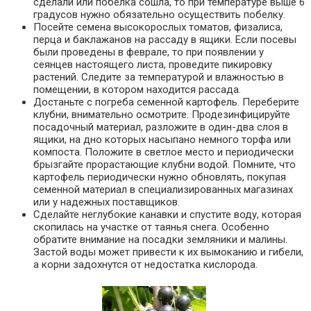
сделали или побелка сошла, то при температуре выше 6
градусов нужно обязательно осуществить побелку.
Посейте семена высокорослых томатов, физалиса,
перца и баклажанов на рассаду в ящики. Если посевы
были проведены в феврале, то при появлении у
сеянцев настоящего листа, проведите пикировку
растений. Следите за температурой и влажностью в
помещении, в котором находится рассада.
Достаньте с погреба семенной картофель. Переберите
клубни, внимательно осмотрите. Продезинфицируйте
посадочный материал, разложите в один-два слоя в
ящики, на дно которых насыпано немного торфа или
компоста. Положите в светлое место и периодически
брызгайте прорастающие клубни водой. Помните, что
картофель периодически нужно обновлять, покупая
семенной материал в специализированных магазинах
или у надежных поставщиков.
Сделайте неглубокие канавки и спустите воду, которая
скопилась на участке от таянья снега. Особенно
обратите внимание на посадки земляники и малины.
Застой воды может привести к их вымоканию и гибели,
а корни задохнутся от недостатка кислорода.