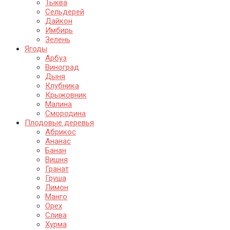
Тыква
Сельдерей
Дайкон
Имбирь
Зелень
Ягоды
Арбуз
Виноград
Дыня
Клубника
Крыжовник
Малина
Смородина
Плодовые деревья
Абрикос
Ананас
Банан
Вишня
Гранат
Груша
Лимон
Манго
Орех
Слива
Хурма