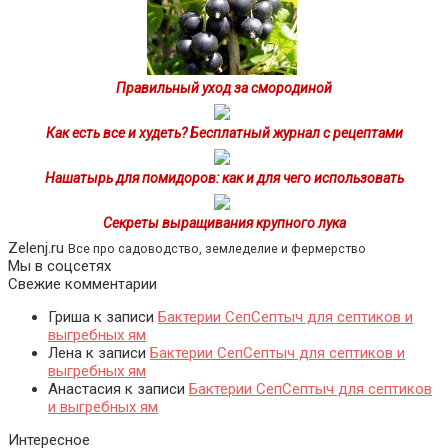
Правильный уход за смородиной
Как есть все и худеть? Бесплатный журнал с рецептами
Нашатырь для помидоров: как и для чего использовать
Секреты выращивания крупного лука
Zelenj.ru
Все про садоводство, земледелие и фермерство
Мы в соцсетях
Свежие комментарии
Гриша
к записи
Бактерии СепСептыч для септиков и
выгребных ям
Лена
к записи
Бактерии СепСептыч для септиков и
выгребных ям
Анастасия
к записи
Бактерии СепСептыч для септиков
и выгребных ям
Интересное