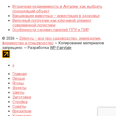
Вторичная недвижимость в Анталии: как выбрать
подходящий объект
Вакцинация животных – инвестиция в здоровье
Вилочный погрузчик как ключевой элемент
современной логистики
Особенности сэндвич панелей ППУ и ПИР
©
2026
~
Zelenj.ru – все про садоводство, земледелие,
фермерство и птицеводство
~ Копирование материалов
запрещено. ~ Разработка
WP-Fairytale
x
Главная
Овощи
Ягоды
Фрукты
Цветы
Заготовки
Стройка
Советы
Вредители
Календарь