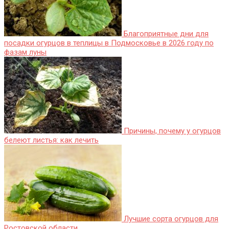
Благоприятные дни для
посадки огурцов в теплицы в Подмосковье в 2026 году по
фазам луны
Причины, почему у огурцов
белеют листья: как лечить
Лучшие сорта огурцов для
Ростовской области