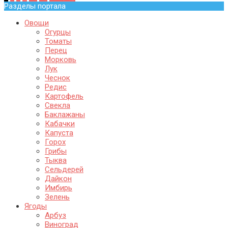
Разделы портала
Овощи
Огурцы
Томаты
Перец
Морковь
Лук
Чеснок
Редис
Картофель
Свекла
Баклажаны
Кабачки
Капуста
Горох
Грибы
Тыква
Сельдерей
Дайкон
Имбирь
Зелень
Ягоды
Арбуз
Виноград