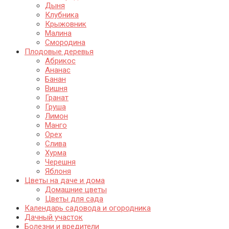
Дыня
Клубника
Крыжовник
Малина
Смородина
Плодовые деревья
Абрикос
Ананас
Банан
Вишня
Гранат
Груша
Лимон
Манго
Орех
Слива
Хурма
Черешня
Яблоня
Цветы на даче и дома
Домашние цветы
Цветы для сада
Календарь садовода и огородника
Дачный участок
Болезни и вредители