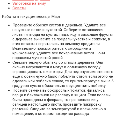
Заготовки на зиму
Советы
Работы в текущем месяце:
Март
Проведите обрезку кустов и деревьев. Удалите все
ненужные ветки и сухостой. Соберите оставшиеся
листья и ягоды на кустах, падалицу и засохшие фрукты
с деревьев вынесите за пределы участка и сожгите, в
этих останках спрятались на зимовку вредители.
Внимательно присмотритесь к смородине и
крыжовнику, удалите все почерневшие ветки – они
поражены мучнистой росой.
Снимите темную обвязку со ствола деревьев. Они
сильно нагреваются и могут в солнечную погоду
спровоцировать ожог коры. Для недопустимости этого
еще с осени нужно было побелить ствол, если этого не
сделали или побелка сошла, то при температуре выше 6
градусов нужно обязательно осуществить побелку.
Посейте семена высокорослых томатов, физалиса,
перца и баклажанов на рассаду в ящики. Если посевы
были проведены в феврале, то при появлении у
сеянцев настоящего листа, проведите пикировку
растений. Следите за температурой и влажностью в
помещении, в котором находится рассада.