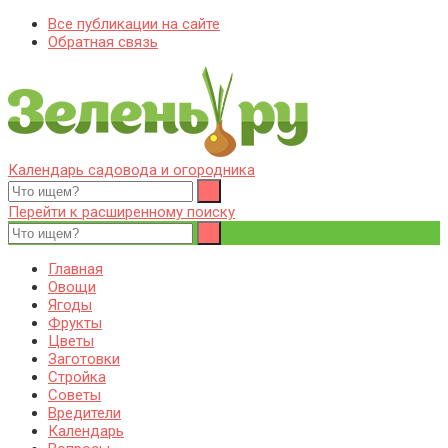
Все публикации на сайте
Обратная связь
Календарь садовода и огородника
Zelenj.ru – все про садоводство, земледелие, фермерство и
Особенности садоводства, земледелия, фермерства и
птицеводство
птицеводства. Выращивания культур, сбор и хранение урожая.
Перейти к расширенному поиску
Уход за дачным участком, деревьями и кустами. Полезные
советы дачникам и садоводам
Главная
Овощи
Ягоды
Фрукты
Цветы
Заготовки
Стройка
Советы
Вредители
Календарь