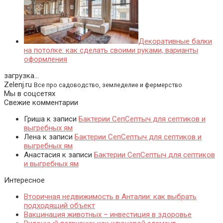
Декоративные балки
на потолке: как сделать своими руками, варианты
оформления
загрузка...
Zelenj.ru
Все про садоводство, земледелие и фермерство
Мы в соцсетях
Свежие комментарии
Гриша
к записи
Бактерии СепСептыч для септиков и
выгребных ям
Лена
к записи
Бактерии СепСептыч для септиков и
выгребных ям
Анастасия
к записи
Бактерии СепСептыч для септиков
и выгребных ям
Интересное
Вторичная недвижимость в Анталии: как выбрать
подходящий объект
Вакцинация животных – инвестиция в здоровье