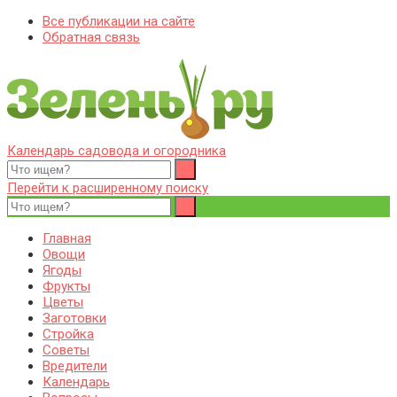
Все публикации на сайте
Обратная связь
Календарь садовода и огородника
Zelenj.ru – все про садоводство, земледелие, фермерство и
Особенности садоводства, земледелия, фермерства и
птицеводство
птицеводства. Выращивания культур, сбор и хранение урожая.
Перейти к расширенному поиску
Уход за дачным участком, деревьями и кустами. Полезные
советы дачникам и садоводам
Главная
Овощи
Ягоды
Фрукты
Цветы
Заготовки
Стройка
Советы
Вредители
Календарь