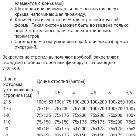
элементов с коньками).
Шатровая или пирамидальная – вытянутая вверх
крыша, напоминающая пирамиду.
Коническая и купольная — для строений круглой
формы. Такая система может быть возведена только
после тщательного расчета всех технических
параметров.
Сводчатая – с округлой или параболической формой
очертаний.
Закрепление стропил выполняют врубкой, закрепляют
гвоздями с обеих сторон или фиксируют с помощью
уголков.
Шаг, с
Длина стропил (метры)
которым
устанавливают
3
3,5
4
4,5
5
5,5
стропила (см)
215
100х150
100х175
100х200
100х200
100х250
100х
175
75х150
75х200
75х200
100х200
100х200
100х
140
75х125
75х175
75х200
75х200
75х200
100х
110
75х150
75х150
75х175
75х175
75х200
75х2
90
50х150
50х175
50х200
75х175
75х175
75х2
60
40х150
40х175
50х150
50х150
50х175
50х2