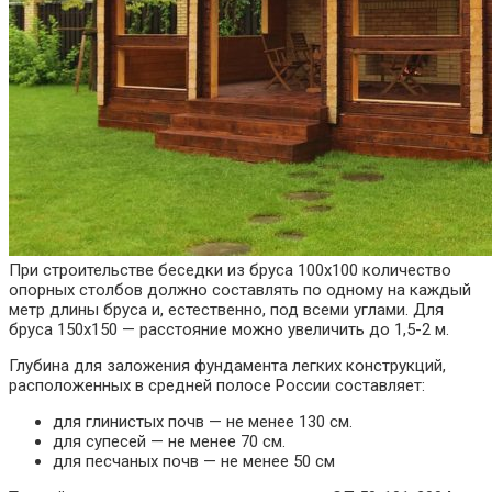
При строительстве беседки из бруса 100х100 количество
опорных столбов должно составлять по одному на каждый
метр длины бруса и, естественно, под всеми углами. Для
бруса 150х150 — расстояние можно увеличить до 1,5-2 м.
Глубина для заложения фундамента легких конструкций,
расположенных в средней полосе России составляет:
для глинистых почв — не менее 130 см.
для супесей — не менее 70 см.
для песчаных почв — не менее 50 см