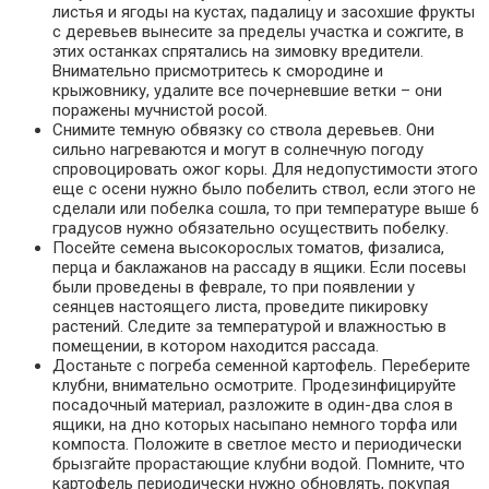
листья и ягоды на кустах, падалицу и засохшие фрукты
с деревьев вынесите за пределы участка и сожгите, в
этих останках спрятались на зимовку вредители.
Внимательно присмотритесь к смородине и
крыжовнику, удалите все почерневшие ветки – они
поражены мучнистой росой.
Снимите темную обвязку со ствола деревьев. Они
сильно нагреваются и могут в солнечную погоду
спровоцировать ожог коры. Для недопустимости этого
еще с осени нужно было побелить ствол, если этого не
сделали или побелка сошла, то при температуре выше 6
градусов нужно обязательно осуществить побелку.
Посейте семена высокорослых томатов, физалиса,
перца и баклажанов на рассаду в ящики. Если посевы
были проведены в феврале, то при появлении у
сеянцев настоящего листа, проведите пикировку
растений. Следите за температурой и влажностью в
помещении, в котором находится рассада.
Достаньте с погреба семенной картофель. Переберите
клубни, внимательно осмотрите. Продезинфицируйте
посадочный материал, разложите в один-два слоя в
ящики, на дно которых насыпано немного торфа или
компоста. Положите в светлое место и периодически
брызгайте прорастающие клубни водой. Помните, что
картофель периодически нужно обновлять, покупая