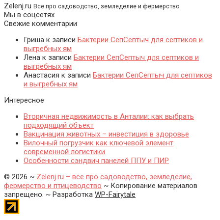
Zelenj.ru
Все про садоводство, земледелие и фермерство
Мы в соцсетях
Свежие комментарии
Гриша
к записи
Бактерии СепСептыч для септиков и
выгребных ям
Лена
к записи
Бактерии СепСептыч для септиков и
выгребных ям
Анастасия
к записи
Бактерии СепСептыч для септиков
и выгребных ям
Интересное
Вторичная недвижимость в Анталии: как выбрать
подходящий объект
Вакцинация животных – инвестиция в здоровье
Вилочный погрузчик как ключевой элемент
современной логистики
Особенности сэндвич панелей ППУ и ПИР
©
2026
~
Zelenj.ru – все про садоводство, земледелие,
фермерство и птицеводство
~ Копирование материалов
запрещено. ~ Разработка
WP-Fairytale