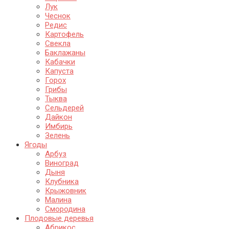
Лук
Чеснок
Редис
Картофель
Свекла
Баклажаны
Кабачки
Капуста
Горох
Грибы
Тыква
Сельдерей
Дайкон
Имбирь
Зелень
Ягоды
Арбуз
Виноград
Дыня
Клубника
Крыжовник
Малина
Смородина
Плодовые деревья
Абрикос