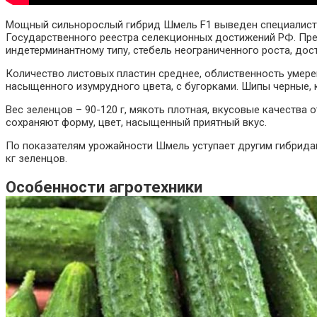
Мощный сильнорослый гибрид Шмель F1 выведен специалистами
Государственного реестра селекционных достижений РФ. Пред
индетерминантному типу, стебель неограниченного роста, дост
Количество листовых пластин среднее, облиственность умере
насыщенного изумрудного цвета, с бугорками. Шипы черные,
Вес зеленцов – 90-120 г, мякоть плотная, вкусовые качества
сохраняют форму, цвет, насыщенный приятный вкус.
По показателям урожайности Шмель уступает другим гибридам,
кг зеленцов.
Особенности агротехники