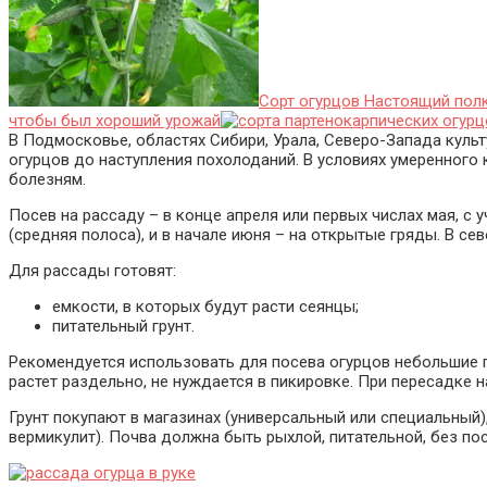
Сорт огурцов Настоящий полк
чтобы был хороший урожай
В Подмосковье, областях Сибири, Урала, Северо-Запада кул
огурцов до наступления похолоданий. В условиях умеренного
болезням.
Посев на рассаду – в конце апреля или первых числах мая, с
(средняя полоса), и в начале июня – на открытые гряды. В се
Для рассады готовят:
емкости, в которых будут расти сеянцы;
питательный грунт.
Рекомендуется использовать для посева огурцов небольшие 
растет раздельно, не нуждается в пикировке. При пересадке 
Грунт покупают в магазинах (универсальный или специальный)
вермикулит). Почва должна быть рыхлой, питательной, без пос