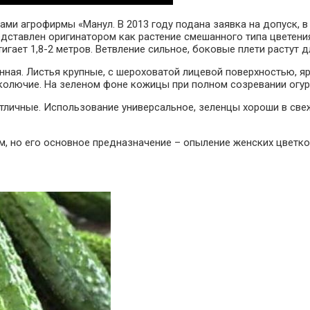
 агрофирмы «Манул. В 2013 году подана заявка на допуск, в 
ставлен оригинатором как растение смешанного типа цветения
игает 1,8-2 метров. Ветвление сильное, боковые плети растут 
нная. Листья крупные, с шероховатой лицевой поверхностью, я
 колючие. На зеленом фоне кожицы при полном созревании огу
 отличные. Использование универсальное, зеленцы хороши в све
 но его основное предназначение – опыление женских цветков.