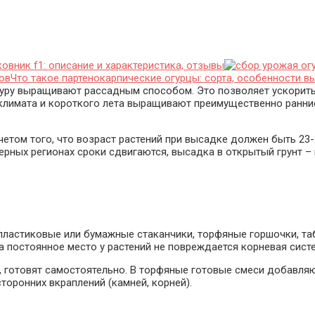
овник f1: описание и характеристика, отзывы
Что такое партенокарпические огурцы: сорта, особенности 
ьтуру выращивают рассадным способом. Это позволяет ускорит
 климата и короткого лета выращивают преимущественно ранние
 учетом того, что возраст растений при высадке должен быть 2
верных регионах сроки сдвигаются, высадка в открытый грунт – 
пластиковые или бумажные стаканчики, торфяные горшочки, та
на постоянное место у растений не повреждается корневая сист
, готовят самостоятельно. В торфяные готовые смеси добавляю
торонних вкраплений (камней, корней).