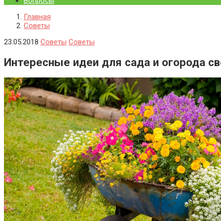
Вопросы
Главная
Советы
23.05.2018
Советы
Советы
Интересные идеи для сада и огорода св