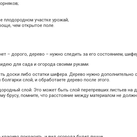
сорняков;
е плодородном участке урожай;
роще, чем открытое поле.
нет – дорого, дерево – нужно следить за его состоянием, шифе
 идею для сада и огорода своими руками.
сть доски либо остатки шифера. Дерево нужно дополнительно 
 болгарки слой, и обработаете дерево после этого.
одородный слой. Это может быть слой перепревших листьев на д
ому брусу, помните, что расстояние между материалом не долж
красиво покрасить, и вид огорода будет лучше.