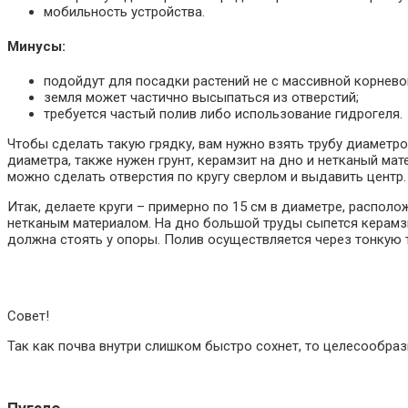
мобильность устройства.
Минусы:
подойдут для посадки растений не с массивной корнево
земля может частично высыпаться из отверстий;
требуется частый полив либо использование гидрогеля.
Чтобы сделать такую грядку, вам нужно взять трубу диаметро
диаметра, также нужен грунт, керамзит на дно и нетканый ма
можно сделать отверстия по кругу сверлом и выдавить центр.
Итак, делаете круги – примерно по 15 см в диаметре, располо
нетканым материалом. На дно большой труды сыпется керамзит
должна стоять у опоры. Полив осуществляется через тонкую 
Совет!
Так как почва внутри слишком быстро сохнет, то целесообразн