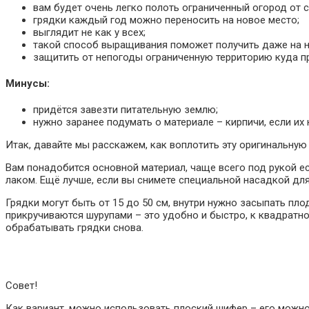
вам будет очень легко полоть ограниченный огород от 
грядки каждый год можно переносить на новое место;
выглядит не как у всех;
такой способ выращивания поможет получить даже на н
защитить от непогоды ограниченную территорию куда п
Минусы:
придётся завезти питательную землю;
нужно заранее подумать о материале – кирпичи, если их 
Итак, давайте мы расскажем, как воплотить эту оригинальную
Вам понадобится основной материал, чаще всего под рукой е
лаком. Ещё лучше, если вы снимете специальной насадкой для
Грядки могут быть от 15 до 50 см, внутри нужно засыпать пл
прикручиваются шурупами – это удобно и быстро, к квадратн
обрабатывать грядки снова.
Совет!
Как вариант, можно использовать плоский шифер – его можно 