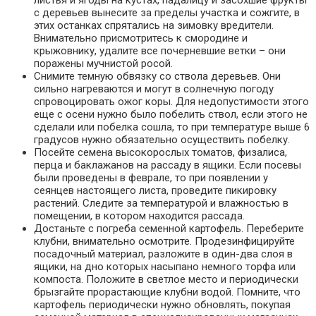
листья и ягоды на кустах, падалицу и засохшие фрукты
с деревьев вынесите за пределы участка и сожгите, в
этих останках спрятались на зимовку вредители.
Внимательно присмотритесь к смородине и
крыжовнику, удалите все почерневшие ветки – они
поражены мучнистой росой.
Снимите темную обвязку со ствола деревьев. Они
сильно нагреваются и могут в солнечную погоду
спровоцировать ожог коры. Для недопустимости этого
еще с осени нужно было побелить ствол, если этого не
сделали или побелка сошла, то при температуре выше 6
градусов нужно обязательно осуществить побелку.
Посейте семена высокорослых томатов, физалиса,
перца и баклажанов на рассаду в ящики. Если посевы
были проведены в феврале, то при появлении у
сеянцев настоящего листа, проведите пикировку
растений. Следите за температурой и влажностью в
помещении, в котором находится рассада.
Достаньте с погреба семенной картофель. Переберите
клубни, внимательно осмотрите. Продезинфицируйте
посадочный материал, разложите в один-два слоя в
ящики, на дно которых насыпано немного торфа или
компоста. Положите в светлое место и периодически
брызгайте прорастающие клубни водой. Помните, что
картофель периодически нужно обновлять, покупая