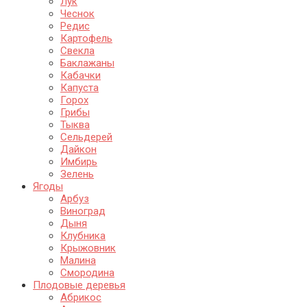
Лук
Чеснок
Редис
Картофель
Свекла
Баклажаны
Кабачки
Капуста
Горох
Грибы
Тыква
Сельдерей
Дайкон
Имбирь
Зелень
Ягоды
Арбуз
Виноград
Дыня
Клубника
Крыжовник
Малина
Смородина
Плодовые деревья
Абрикос