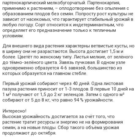
партенокарпический мелкобугорчатый. Партенокарпия,
применимо к растениям, – оплодотворение без опыления с
образованием плодов без семян. Попросту рост культуры не
зависит от насекомых, что гарантирует стабильный урожай в
любую погоду. Сорт относится к индетерминантным, что
определяет его предназначение только к тепличным
условиям.
Для внешнего вида растения характерны ветвистые кусты, но
в ширину они не разрастаются. Высота достигает 1,5 м и
более. Цветёт по женскому типу. Листья мелкие, от зелёного
до тёмно-зелёного цвета. Завязь пучковая. В одном узле
одновременно образуется 4-6 завязей, большинство из
которых образуется на главном стебле.
Первый урожай собирают через 40 дней. Одна листовая
пазуха растения приносит от 1-3 плодов. В первые 10 дней на
1 м² получают от 1,5 до 2 кг зеленцов. Затем с одного м²
собирают от 5 до 8 кг, что равно 94 % урожайности.
Интересно!
Высокая урожайность достигается за счёт того, что
растение тратит ресурсы и энергию не на формирования
семян, а на новые плоды. Сбор такого объёма урожая
продолжают до октября.