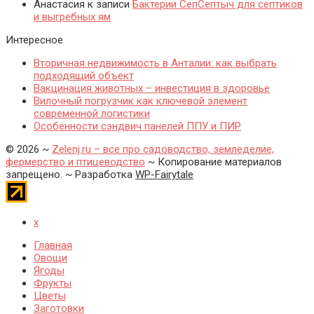
Анастасия
к записи
Бактерии СепСептыч для септиков
и выгребных ям
Интересное
Вторичная недвижимость в Анталии: как выбрать
подходящий объект
Вакцинация животных – инвестиция в здоровье
Вилочный погрузчик как ключевой элемент
современной логистики
Особенности сэндвич панелей ППУ и ПИР
©
2026
~
Zelenj.ru – все про садоводство, земледелие,
фермерство и птицеводство
~ Копирование материалов
запрещено. ~ Разработка
WP-Fairytale
x
Главная
Овощи
Ягоды
Фрукты
Цветы
Заготовки