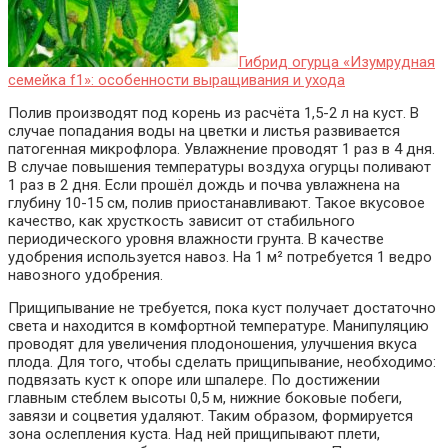
Гибрид огурца «Изумрудная
семейка f1»: особенности выращивания и ухода
Полив производят под корень из расчёта 1,5-2 л на куст. В
случае попадания воды на цветки и листья развивается
патогенная микрофлора. Увлажнение проводят 1 раз в 4 дня.
В случае повышения температуры воздуха огурцы поливают
1 раз в 2 дня. Если прошёл дождь и почва увлажнена на
глубину 10-15 см, полив приостанавливают. Такое вкусовое
качество, как хрусткость зависит от стабильного
периодического уровня влажности грунта. В качестве
удобрения используется навоз. На 1 м² потребуется 1 ведро
навозного удобрения.
Прищипывание не требуется, пока куст получает достаточно
света и находится в комфортной температуре. Манипуляцию
проводят для увеличения плодоношения, улучшения вкуса
плода. Для того, чтобы сделать прищипывание, необходимо:
подвязать куст к опоре или шпалере. По достижении
главным стеблем высоты 0,5 м, нижние боковые побеги,
завязи и соцветия удаляют. Таким образом, формируется
зона ослепления куста. Над ней прищипывают плети,