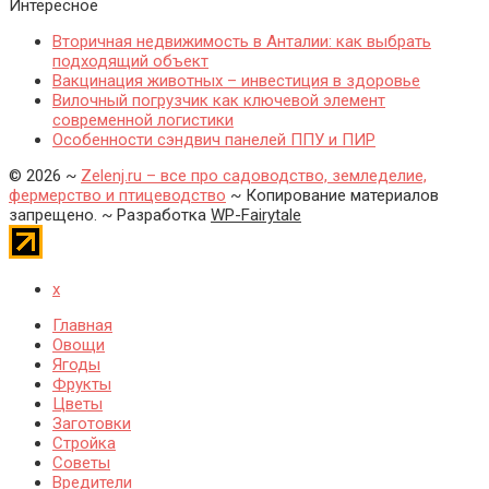
Интересное
Вторичная недвижимость в Анталии: как выбрать
подходящий объект
Вакцинация животных – инвестиция в здоровье
Вилочный погрузчик как ключевой элемент
современной логистики
Особенности сэндвич панелей ППУ и ПИР
©
2026
~
Zelenj.ru – все про садоводство, земледелие,
фермерство и птицеводство
~ Копирование материалов
запрещено. ~ Разработка
WP-Fairytale
x
Главная
Овощи
Ягоды
Фрукты
Цветы
Заготовки
Стройка
Советы
Вредители