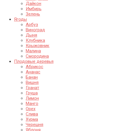
Дайкон
Имбирь
Зелень
Ягоды
Арбуз
Виноград
Дыня
Клубника
Крыжовник
Малина
Смородина
Плодовые деревья
Абрикос
Ананас
Банан
Вишня
Гранат
Груша
Лимон
Манго
Орех
Слива
Хурма
Черешня
Яблоня