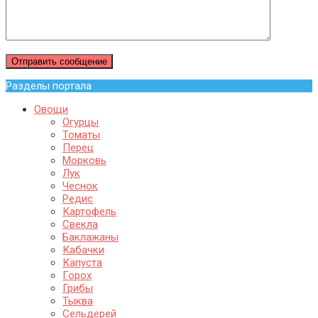
Разделы портала
Овощи
Огурцы
Томаты
Перец
Морковь
Лук
Чеснок
Редис
Картофель
Свекла
Баклажаны
Кабачки
Капуста
Горох
Грибы
Тыква
Сельдерей