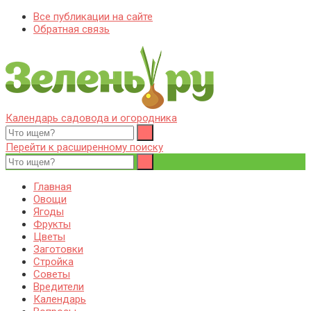
Все публикации на сайте
Обратная связь
Календарь садовода и огородника
Zelenj.ru – все про садоводство, земледелие, фермерство и
Особенности садоводства, земледелия, фермерства и
птицеводство
птицеводства. Выращивания культур, сбор и хранение урожая.
Перейти к расширенному поиску
Уход за дачным участком, деревьями и кустами. Полезные
советы дачникам и садоводам
Главная
Овощи
Ягоды
Фрукты
Цветы
Заготовки
Стройка
Советы
Вредители
Календарь