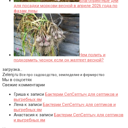
Благоприятные дни
для посадки моркови весной в апреле 2026 года по
фазам луны
Чем полить и
подкормить чеснок если он желтеет весной?
загрузка...
Zelenj.ru
Все про садоводство, земледелие и фермерство
Мы в соцсетях
Свежие комментарии
Гриша
к записи
Бактерии СепСептыч для септиков и
выгребных ям
Лена
к записи
Бактерии СепСептыч для септиков и
выгребных ям
Анастасия
к записи
Бактерии СепСептыч для септиков
и выгребных ям