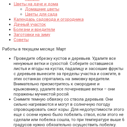
Цветы на даче и дома
Домашние цветы
Цветы для сада
Календарь садовода и огородника
Дачный участок
Болезни и вредители
Заготовки на зиму
Советы
Работы в текущем месяце:
Март
Проведите обрезку кустов и деревьев. Удалите все
ненужные ветки и сухостой. Соберите оставшиеся
листья и ягоды на кустах, падалицу и засохшие фрукты
с деревьев вынесите за пределы участка и сожгите, в
этих останках спрятались на зимовку вредители.
Внимательно присмотритесь к смородине и
крыжовнику, удалите все почерневшие ветки – они
поражены мучнистой росой.
Снимите темную обвязку со ствола деревьев. Они
сильно нагреваются и могут в солнечную погоду
спровоцировать ожог коры. Для недопустимости этого
еще с осени нужно было побелить ствол, если этого не
сделали или побелка сошла, то при температуре выше 6
градусов нужно обязательно осуществить побелку.