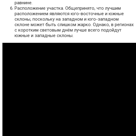
равнине.
Расположение участка. Общепринято, что лучшим
расположением являются юго-восточные и южные
склоны, поскольку на западном и юго-западном
склоне может быть слишком жарко. Однако, в регионах
с коротким световым днём лучше всего подойдут
южные и западные склоны.