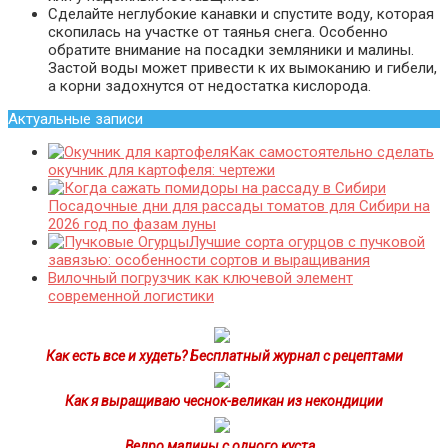
Сделайте неглубокие канавки и спустите воду, которая
скопилась на участке от таянья снега. Особенно
обратите внимание на посадки земляники и малины.
Застой воды может привести к их вымоканию и гибели,
а корни задохнутся от недостатка кислорода.
Актуальные записи
Как самостоятельно сделать
окучник для картофеля: чертежи
Посадочные дни для рассады томатов для Сибири на
2026 год по фазам луны
Лучшие сорта огурцов с пучковой
завязью: особенности сортов и выращивания
Вилочный погрузчик как ключевой элемент
современной логистики
Как есть все и худеть? Бесплатный журнал с рецептами
Как я выращиваю чеснок-великан из некондиции
Ведро малины с одного куста…