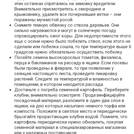
этих останках спрятались на зимовку вредители.
Внимательно присмотритесь к смородине и
крыжовнику, удалите все почерневшие ветки – они
поражены мучнистой росой.
Снимите темную обвязку со ствола деревьев. Они
сильно нагреваются и могут в солнечную погоду
спровоцировать ожог коры. Для недопустимости этого
еще с осени нужно было побелить ствол, если этого не
сделали или побелка сошла, то при температуре выше 6
градусов нужно обязательно осуществить побелку.
Посейте семена высокорослых томатов, физалиса,
перца и баклажанов на рассаду в ящики. Если посевы
были проведены в феврале, то при появлении у
сеянцев настоящего листа, проведите пикировку
растений. Следите за температурой и влажностью в
помещении, в котором находится рассада.
Достаньте с погреба семенной картофель. Переберите
клубни, внимательно осмотрите. Продезинфицируйте
посадочный материал, разложите в один-два слоя в
ящики, на дно которых насыпано немного торфа или
компоста. Положите в светлое место и периодически
брызгайте прорастающие клубни водой. Помните, что
картофель периодически нужно обновлять, покупая
семенной материал в специализированных магазинах
или у надежных поставщиков.