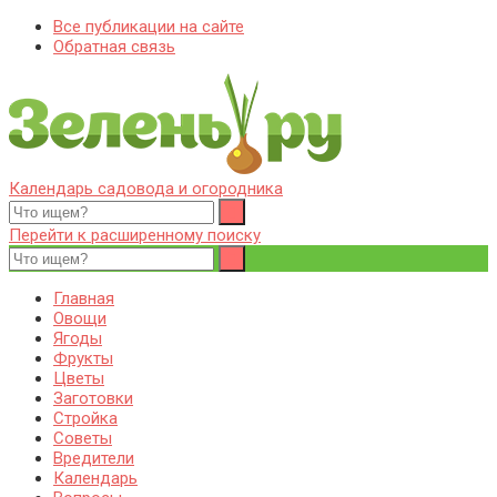
Все публикации на сайте
Обратная связь
Календарь садовода и огородника
Zelenj.ru – все про садоводство, земледелие, фермерство и
Особенности садоводства, земледелия, фермерства и
птицеводство
птицеводства. Выращивания культур, сбор и хранение урожая.
Перейти к расширенному поиску
Уход за дачным участком, деревьями и кустами. Полезные
советы дачникам и садоводам
Главная
Овощи
Ягоды
Фрукты
Цветы
Заготовки
Стройка
Советы
Вредители
Календарь