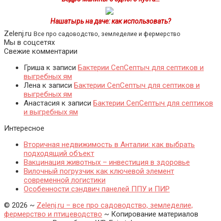
Нашатырь на даче: как использовать?
Zelenj.ru
Все про садоводство, земледелие и фермерство
Мы в соцсетях
Свежие комментарии
Гриша
к записи
Бактерии СепСептыч для септиков и
выгребных ям
Лена
к записи
Бактерии СепСептыч для септиков и
выгребных ям
Анастасия
к записи
Бактерии СепСептыч для септиков
и выгребных ям
Интересное
Вторичная недвижимость в Анталии: как выбрать
подходящий объект
Вакцинация животных – инвестиция в здоровье
Вилочный погрузчик как ключевой элемент
современной логистики
Особенности сэндвич панелей ППУ и ПИР
©
2026
~
Zelenj.ru – все про садоводство, земледелие,
фермерство и птицеводство
~ Копирование материалов