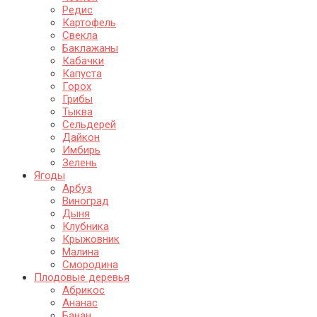
Редис
Картофель
Свекла
Баклажаны
Кабачки
Капуста
Горох
Грибы
Тыква
Сельдерей
Дайкон
Имбирь
Зелень
Ягоды
Арбуз
Виноград
Дыня
Клубника
Крыжовник
Малина
Смородина
Плодовые деревья
Абрикос
Ананас
Банан