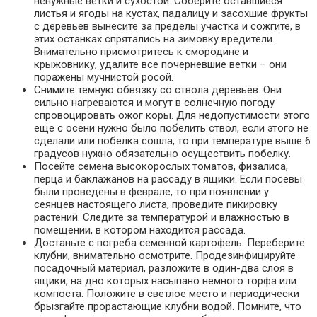
ненужные ветки и сухостой. Соберите оставшиеся
листья и ягоды на кустах, падалицу и засохшие фрукты
с деревьев вынесите за пределы участка и сожгите, в
этих останках спрятались на зимовку вредители.
Внимательно присмотритесь к смородине и
крыжовнику, удалите все почерневшие ветки – они
поражены мучнистой росой.
Снимите темную обвязку со ствола деревьев. Они
сильно нагреваются и могут в солнечную погоду
спровоцировать ожог коры. Для недопустимости этого
еще с осени нужно было побелить ствол, если этого не
сделали или побелка сошла, то при температуре выше 6
градусов нужно обязательно осуществить побелку.
Посейте семена высокорослых томатов, физалиса,
перца и баклажанов на рассаду в ящики. Если посевы
были проведены в феврале, то при появлении у
сеянцев настоящего листа, проведите пикировку
растений. Следите за температурой и влажностью в
помещении, в котором находится рассада.
Достаньте с погреба семенной картофель. Переберите
клубни, внимательно осмотрите. Продезинфицируйте
посадочный материал, разложите в один-два слоя в
ящики, на дно которых насыпано немного торфа или
компоста. Положите в светлое место и периодически
брызгайте прорастающие клубни водой. Помните, что