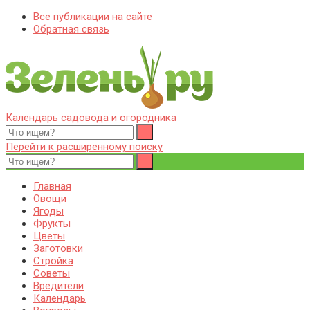
Все публикации на сайте
Обратная связь
Календарь садовода и огородника
Zelenj.ru – все про садоводство, земледелие, фермерство и
Особенности садоводства, земледелия, фермерства и
птицеводство
птицеводства. Выращивания культур, сбор и хранение урожая.
Перейти к расширенному поиску
Уход за дачным участком, деревьями и кустами. Полезные
советы дачникам и садоводам
Главная
Овощи
Ягоды
Фрукты
Цветы
Заготовки
Стройка
Советы
Вредители
Календарь