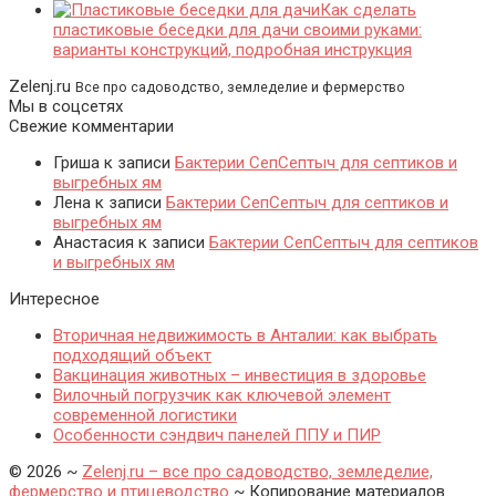
Как сделать
пластиковые беседки для дачи своими руками:
варианты конструкций, подробная инструкция
Zelenj.ru
Все про садоводство, земледелие и фермерство
Мы в соцсетях
Свежие комментарии
Гриша
к записи
Бактерии СепСептыч для септиков и
выгребных ям
Лена
к записи
Бактерии СепСептыч для септиков и
выгребных ям
Анастасия
к записи
Бактерии СепСептыч для септиков
и выгребных ям
Интересное
Вторичная недвижимость в Анталии: как выбрать
подходящий объект
Вакцинация животных – инвестиция в здоровье
Вилочный погрузчик как ключевой элемент
современной логистики
Особенности сэндвич панелей ППУ и ПИР
©
2026
~
Zelenj.ru – все про садоводство, земледелие,
фермерство и птицеводство
~ Копирование материалов