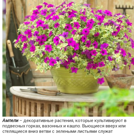
Ампели
– декоративные растения, которые культивируют в
подвесных горках, вазонных и кашпо. Вьющиеся вверх или
стелящиеся вниз ветви с зелеными листьями служат