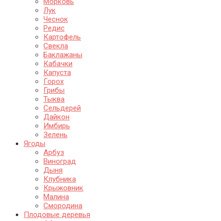
Морковь
Лук
Чеснок
Редис
Картофель
Свекла
Баклажаны
Кабачки
Капуста
Горох
Грибы
Тыква
Сельдерей
Дайкон
Имбирь
Зелень
Ягоды
Арбуз
Виноград
Дыня
Клубника
Крыжовник
Малина
Смородина
Плодовые деревья