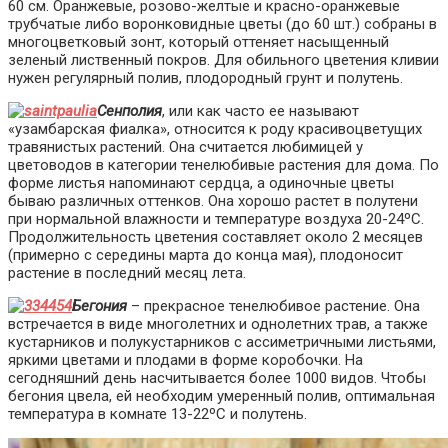
60 см. Оранжевые, розово-желтые и красно-оранжевые
трубчатые либо воронковидные цветы (до 60 шт.) собраны в
многоцветковый зонт, который оттеняет насыщенный
зеленый лиственный покров. Для обильного цветения кливии
нужен регулярный полив, плодородный грунт и полутень.
Сенполия
, или как часто ее называют
«узамбарская фиалка», относится к роду красивоцветущих
травянистых растений. Она считается любимицей у
цветоводов в категории тенелюбивые растения для дома. По
форме листья напоминают сердца, а одиночные цветы
бываю различных оттенков. Она хорошо растет в полутени
при нормальной влажности и температуре воздуха 20-24ºС.
Продолжительность цветения составляет около 2 месяцев
(примерно с середины марта до конца мая), плодоносит
растение в последний месяц лета.
Бегония
– прекрасное тенелюбивое растение. Она
встречается в виде многолетних и однолетних трав, а также
кустарников и полукустарников с ассиметричными листьями,
яркими цветами и плодами в форме коробочки. На
сегодняшний день насчитывается более 1000 видов. Чтобы
бегония цвела, ей необходим умеренный полив, оптимальная
температура в комнате 13-22ºС и полутень.