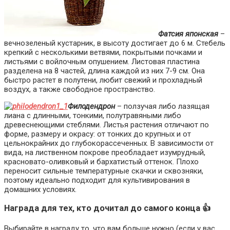
Фатсия японская
–
вечнозеленый кустарник, в высоту достигает до 6 м. Стебель
крепкий с несколькими ветвями, покрытыми почками и
листьями с войлочным опушением. Листовая пластина
разделена на 8 частей, длина каждой из них 7-9 см. Она
быстро растет в полутени, любит свежий и прохладный
воздух, а также свободное пространство.
Филодендрон
– ползучая либо лазящая
лиана с длинными, тонкими, полутравяными либо
древеснеющими стеблями. Листья растения отличают по
форме, размеру и окрасу: от тонких до крупных и от
цельнокрайних до глубокорассеченных. В зависимости от
вида, на лиственном покрове преобладает изумрудный,
красновато-оливковый и бархатистый оттенок. Плохо
переносит сильные температурные скачки и сквозняки,
поэтому идеально подходит для культивирования в
домашних условиях.
Награда для тех, кто дочитал до самого конца 👍
Выбирайте в награду то, что вам больше нужно (если у вас