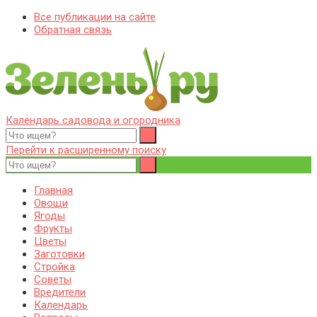
Все публикации на сайте
Обратная связь
Календарь садовода и огородника
Zelenj.ru – все про садоводство, земледелие, фермерство и
Особенности садоводства, земледелия, фермерства и
птицеводство
птицеводства. Выращивания культур, сбор и хранение урожая.
Перейти к расширенному поиску
Уход за дачным участком, деревьями и кустами. Полезные
советы дачникам и садоводам
Главная
Овощи
Ягоды
Фрукты
Цветы
Заготовки
Стройка
Советы
Вредители
Календарь