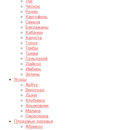
Лук
Чеснок
Редис
Картофель
Свекла
Баклажаны
Кабачки
Капуста
Горох
Грибы
Тыква
Сельдерей
Дайкон
Имбирь
Зелень
Ягоды
Арбуз
Виноград
Дыня
Клубника
Крыжовник
Малина
Смородина
Плодовые деревья
Абрикос