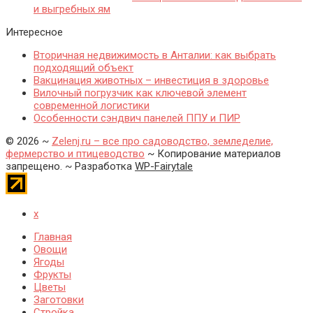
и выгребных ям
Интересное
Вторичная недвижимость в Анталии: как выбрать
подходящий объект
Вакцинация животных – инвестиция в здоровье
Вилочный погрузчик как ключевой элемент
современной логистики
Особенности сэндвич панелей ППУ и ПИР
©
2026
~
Zelenj.ru – все про садоводство, земледелие,
фермерство и птицеводство
~ Копирование материалов
запрещено. ~ Разработка
WP-Fairytale
x
Главная
Овощи
Ягоды
Фрукты
Цветы
Заготовки
Стройка