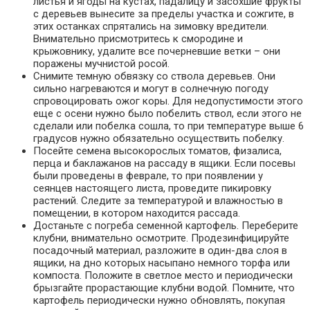
листья и ягоды на кустах, падалицу и засохшие фрукты
с деревьев вынесите за пределы участка и сожгите, в
этих останках спрятались на зимовку вредители.
Внимательно присмотритесь к смородине и
крыжовнику, удалите все почерневшие ветки – они
поражены мучнистой росой.
Снимите темную обвязку со ствола деревьев. Они
сильно нагреваются и могут в солнечную погоду
спровоцировать ожог коры. Для недопустимости этого
еще с осени нужно было побелить ствол, если этого не
сделали или побелка сошла, то при температуре выше 6
градусов нужно обязательно осуществить побелку.
Посейте семена высокорослых томатов, физалиса,
перца и баклажанов на рассаду в ящики. Если посевы
были проведены в феврале, то при появлении у
сеянцев настоящего листа, проведите пикировку
растений. Следите за температурой и влажностью в
помещении, в котором находится рассада.
Достаньте с погреба семенной картофель. Переберите
клубни, внимательно осмотрите. Продезинфицируйте
посадочный материал, разложите в один-два слоя в
ящики, на дно которых насыпано немного торфа или
компоста. Положите в светлое место и периодически
брызгайте прорастающие клубни водой. Помните, что
картофель периодически нужно обновлять, покупая