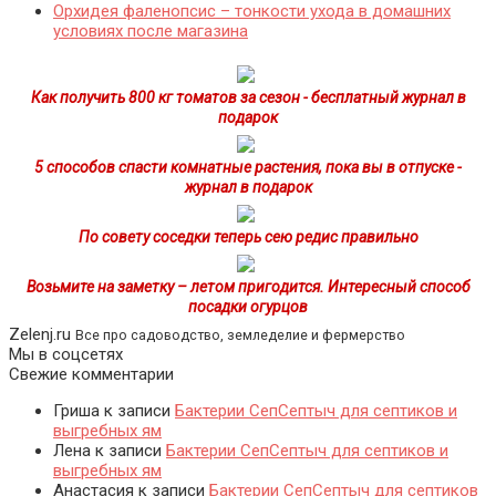
Орхидея фаленопсис – тонкости ухода в домашних
условиях после магазина
Как получить 800 кг томатов за сезон - бесплатный журнал в
подарок
5 способов спасти комнатные растения, пока вы в отпуске -
журнал в подарок
По совету соседки теперь сею редис правильно
Возьмите на заметку – летом пригодится. Интересный способ
посадки огурцов
Zelenj.ru
Все про садоводство, земледелие и фермерство
Мы в соцсетях
Свежие комментарии
Гриша
к записи
Бактерии СепСептыч для септиков и
выгребных ям
Лена
к записи
Бактерии СепСептыч для септиков и
выгребных ям
Анастасия
к записи
Бактерии СепСептыч для септиков