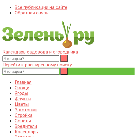
Все публикации на сайте
Обратная связь
Календарь садовода и огородника
Zelenj.ru – все про садоводство, земледелие, фермерство и
Особенности садоводства, земледелия, фермерства и
птицеводство
птицеводства. Выращивания культур, сбор и хранение урожая.
Перейти к расширенному поиску
Уход за дачным участком, деревьями и кустами. Полезные
советы дачникам и садоводам
Главная
Овощи
Ягоды
Фрукты
Цветы
Заготовки
Стройка
Советы
Вредители
Календарь