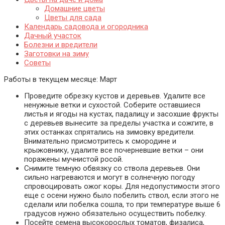
Домашние цветы
Цветы для сада
Календарь садовода и огородника
Дачный участок
Болезни и вредители
Заготовки на зиму
Советы
Работы в текущем месяце:
Март
Проведите обрезку кустов и деревьев. Удалите все
ненужные ветки и сухостой. Соберите оставшиеся
листья и ягоды на кустах, падалицу и засохшие фрукты
с деревьев вынесите за пределы участка и сожгите, в
этих останках спрятались на зимовку вредители.
Внимательно присмотритесь к смородине и
крыжовнику, удалите все почерневшие ветки – они
поражены мучнистой росой.
Снимите темную обвязку со ствола деревьев. Они
сильно нагреваются и могут в солнечную погоду
спровоцировать ожог коры. Для недопустимости этого
еще с осени нужно было побелить ствол, если этого не
сделали или побелка сошла, то при температуре выше 6
градусов нужно обязательно осуществить побелку.
Посейте семена высокорослых томатов, физалиса,