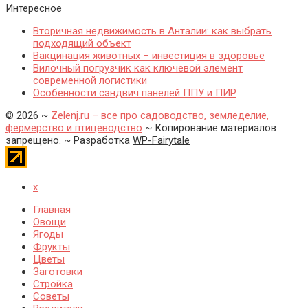
Интересное
Вторичная недвижимость в Анталии: как выбрать
подходящий объект
Вакцинация животных – инвестиция в здоровье
Вилочный погрузчик как ключевой элемент
современной логистики
Особенности сэндвич панелей ППУ и ПИР
©
2026
~
Zelenj.ru – все про садоводство, земледелие,
фермерство и птицеводство
~ Копирование материалов
запрещено. ~ Разработка
WP-Fairytale
x
Главная
Овощи
Ягоды
Фрукты
Цветы
Заготовки
Стройка
Советы