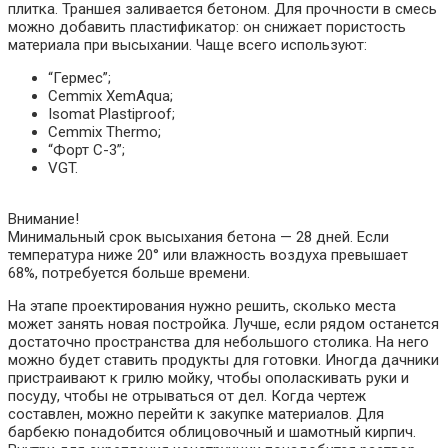
плитка. Траншея заливается бетоном. Для прочности в смесь
можно добавить пластификатор: он снижает пористость
материала при высыхании. Чаще всего используют:
“Гермес”;
Cemmix XemAqua;
Isomat Plastiproof;
Cemmix Thermo;
“Форт С-3”;
VGT.
Внимание!
Минимальный срок высыхания бетона — 28 дней. Если
температура ниже 20° или влажность воздуха превышает
68%, потребуется больше времени.
На этапе проектирования нужно решить, сколько места
может занять новая постройка. Лучше, если рядом останется
достаточно пространства для небольшого столика. На него
можно будет ставить продукты для готовки. Иногда дачники
пристраивают к грилю мойку, чтобы ополаскивать руки и
посуду, чтобы не отрываться от дел. Когда чертеж
составлен, можно перейти к закупке материалов. Для
барбекю понадобится облицовочный и шамотный кирпич.