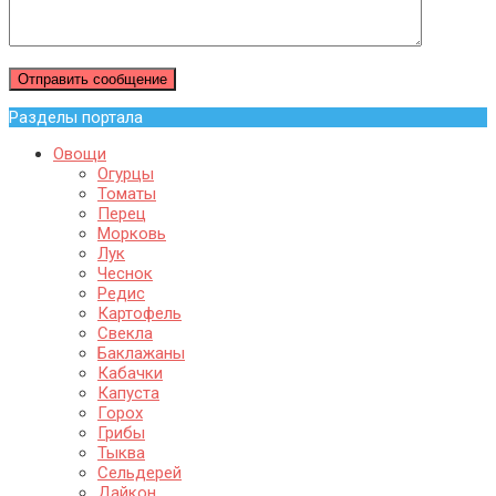
Разделы портала
Овощи
Огурцы
Томаты
Перец
Морковь
Лук
Чеснок
Редис
Картофель
Свекла
Баклажаны
Кабачки
Капуста
Горох
Грибы
Тыква
Сельдерей
Дайкон