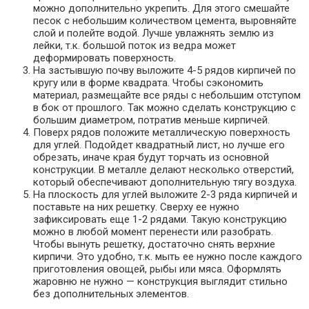
можно дополнительно укрепить. Для этого смешайте
песок с небольшим количеством цемента, выровняйте
слой и полейте водой. Лучше увлажнять землю из
лейки, т.к. большой поток из ведра может
деформировать поверхность.
На застывшую почву выложите 4-5 рядов кирпичей по
кругу или в форме квадрата. Чтобы сэкономить
материал, размещайте все ряды с небольшим отступом
в бок от прошлого. Так можно сделать конструкцию с
большим диаметром, потратив меньше кирпичей.
Поверх рядов положите металлическую поверхность
для углей. Подойдет квадратный лист, но лучше его
обрезать, иначе края будут торчать из основной
конструкции. В металле делают несколько отверстий,
который обеспечивают дополнительную тягу воздуха.
На плоскость для углей выложите 2-3 ряда кирпичей и
поставьте на них решетку. Сверху ее нужно
зафиксировать еще 1-2 рядами. Такую конструкцию
можно в любой момент перенести или разобрать.
Чтобы вынуть решетку, достаточно снять верхние
кирпичи. Это удобно, т.к. мыть ее нужно после каждого
приготовления овощей, рыбы или мяса. Оформлять
жаровню не нужно — конструкция выглядит стильно
без дополнительных элементов.