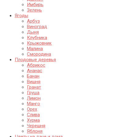
Имбирь
Зелень
Ягоды
Арбуз
Виноград
Дыня
Клубника
Крыжовник
Малина
Смородина
Плодовые деревья
Абрикос
Ананас
Банан
Вишня
Гранат
Груша
Лимон
Манго
Орех
Слива
Хурма
Черешня
Яблоня
Цветы на даче и дома