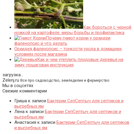
Как бороться с черной
ножкой на картофеле: меры борьбы и профилактика
Почему гниют корни у орхидеи
фаленопсис и что делать
Орхидея фаленопсис – тонкости ухода в домашних
условиях после магазина
Как и чем утеплить плодовые деревья на
зиму: пошаговая инструкция
загрузка...
Zelenj.ru
Все про садоводство, земледелие и фермерство
Мы в соцсетях
Свежие комментарии
Гриша
к записи
Бактерии СепСептыч для септиков и
выгребных ям
Лена
к записи
Бактерии СепСептыч для септиков и
выгребных ям
Анастасия
к записи
Бактерии СепСептыч для септиков
и выгребных ям