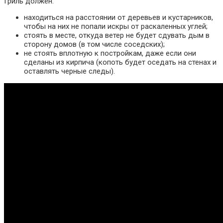
Гриль должен:
находиться на расстоянии от деревьев и кустарников,
чтобы на них не попали искры от раскаленных углей;
стоять в месте, откуда ветер не будет сдувать дым в
сторону домов (в том числе соседских);
не стоять вплотную к постройкам, даже если они
сделаны из кирпича (копоть будет оседать на стенах и
оставлять черные следы).