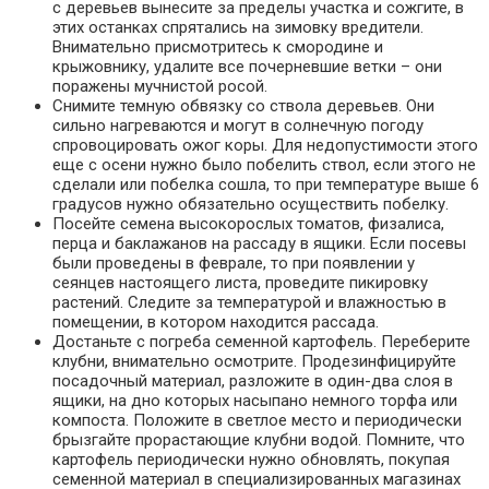
с деревьев вынесите за пределы участка и сожгите, в
этих останках спрятались на зимовку вредители.
Внимательно присмотритесь к смородине и
крыжовнику, удалите все почерневшие ветки – они
поражены мучнистой росой.
Снимите темную обвязку со ствола деревьев. Они
сильно нагреваются и могут в солнечную погоду
спровоцировать ожог коры. Для недопустимости этого
еще с осени нужно было побелить ствол, если этого не
сделали или побелка сошла, то при температуре выше 6
градусов нужно обязательно осуществить побелку.
Посейте семена высокорослых томатов, физалиса,
перца и баклажанов на рассаду в ящики. Если посевы
были проведены в феврале, то при появлении у
сеянцев настоящего листа, проведите пикировку
растений. Следите за температурой и влажностью в
помещении, в котором находится рассада.
Достаньте с погреба семенной картофель. Переберите
клубни, внимательно осмотрите. Продезинфицируйте
посадочный материал, разложите в один-два слоя в
ящики, на дно которых насыпано немного торфа или
компоста. Положите в светлое место и периодически
брызгайте прорастающие клубни водой. Помните, что
картофель периодически нужно обновлять, покупая
семенной материал в специализированных магазинах