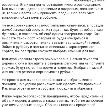
Любимица детей и
взрослых. Эта культура не оставляет никого равнодушным.
Как вырастить дерево красивым и здоровым, заставить его
не только цвести, но и приносить плоды. Обо всех этих
вопросах пойдёт речь в рубрике.
Не все сорта «умеют» самостоятельно опыляться, а посадив
самобесплодный сорт, вы из года в год, будете любоваться
букетами, и сожалеть об ещё одном потерянном годе. Как
выбрать такой сорт, который не будет нуждаться в
опылителе и самостоятельно завалит вас сладкой ягодой.
Зайдя в рубрику и прочитав описания и характеристики
сортов, вы без труда сможете выбрать нужный для вас.
Культура черешни строго районирована. Нельзя привезти
дерево с юга и посадить в северном регионе, вы не получите
урожая, будут потеряны время и надежды. Выбрать нужный
для вашего региона сорт поможет рубрика.
Не просто для высокорослой южанки выбрать место
посадки, но рубрика расскажет, как сделать это правильно.
Как подготовить яму и субстрат, посадить и обрезать.
Какие меры безопасности предпринять, чтобы вредители не
объели корень и цветы, а также завязь, чтобы не испортили
уже почти зрелые плоды. Обо всех нюансах вредителей