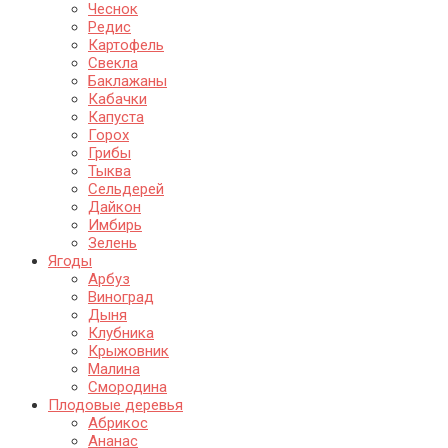
Чеснок
Редис
Картофель
Свекла
Баклажаны
Кабачки
Капуста
Горох
Грибы
Тыква
Сельдерей
Дайкон
Имбирь
Зелень
Ягоды
Арбуз
Виноград
Дыня
Клубника
Крыжовник
Малина
Смородина
Плодовые деревья
Абрикос
Ананас