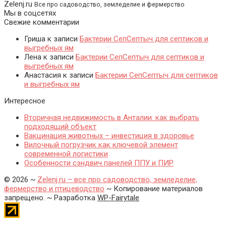
Zelenj.ru
Все про садоводство, земледелие и фермерство
Мы в соцсетях
Свежие комментарии
Гриша
к записи
Бактерии СепСептыч для септиков и
выгребных ям
Лена
к записи
Бактерии СепСептыч для септиков и
выгребных ям
Анастасия
к записи
Бактерии СепСептыч для септиков
и выгребных ям
Интересное
Вторичная недвижимость в Анталии: как выбрать
подходящий объект
Вакцинация животных – инвестиция в здоровье
Вилочный погрузчик как ключевой элемент
современной логистики
Особенности сэндвич панелей ППУ и ПИР
©
2026
~
Zelenj.ru – все про садоводство, земледелие,
фермерство и птицеводство
~ Копирование материалов
запрещено. ~ Разработка
WP-Fairytale