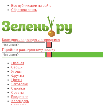
Все публикации на сайте
Обратная связь
Календарь садовода и огородника
Zelenj.ru – все про садоводство, земледелие, фермерство и
Особенности садоводства, земледелия, фермерства и
птицеводство
птицеводства. Выращивания культур, сбор и хранение урожая.
Перейти к расширенному поиску
Уход за дачным участком, деревьями и кустами. Полезные
советы дачникам и садоводам
Главная
Овощи
Ягоды
Фрукты
Цветы
Заготовки
Стройка
Советы
Вредители
Календарь