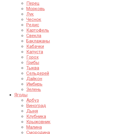
Перец
Морковь
Лук
Чеснок
Редис
Картофель
Свекла
Баклажаны
Кабачки
Капуста
Горох
Грибы
Тыква
Сельдерей
Дайкон
Имбирь
Зелень
Ягоды
Арбуз
Виноград
Дыня
Клубника
Крыжовник
Малина
Смородина