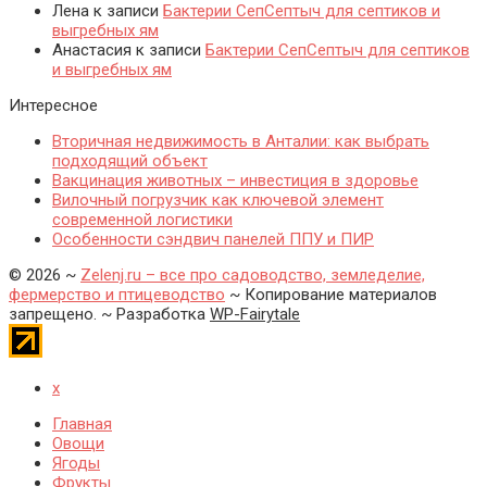
Лена
к записи
Бактерии СепСептыч для септиков и
выгребных ям
Анастасия
к записи
Бактерии СепСептыч для септиков
и выгребных ям
Интересное
Вторичная недвижимость в Анталии: как выбрать
подходящий объект
Вакцинация животных – инвестиция в здоровье
Вилочный погрузчик как ключевой элемент
современной логистики
Особенности сэндвич панелей ППУ и ПИР
©
2026
~
Zelenj.ru – все про садоводство, земледелие,
фермерство и птицеводство
~ Копирование материалов
запрещено. ~ Разработка
WP-Fairytale
x
Главная
Овощи
Ягоды
Фрукты