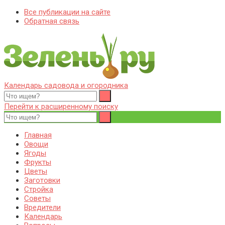
Все публикации на сайте
Обратная связь
Календарь садовода и огородника
Zelenj.ru – все про садоводство, земледелие, фермерство и
Особенности садоводства, земледелия, фермерства и
птицеводство
птицеводства. Выращивания культур, сбор и хранение урожая.
Перейти к расширенному поиску
Уход за дачным участком, деревьями и кустами. Полезные
советы дачникам и садоводам
Главная
Овощи
Ягоды
Фрукты
Цветы
Заготовки
Стройка
Советы
Вредители
Календарь