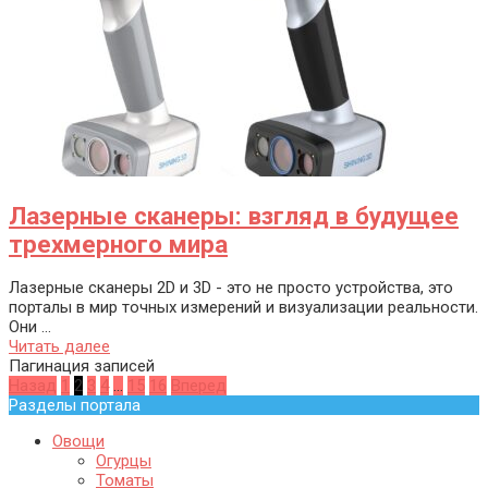
Лазерные сканеры: взгляд в будущее
трехмерного мира
Лазерные сканеры 2D и 3D - это не просто устройства, это
порталы в мир точных измерений и визуализации реальности.
Они ...
Читать далее
Пагинация записей
Назад
1
2
3
4
…
15
16
Вперед
Разделы портала
Овощи
Огурцы
Томаты