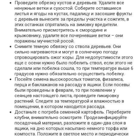
Проведите обрезку кустов и деревьев. Удалите все
ненужные ветки и сухостой. Соберите оставшиеся
листья и ягоды на кустах, падалицу и засохшие фрукты
с деревьев вынесите за пределы участка и сожгите, в
этих останках спрятались на зимовку вредители.
Внимательно присмотритесь к смородине и
крыжовнику, удалите все почерневшие ветки – они
поражены мучнистой росой.
Снимите темную обвязку со ствола деревьев. Они
сильно нагреваются и могут в солнечную погоду
спровоцировать ожог коры. Для недопустимости этого
еще с осени нужно было побелить ствол, если этого не
сделали или побелка сошла, то при температуре выше 6
градусов нужно обязательно осуществить побелку.
Посейте семена высокорослых томатов, физалиса,
перца и баклажанов на рассаду в ящики. Если посевы
были проведены в феврале, то при появлении у
сеянцев настоящего листа, проведите пикировку
растений. Следите за температурой и влажностью в
помещении, в котором находится рассада.
Достаньте с погреба семенной картофель. Переберите
клубни, внимательно осмотрите. Продезинфицируйте
посадочный материал, разложите в один-два слоя в
ящики, на дно которых насыпано немного торфа или
компоста. Положите в светлое место и периодически