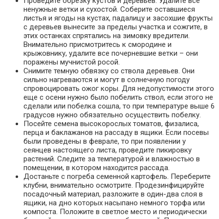
Проведите обрезку кустов и деревьев. Удалите все
ненужные ветки и сухостой. Соберите оставшиеся
листья и ягоды на кустах, падалицу и засохшие фрукты
с деревьев вынесите за пределы участка и сожгите, в
этих останках спрятались на зимовку вредители.
Внимательно присмотритесь к смородине и
крыжовнику, удалите все почерневшие ветки – они
поражены мучнистой росой.
Снимите темную обвязку со ствола деревьев. Они
сильно нагреваются и могут в солнечную погоду
спровоцировать ожог коры. Для недопустимости этого
еще с осени нужно было побелить ствол, если этого не
сделали или побелка сошла, то при температуре выше 6
градусов нужно обязательно осуществить побелку.
Посейте семена высокорослых томатов, физалиса,
перца и баклажанов на рассаду в ящики. Если посевы
были проведены в феврале, то при появлении у
сеянцев настоящего листа, проведите пикировку
растений. Следите за температурой и влажностью в
помещении, в котором находится рассада.
Достаньте с погреба семенной картофель. Переберите
клубни, внимательно осмотрите. Продезинфицируйте
посадочный материал, разложите в один-два слоя в
ящики, на дно которых насыпано немного торфа или
компоста. Положите в светлое место и периодически