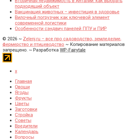
Вторичная недвижимость в Анталии: как выбрать
подходящий объект
Вакцинация животных – инвестиция в здоровье
Вилочный погрузчик как ключевой элемент
современной логистики
Особенности сэндвич панелей ППУ и ПИР
©
2026
~
Zelenj.ru – все про садоводство, земледелие,
фермерство и птицеводство
~ Копирование материалов
запрещено. ~ Разработка
WP-Fairytale
x
Главная
Овощи
Ягоды
Фрукты
Цветы
Заготовки
Стройка
Советы
Вредители
Календарь
Вопросы