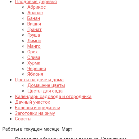
Плодовые деревья
Абрикос
Ананас
Банан
Вишня
Гранат
Груша
Лимон
Манго
Орех
Слива
Хурма
Черешня
Яблоня
Цветы на даче и дома
Домашние цветы
Цветы для сада
Календарь садовода и огородника
Дачный участок
Болезни и вредители
Заготовки на зиму
Советы
Работы в текущем месяце:
Март