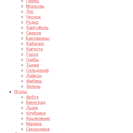
Перец
Морковь
Лук
Чеснок
Редис
Картофель
Свекла
Баклажаны
Кабачки
Капуста
Горох
Грибы
Тыква
Сельдерей
Дайкон
Имбирь
Зелень
Ягоды
Арбуз
Виноград
Дыня
Клубника
Крыжовник
Малина
Смородина