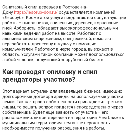
Санитарный спил деревьев в Ростове-на-
Дону
https://lesorub-don.ru/
осуществляется компанией
«Лесоруб». Кроме этой услуги предлагаются сопутствующие
работы – вывоз веток, спиленных деревьев, корчевание
пней. Арбористы обладают высокопрофессиональными
навыками ведения работ на высоте. Работают с
альпинистским снаряжением, спецтехникой, помогают
переработать древесину в мульчу с помощью
измельчителей. Работают в черте города, выезжают в
область. Услугами такой компании может воспользоваться
любой человек, получивший «порубочный билет».
Как проводят опиловку и спил
арендаторы участков?
Этот вариант актуален для владельцев бизнеса, имеющих
долгосрочные договора аренды на используемые участки
земли. Так как право собственности принадлежит третьим
лицам, то решать вопрос придется непосредственно через
собственника. Будет еще зависеть от участка – его
расположения, видов деревьев на территории. Чем ближе к
муниципальным территориям, тем выше вероятность
необходимости получения разрешения на работы.