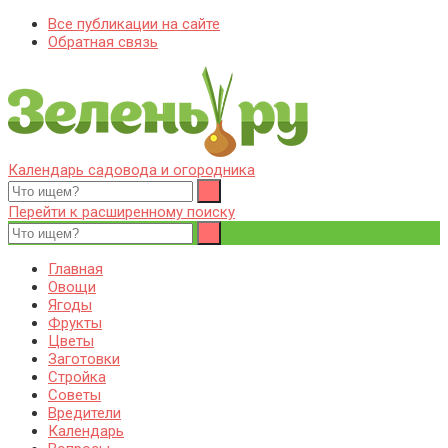
Все публикации на сайте
Обратная связь
Календарь садовода и огородника
Zelenj.ru – все про садоводство, земледелие, фермерство и
Особенности садоводства, земледелия, фермерства и
птицеводство
птицеводства. Выращивания культур, сбор и хранение урожая.
Перейти к расширенному поиску
Уход за дачным участком, деревьями и кустами. Полезные
советы дачникам и садоводам
Главная
Овощи
Ягоды
Фрукты
Цветы
Заготовки
Стройка
Советы
Вредители
Календарь