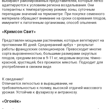
выбирают районированных представителей, которые легко
адаптируются к условиям региона возделывания. Они
толерантны к температурному режиму зоны, суточным
перепадам значений на термометре. При покупке семенного
материала обращают внимание на сроки созревания плодов,
иммунитет к патогенным организмам, способ опыления.
«Кримсон Свит»
Представлен мощными растениями, которые вегетируют на
протяжении 80 дней. Среднеранний арбуз – результат
работы французских селекционеров. Превосходит многие
сорта выровненностью, большими размерами округлых
плодов, средним весом в 9-11 кг, медовым вкусом, тёмно-
красной, хрустящей, без прожилок мякотью. Подходит для
употребления в свежем виде.
К сведению!
Отличается легкостью в выращивании, не
требовательностью к поливу, высокой отдачей массового
урожая. Устойчив к фузариозу и антракнозу.
«Огонёк»