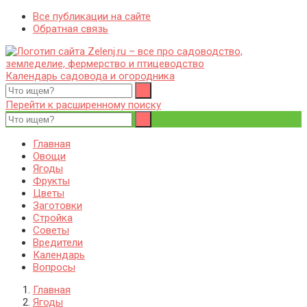
Все публикации на сайте
Обратная связь
Календарь садовода и огородника
Zelenj.ru – все про садоводство, земледелие, фермерство и
Особенности садоводства, земледелия, фермерства и
птицеводство
птицеводства. Выращивания культур, сбор и хранение урожая.
Перейти к расширенному поиску
Уход за дачным участком, деревьями и кустами. Полезные
советы дачникам и садоводам
Главная
Овощи
Ягоды
Фрукты
Цветы
Заготовки
Стройка
Советы
Вредители
Календарь
Вопросы
Главная
Ягоды