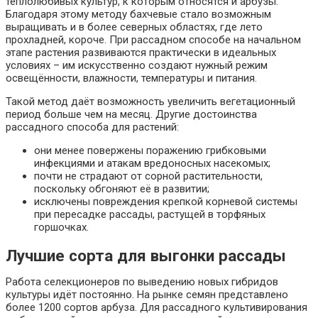
теплолюбивых культур, к которым относятся и арбузы.
Благодаря этому методу бахчевые стало возможным
выращивать и в более северных областях, где лето
прохладней, короче. При рассадном способе на начальном
этапе растения развиваются практически в идеальных
условиях – им искусственно создают нужный режим
освещённости, влажности, температуры и питания.
Такой метод даёт возможность увеличить вегетационный
период больше чем на месяц. Другие достоинства
рассадного способа для растений:
они менее повержены поражению грибковыми
инфекциями и атакам вредоносных насекомых;
почти не страдают от сорной растительности,
поскольку обгоняют её в развитии;
исключены повреждения крепкой корневой системы
при пересадке рассады, растущей в торфяных
горшочках.
Лучшие сорта для выгонки рассады
Работа селекционеров по выведению новых гибридов
культуры идёт постоянно. На рынке семян представлено
более 1200 сортов арбуза. Для рассадного культивирования