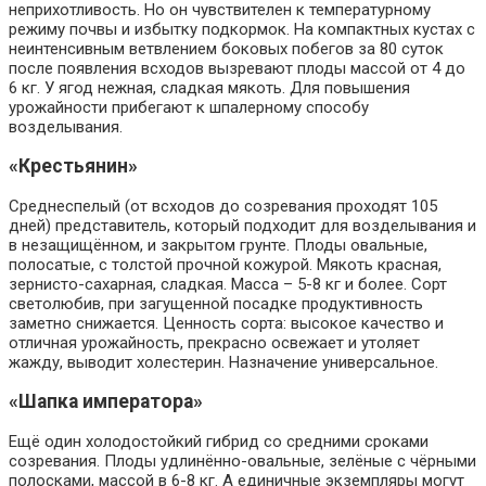
неприхотливость. Но он чувствителен к температурному
режиму почвы и избытку подкормок. На компактных кустах с
неинтенсивным ветвлением боковых побегов за 80 суток
после появления всходов вызревают плоды массой от 4 до
6 кг. У ягод нежная, сладкая мякоть. Для повышения
урожайности прибегают к шпалерному способу
возделывания.
«Крестьянин»
Среднеспелый (от всходов до созревания проходят 105
дней) представитель, который подходит для возделывания и
в незащищённом, и закрытом грунте. Плоды овальные,
полосатые, с толстой прочной кожурой. Мякоть красная,
зернисто-сахарная, сладкая. Масса – 5-8 кг и более. Сорт
светолюбив, при загущенной посадке продуктивность
заметно снижается. Ценность сорта: высокое качество и
отличная урожайность, прекрасно освежает и утоляет
жажду, выводит холестерин. Назначение универсальное.
«Шапка императора»
Ещё один холодостойкий гибрид со средними сроками
созревания. Плоды удлинённо-овальные, зелёные с чёрными
полосками, массой в 6-8 кг. А единичные экземпляры могут