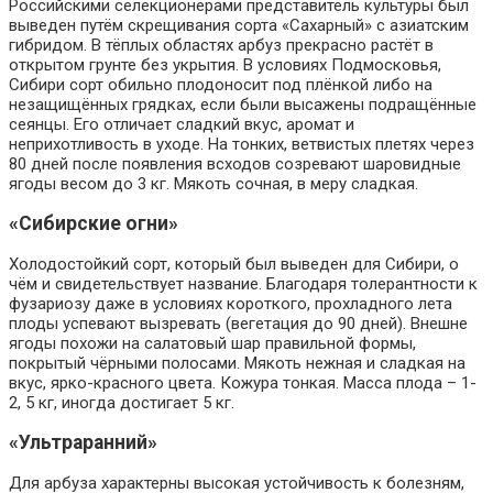
Российскими селекционерами представитель культуры был
выведен путём скрещивания сорта «Сахарный» с азиатским
гибридом. В тёплых областях арбуз прекрасно растёт в
открытом грунте без укрытия. В условиях Подмосковья,
Сибири сорт обильно плодоносит под плёнкой либо на
незащищённых грядках, если были высажены подращённые
сеянцы. Его отличает сладкий вкус, аромат и
неприхотливость в уходе. На тонких, ветвистых плетях через
80 дней после появления всходов созревают шаровидные
ягоды весом до 3 кг. Мякоть сочная, в меру сладкая.
«Сибирские огни»
Холодостойкий сорт, который был выведен для Сибири, о
чём и свидетельствует название. Благодаря толерантности к
фузариозу даже в условиях короткого, прохладного лета
плоды успевают вызревать (вегетация до 90 дней). Внешне
ягоды похожи на салатовый шар правильной формы,
покрытый чёрными полосами. Мякоть нежная и сладкая на
вкус, ярко-красного цвета. Кожура тонкая. Масса плода – 1-
2, 5 кг, иногда достигает 5 кг.
«Ультраранний»
Для арбуза характерны высокая устойчивость к болезням,