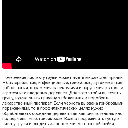
Почернение листвы у груши может иметь множество причин
– бактериальные, инфекционные, грибковые, аутоиммунные
заболевания, поражения насекомыми и нарушения в уходе и
агротехнике плодовых деревьев. Для того чтобы вылечить
грушу, нужно знать причину заболевания и подобрать
лекарственный препарат. Если чернота вызвана грибковыми
поражениями, то в профилактических целях нужно
обрабатывать соседние деревья, так как они потенциально
подвержены микотоксикозам. Важно прореживать густую
листву груши и следить за положением корневой шейки,