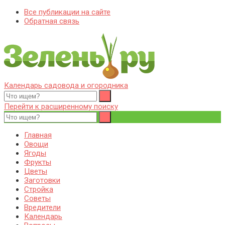
Все публикации на сайте
Обратная связь
Календарь садовода и огородника
Zelenj.ru – все про садоводство, земледелие, фермерство и
Особенности садоводства, земледелия, фермерства и
птицеводство
птицеводства. Выращивания культур, сбор и хранение урожая.
Перейти к расширенному поиску
Уход за дачным участком, деревьями и кустами. Полезные
советы дачникам и садоводам
Главная
Овощи
Ягоды
Фрукты
Цветы
Заготовки
Стройка
Советы
Вредители
Календарь