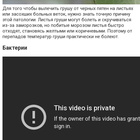
Для того чтобы вылечить грушу от черных пятен на листьях
или засохших больных веток, нужно знать точную причину
этой патологии. Листья груши могут болеть и скручиваться
из-за заморозков, но побитые морозом листья быстро
отходят, становясь желтыми или коричневыми. Поэтому от
перепадов температур груши практически не болеют.
Бактерии