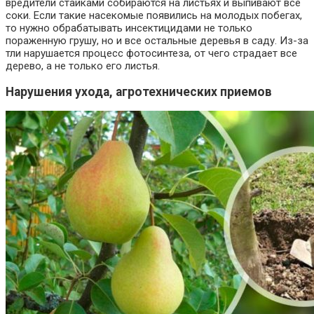
вредители стайками собираются на листьях и выпивают все
соки. Если такие насекомые появились на молодых побегах,
то нужно обрабатывать инсектицидами не только
пораженную грушу, но и все остальные деревья в саду. Из-за
тли нарушается процесс фотосинтеза, от чего страдает все
дерево, а не только его листья.
Нарушения ухода, агротехнических приемов