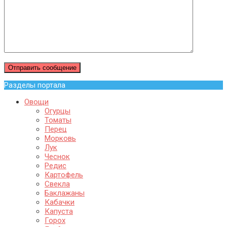
Разделы портала
Овощи
Огурцы
Томаты
Перец
Морковь
Лук
Чеснок
Редис
Картофель
Свекла
Баклажаны
Кабачки
Капуста
Горох