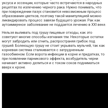
уксуса и эссенции, которые часто встречаются в народных
рецептах по излечению черного рака. Нужно понимать, что
при повреждении пазух становится невозможным процесс
образования цветков, поэтому такой манипуляцией можно
ликвидировать процесс завязи будущего урожая. Рак как
аутоиммунное заболевание не поддается лечению в ХХI веке.
Нельзя выливать под грушу пищевые отходы, как это
советуют многие способы изгнания тли. Некоторые остатки
могут забродить или сгнить, распространяя грибок под
грушей. Болеющую грушу не стоит укрывать мульчей, так как
корневая система сталкивается с затрудненным
газообменом. Если ворота инфекции в корне и придатках, то
при появлении парникового эффекта, возбудитель черни
начинает активно делиться и с током соков подниматься
вверх к кроне.