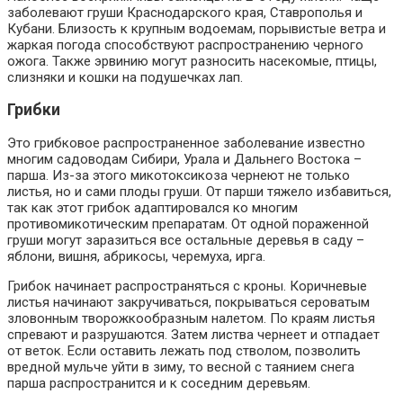
заболевают груши Краснодарского края, Ставрополья и
Кубани. Близость к крупным водоемам, порывистые ветра и
жаркая погода способствуют распространению черного
ожога. Также эрвинию могут разносить насекомые, птицы,
слизняки и кошки на подушечках лап.
Грибки
Это грибковое распространенное заболевание известно
многим садоводам Сибири, Урала и Дальнего Востока –
парша. Из-за этого микотоксикоза чернеют не только
листья, но и сами плоды груши. От парши тяжело избавиться,
так как этот грибок адаптировался ко многим
противомикотическим препаратам. От одной пораженной
груши могут заразиться все остальные деревья в саду –
яблони, вишня, абрикосы, черемуха, ирга.
Грибок начинает распространяться с кроны. Коричневые
листья начинают закручиваться, покрываться сероватым
зловонным творожкообразным налетом. По краям листья
спревают и разрушаются. Затем листва чернеет и отпадает
от веток. Если оставить лежать под стволом, позволить
вредной мульче уйти в зиму, то весной с таянием снега
парша распространится и к соседним деревьям.