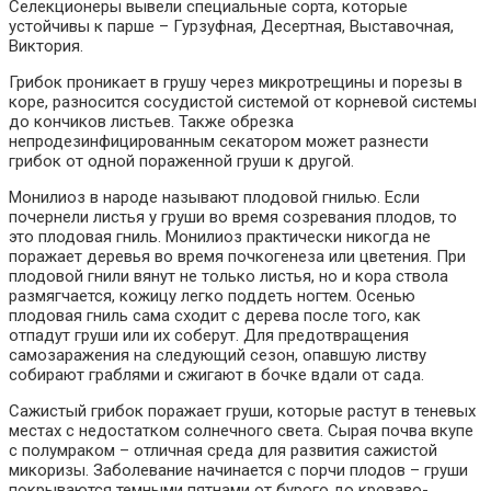
Селекционеры вывели специальные сорта, которые
устойчивы к парше – Гурзуфная, Десертная, Выставочная,
Виктория.
Грибок проникает в грушу через микротрещины и порезы в
коре, разносится сосудистой системой от корневой системы
до кончиков листьев. Также обрезка
непродезинфицированным секатором может разнести
грибок от одной пораженной груши к другой.
Монилиоз в народе называют плодовой гнилью. Если
почернели листья у груши во время созревания плодов, то
это плодовая гниль. Монилиоз практически никогда не
поражает деревья во время почкогенеза или цветения. При
плодовой гнили вянут не только листья, но и кора ствола
размягчается, кожицу легко поддеть ногтем. Осенью
плодовая гниль сама сходит с дерева после того, как
отпадут груши или их соберут. Для предотвращения
самозаражения на следующий сезон, опавшую листву
собирают граблями и сжигают в бочке вдали от сада.
Сажистый грибок поражает груши, которые растут в теневых
местах с недостатком солнечного света. Сырая почва вкупе
с полумраком – отличная среда для развития сажистой
микоризы. Заболевание начинается с порчи плодов – груши
покрываются темными пятнами от бурого до кроваво-