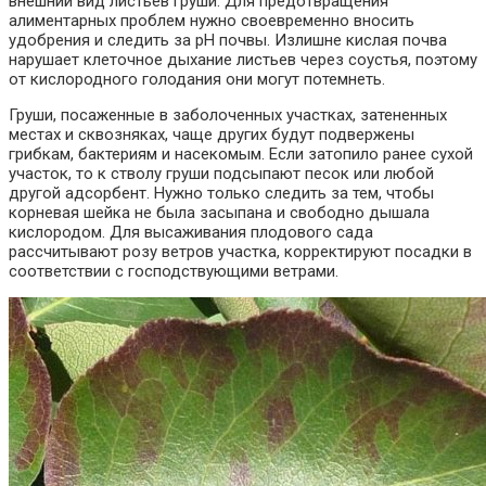
внешний вид листьев груши. Для предотвращения
алиментарных проблем нужно своевременно вносить
удобрения и следить за рН почвы. Излишне кислая почва
нарушает клеточное дыхание листьев через соустья, поэтому
от кислородного голодания они могут потемнеть.
Груши, посаженные в заболоченных участках, затененных
местах и сквозняках, чаще других будут подвержены
грибкам, бактериям и насекомым. Если затопило ранее сухой
участок, то к стволу груши подсыпают песок или любой
другой адсорбент. Нужно только следить за тем, чтобы
корневая шейка не была засыпана и свободно дышала
кислородом. Для высаживания плодового сада
рассчитывают розу ветров участка, корректируют посадки в
соответствии с господствующими ветрами.