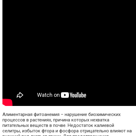
Алиментарная фитоанемия – нарушение биохимических
процессов в растениях, причина которых нехватка
питательных веществ в почве. Недостаток калиевой
селитры, избыток фтора и фосфора отрицательно влияют на