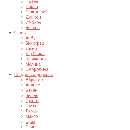
Грибы
Тыква
Сельдерей
Дайкон
Имбирь
Зелень
Ягоды
Арбуз
Виноград
Дыня
Клубника
Крыжовник
Малина
Смородина
Плодовые деревья
Абрикос
Ананас
Банан
Вишня
Гранат
Груша
Лимон
Манго
Орех
Слива