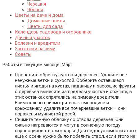
Черешня
Яблоня
Цветы на даче и дома
Домашние цветы
Цветы для сада
Календарь садовода и огородника
Дачный участок
Болезни и вредители
Заготовки на зиму
Советы
Работы в текущем месяце:
Март
Проведите обрезку кустов и деревьев. Удалите все
ненужные ветки и сухостой. Соберите оставшиеся
листья и ягоды на кустах, падалицу и засохшие фрукты
с деревьев вынесите за пределы участка и сожгите, в
этих останках спрятались на зимовку вредители.
Внимательно присмотритесь к смородине и
крыжовнику, удалите все почерневшие ветки – они
поражены мучнистой росой.
Снимите темную обвязку со ствола деревьев. Они
сильно нагреваются и могут в солнечную погоду
спровоцировать ожог коры. Для недопустимости этого
еще с осени нужно было побелить ствол, если этого не