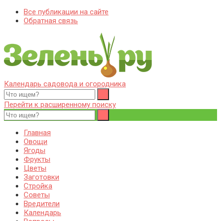
Все публикации на сайте
Обратная связь
Календарь садовода и огородника
Zelenj.ru – все про садоводство, земледелие, фермерство и
Особенности садоводства, земледелия, фермерства и
птицеводство
птицеводства. Выращивания культур, сбор и хранение урожая.
Перейти к расширенному поиску
Уход за дачным участком, деревьями и кустами. Полезные
советы дачникам и садоводам
Главная
Овощи
Ягоды
Фрукты
Цветы
Заготовки
Стройка
Советы
Вредители
Календарь