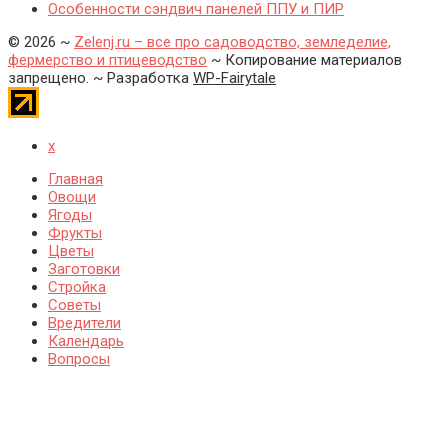
Особенности сэндвич панелей ППУ и ПИР
©
2026
~
Zelenj.ru – все про садоводство, земледелие,
фермерство и птицеводство
~ Копирование материалов
запрещено. ~ Разработка
WP-Fairytale
x
Главная
Овощи
Ягоды
Фрукты
Цветы
Заготовки
Стройка
Советы
Вредители
Календарь
Вопросы