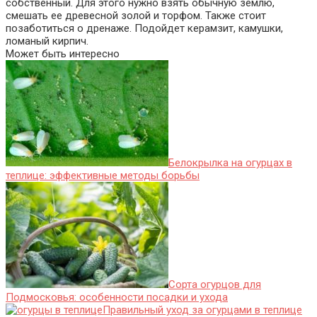
собственный. Для этого нужно взять обычную землю,
смешать ее древесной золой и торфом. Также стоит
позаботиться о дренаже. Подойдет керамзит, камушки,
ломаный кирпич.
Может быть интересно
Белокрылка на огурцах в
теплице: эффективные методы борьбы
Сорта огурцов для
Подмосковья: особенности посадки и ухода
Правильный уход за огурцами в теплице