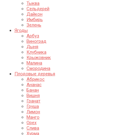
Тыква
Сельдерей
Дайкон
Имбирь
Зелень
Ягоды
Арбуз
Виноград
Дыня
Клубника
Крыжовник
Малина
Смородина
Плодовые деревья
Абрикос
Ананас
Банан
Вишня
Гранат
Груша
Лимон
Манго
Орех
Слива
Хурма