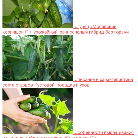
Огурец «Моравский
корнишон f1»: урожайный, раннеспелый гибрид без горечи
Описание и характеристика
сорта огурцов Кустовой: посадка и уход
Особенности выращивания
и ухода за гибридом огурца «Сын полка f1»