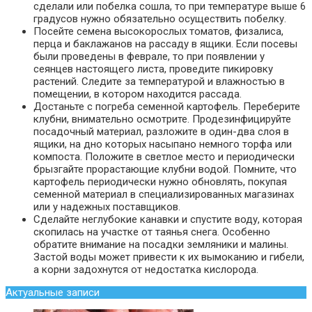
сделали или побелка сошла, то при температуре выше 6
градусов нужно обязательно осуществить побелку.
Посейте семена высокорослых томатов, физалиса,
перца и баклажанов на рассаду в ящики. Если посевы
были проведены в феврале, то при появлении у
сеянцев настоящего листа, проведите пикировку
растений. Следите за температурой и влажностью в
помещении, в котором находится рассада.
Достаньте с погреба семенной картофель. Переберите
клубни, внимательно осмотрите. Продезинфицируйте
посадочный материал, разложите в один-два слоя в
ящики, на дно которых насыпано немного торфа или
компоста. Положите в светлое место и периодически
брызгайте прорастающие клубни водой. Помните, что
картофель периодически нужно обновлять, покупая
семенной материал в специализированных магазинах
или у надежных поставщиков.
Сделайте неглубокие канавки и спустите воду, которая
скопилась на участке от таянья снега. Особенно
обратите внимание на посадки земляники и малины.
Застой воды может привести к их вымоканию и гибели,
а корни задохнутся от недостатка кислорода.
Актуальные записи