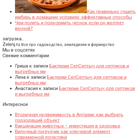
Как правильно сушить
имбирь в домашних условиях: эффективные способы
Чем полить и подкормить чеснок если он желтеет
весной?
загрузка...
Zelenj.ru
Все про садоводство, земледелие и фермерство
Мы в соцсетях
Свежие комментарии
Гриша
к записи
Бактерии СепСептыч для септиков и
выгребных ям
Лена
к записи
Бактерии СепСептыч для септиков и
выгребных ям
Анастасия
к записи
Бактерии СепСептыч для септиков
и выгребных ям
Интересное
Вторичная недвижимость в Анталии: как выбрать
подходящий объект
Вакцинация животных – инвестиция в здоровье
Вилочный погрузчик как ключевой элемент
современной логистики