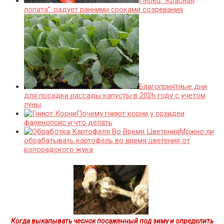
Перец “Красная
лопата”: радует ранними сроками созревания
Благоприятные дни
для посадки рассады капусты в 2026 году с учетом
луны
Почему гниют корни у орхидеи
фаленопсис и что делать
Можно ли
обрабатывать картофель во время цветения от
колорадского жука
Когда выкапывать чеснок посаженный под зиму и определить