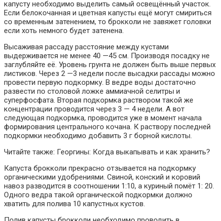
капусту необходимо выделить самый освещённый участок.
Если белокочанная и цветная капусты ещё могут смириться
со временным затенением, то брокколи не завяжет головки
если хоть немного будет затенена.
Высаживая рассаду расстояние между кустами
выдерживается не менее 40 —45 см. Производя посадку не
заглубляйте её. Уровень грунта не должен быть выше первых
листиков. Через 2 —3 недели после высадки рассады можно
провести первую подкормку. В ведре воды достаточно
развести по столовой ложке аммиачной селитры и
суперфосфата. Вторая подкормка раствором такой же
концентрации проводится через 3 — 4 недели. А вот
следующая подкормка, проводится уже в момент начала
формирования центрального кочана. К раствору последней
подкормки необходимо добавить 3 г борной кислоты.
Читайте также: Георгины: Когда выкапывать и как хранить?
Капуста брокколи прекрасно отзывается на подкормку
органическими удобрениями. Свиной, конский и коровий
навоз разводится в соотношении 1:10, а куриный помёт 1: 20.
Одного ведра такой органической подкормки должно
хватить для полива 10 капустных кустов.
Полив капусты брокколи необходимо проводить в