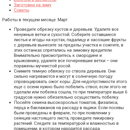
Заготовки на зиму
Советы
Работы в текущем месяце:
Март
Проведите обрезку кустов и деревьев. Удалите все
ненужные ветки и сухостой. Соберите оставшиеся
листья и ягоды на кустах, падалицу и засохшие фрукты
с деревьев вынесите за пределы участка и сожгите, в
этих останках спрятались на зимовку вредители.
Внимательно присмотритесь к смородине и
крыжовнику, удалите все почерневшие ветки – они
поражены мучнистой росой.
Снимите темную обвязку со ствола деревьев. Они
сильно нагреваются и могут в солнечную погоду
спровоцировать ожог коры. Для недопустимости этого
еще с осени нужно было побелить ствол, если этого не
сделали или побелка сошла, то при температуре выше 6
градусов нужно обязательно осуществить побелку.
Посейте семена высокорослых томатов, физалиса,
перца и баклажанов на рассаду в ящики. Если посевы
были проведены в феврале, то при появлении у
сеянцев настоящего листа, проведите пикировку
растений. Следите за температурой и влажностью в
помещении, в котором находится рассада.