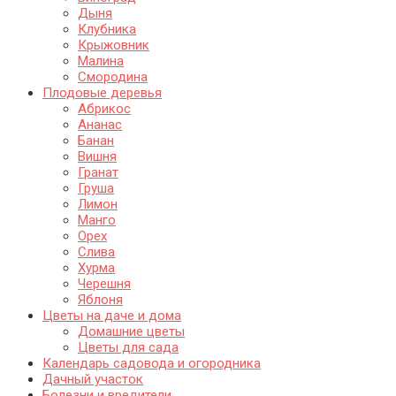
Дыня
Клубника
Крыжовник
Малина
Смородина
Плодовые деревья
Абрикос
Ананас
Банан
Вишня
Гранат
Груша
Лимон
Манго
Орех
Слива
Хурма
Черешня
Яблоня
Цветы на даче и дома
Домашние цветы
Цветы для сада
Календарь садовода и огородника
Дачный участок
Болезни и вредители