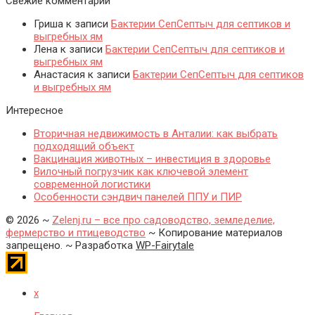
Свежие комментарии
Гриша
к записи
Бактерии СепСептыч для септиков и
выгребных ям
Лена
к записи
Бактерии СепСептыч для септиков и
выгребных ям
Анастасия
к записи
Бактерии СепСептыч для септиков
и выгребных ям
Интересное
Вторичная недвижимость в Анталии: как выбрать
подходящий объект
Вакцинация животных – инвестиция в здоровье
Вилочный погрузчик как ключевой элемент
современной логистики
Особенности сэндвич панелей ППУ и ПИР
©
2026
~
Zelenj.ru – все про садоводство, земледелие,
фермерство и птицеводство
~ Копирование материалов
запрещено. ~ Разработка
WP-Fairytale
x