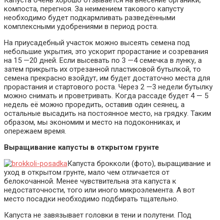
Капуста очень хорошо отзывается на внесение органики,
компоста, перегноя. За неимением такового капусту
необходимо будет подкармливать разведёнными
комплексными удобрениями в период роста.
На приусадебный участок можно высеять семена под
небольшие укрытия, это ускорит прорастание и созревания
на 15 —20 дней. Если высевать по 3 —4 семечка в лунку, а
затем прикрыть их отрезанной пластиковой бутылкой, то
семена прекрасно взойдут, им будет достаточно места для
прорастания и стартового роста. Через 2 —3 недели бутылку
можно снимать и проветривать. Когда рассаде будет 4 — 5
недель её можно проредить, оставив один сеянец, а
остальные высадить на постоянное место, на грядку. Таким
образом, мы экономим и место на подоконниках, и
опережаем время.
Выращивание капусты в открытом грунте
Капуста брокколи (фото), выращивание и
уход в открытом грунте, мало чем отличается от
белокочанной. Менее чувствительна эта капуста к
недостаточности, того или иного микроэлемента. А вот
место посадки необходимо подбирать тщательно.
Капуста не завязывает головки в тени и полутени. Под