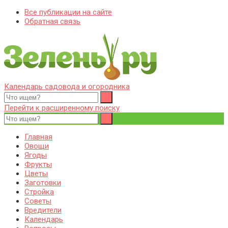
Все публикации на сайте
Обратная связь
Календарь садовода и огородника
Zelenj.ru – все про садоводство, земледелие, фермерство и
Особенности садоводства, земледелия, фермерства и
птицеводство
птицеводства. Выращивания культур, сбор и хранение урожая.
Перейти к расширенному поиску
Уход за дачным участком, деревьями и кустами. Полезные
советы дачникам и садоводам
Главная
Овощи
Ягоды
Фрукты
Цветы
Заготовки
Стройка
Советы
Вредители
Календарь