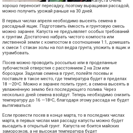
Капуста очень
хорошо переносит пересадку, поэтому выращивая рассадой,
можно получить урожай раньше на 30 дней.
В первых числах апреля необходимо высеять семена в
рассадный ящик. Подготовить ёмкость и грунтовую смесь
можно заранее. Капуста не предъявляет особых требований
к грунтам. Достаточно набрать чистого компоста или
лиственной земли с компостом в соотношении 1:1, домешать
к смеси 1 стакан золы на пол ведра грунта, уложить в ящик и
утрамбовать.
Посев можно проводить россыпью или в проделанные
зубочисткой отверстия с расстоянием 2 на 2см или
бороздки. Заделав семена в грунт, полейте посевы и
поставьте в такое место, где температура будет в пределах
18 —20ᵒС. Можно и заранее полить грунт, а семена высеять в
увлажнённую землю без последующего полива. Через
несколько дней семена взойдут. Теперь необходимо снизить
температуру до 16 —18ᵒС, благодаря этому рассада не будет
вытягиваться.
Если провести посев в конце марта, то в последних числах
марта, в первых числах мая рассаду капусты можно будет
высадить в открытый грунт. Капуста не боится майских
заморозков, а не высокая температура будет