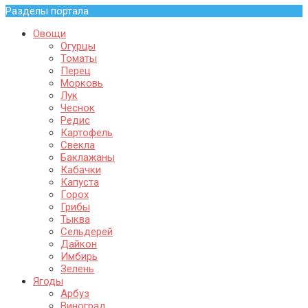
Разделы портала
Овощи
Огурцы
Томаты
Перец
Морковь
Лук
Чеснок
Редис
Картофель
Свекла
Баклажаны
Кабачки
Капуста
Горох
Грибы
Тыква
Сельдерей
Дайкон
Имбирь
Зелень
Ягоды
Арбуз
Виноград