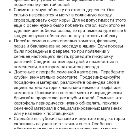
поражены мучнистой росой.
Снимите темную обвязку со ствола деревьев. Они
сильно нагреваются и могут в солнечную погоду
спровоцировать ожог коры. Для недопустимости этого
еще с осени нужно было побелить ствол, если этого не
сделали или побелка сошла, то при температуре выше 6
градусов нужно обязательно осуществить побелку.
Посейте семена высокорослых томатов, физалиса,
перца и баклажанов на рассаду в ящики. Если посевы
были проведены в феврале, то при появлении у
сеянцев настоящего листа, проведите пикировку
растений. Следите за температурой и влажностью в
помещении, в котором находится рассада.
Достаньте с погреба семенной картофель. Переберите
клубни, внимательно осмотрите. Продезинфицируйте
посадочный материал, разложите в один-два слоя в
ящики, на дно которых насыпано немного торфа или
компоста. Положите в светлое место и периодически
брызгайте прорастающие клубни водой. Помните, что
картофель периодически нужно обновлять, покупая
семенной материал в специализированных магазинах
или у надежных поставщиков.
Сделайте неглубокие канавки и спустите воду, которая
скопилась на участке от таянья снега. Особенно