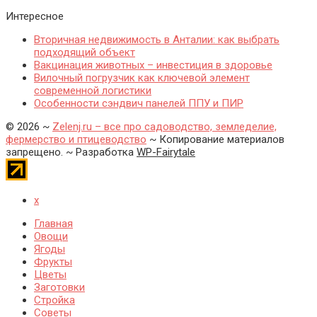
Интересное
Вторичная недвижимость в Анталии: как выбрать
подходящий объект
Вакцинация животных – инвестиция в здоровье
Вилочный погрузчик как ключевой элемент
современной логистики
Особенности сэндвич панелей ППУ и ПИР
©
2026
~
Zelenj.ru – все про садоводство, земледелие,
фермерство и птицеводство
~ Копирование материалов
запрещено. ~ Разработка
WP-Fairytale
x
Главная
Овощи
Ягоды
Фрукты
Цветы
Заготовки
Стройка
Советы