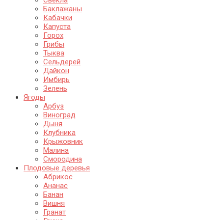
Свекла
Баклажаны
Кабачки
Капуста
Горох
Грибы
Тыква
Сельдерей
Дайкон
Имбирь
Зелень
Ягоды
Арбуз
Виноград
Дыня
Клубника
Крыжовник
Малина
Смородина
Плодовые деревья
Абрикос
Ананас
Банан
Вишня
Гранат