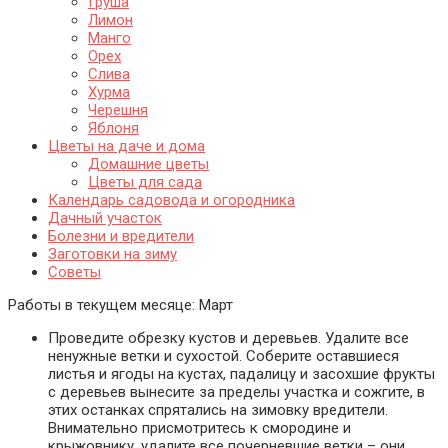
Груша
Лимон
Манго
Орех
Слива
Хурма
Черешня
Яблоня
Цветы на даче и дома
Домашние цветы
Цветы для сада
Календарь садовода и огородника
Дачный участок
Болезни и вредители
Заготовки на зиму
Советы
Работы в текущем месяце:
Март
Проведите обрезку кустов и деревьев. Удалите все
ненужные ветки и сухостой. Соберите оставшиеся
листья и ягоды на кустах, падалицу и засохшие фрукты
с деревьев вынесите за пределы участка и сожгите, в
этих останках спрятались на зимовку вредители.
Внимательно присмотритесь к смородине и
крыжовнику, удалите все почерневшие ветки – они