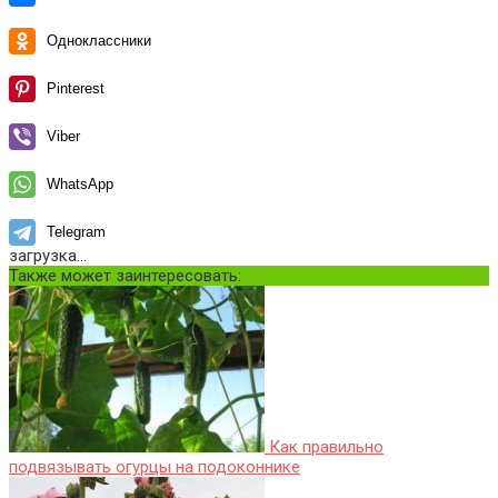
Одноклассники
Pinterest
Viber
WhatsApp
Telegram
загрузка...
Также может заинтересовать:
Как правильно
подвязывать огурцы на подоконнике