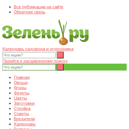
Все публикации на сайте
Обратная связь
Календарь садовода и огородника
Zelenj.ru – все про садоводство, земледелие, фермерство и
Особенности садоводства, земледелия, фермерства и
птицеводство
птицеводства. Выращивания культур, сбор и хранение урожая.
Перейти к расширенному поиску
Уход за дачным участком, деревьями и кустами. Полезные
советы дачникам и садоводам
Главная
Овощи
Ягоды
Фрукты
Цветы
Заготовки
Стройка
Советы
Вредители
Календарь