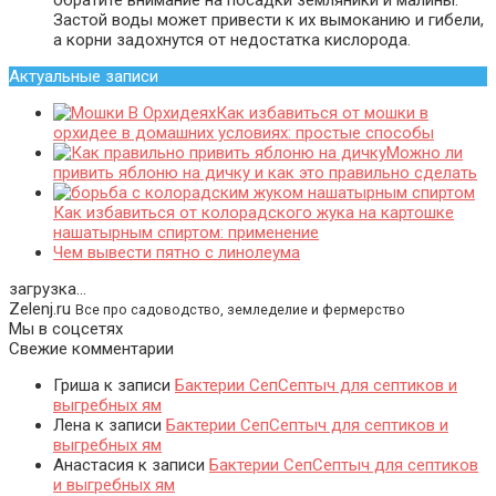
обратите внимание на посадки земляники и малины.
Застой воды может привести к их вымоканию и гибели,
а корни задохнутся от недостатка кислорода.
Актуальные записи
Как избавиться от мошки в
орхидее в домашних условиях: простые способы
Можно ли
привить яблоню на дичку и как это правильно сделать
Как избавиться от колорадского жука на картошке
нашатырным спиртом: применение
Чем вывести пятно с линолеума
загрузка...
Zelenj.ru
Все про садоводство, земледелие и фермерство
Мы в соцсетях
Свежие комментарии
Гриша
к записи
Бактерии СепСептыч для септиков и
выгребных ям
Лена
к записи
Бактерии СепСептыч для септиков и
выгребных ям
Анастасия
к записи
Бактерии СепСептыч для септиков
и выгребных ям