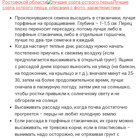
Ростовской области
Лучшие
сорта острого перца: описания с фото, характеристики
Проклюнувшиеся семена высадить в стаканчики, лучше
торфяные на проращивание. Глубина – 1-1,5 см. Перец
плохо переносит пересадку, потому лучше либо в
торфяные стаканчики, либо в отдельные горшочки,
лучше по два-три семечка в каждый.
Когда настанут теплые дни, рассаду нужно начать
постепенно приучать к свежему воздуху (если
предполагается высаживать в открытый грунт). Ящики
с рассадой днем хорошо выносить на улицу (на балкон,
на подоконник, на крыльцо и т.д.), вначале минут на 25-
30, затем на более продолжительное время, лучше
сначала в пасмурную погоду, затем уже на солнышко,
чтобы ростки привыкли к солнечному свету и не
обгорели на солнце.
Высаживать рассаду надо, когда почва достаточно
прогреется – перцы не любят холодную землю.
Если рассада в торфяных стаканчиках, их сразу можно
высаживать, не тревожа корни; если в пластиковых –
вынимать надо осторожно, не отряхивая грунт с