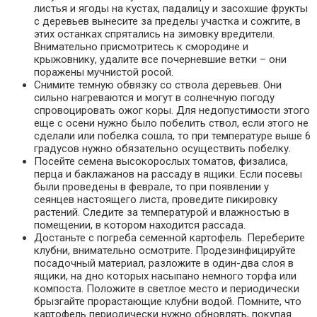
листья и ягоды на кустах, падалицу и засохшие фрукты
с деревьев вынесите за пределы участка и сожгите, в
этих останках спрятались на зимовку вредители.
Внимательно присмотритесь к смородине и
крыжовнику, удалите все почерневшие ветки – они
поражены мучнистой росой.
Снимите темную обвязку со ствола деревьев. Они
сильно нагреваются и могут в солнечную погоду
спровоцировать ожог коры. Для недопустимости этого
еще с осени нужно было побелить ствол, если этого не
сделали или побелка сошла, то при температуре выше 6
градусов нужно обязательно осуществить побелку.
Посейте семена высокорослых томатов, физалиса,
перца и баклажанов на рассаду в ящики. Если посевы
были проведены в феврале, то при появлении у
сеянцев настоящего листа, проведите пикировку
растений. Следите за температурой и влажностью в
помещении, в котором находится рассада.
Достаньте с погреба семенной картофель. Переберите
клубни, внимательно осмотрите. Продезинфицируйте
посадочный материал, разложите в один-два слоя в
ящики, на дно которых насыпано немного торфа или
компоста. Положите в светлое место и периодически
брызгайте прорастающие клубни водой. Помните, что
картофель периодически нужно обновлять, покупая