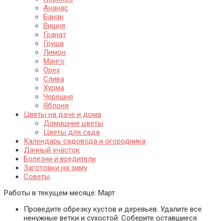
Ананас
Банан
Вишня
Гранат
Груша
Лимон
Манго
Орех
Слива
Хурма
Черешня
Яблоня
Цветы на даче и дома
Домашние цветы
Цветы для сада
Календарь садовода и огородника
Дачный участок
Болезни и вредители
Заготовки на зиму
Советы
Работы в текущем месяце:
Март
Проведите обрезку кустов и деревьев. Удалите все
ненужные ветки и сухостой. Соберите оставшиеся