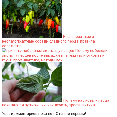
Благоприятные и
неблагоприятные соседи сладкого перца: правила
соседства
Почему побелели
листья у перцев после высадки в теплицу или открытый
грунт: профилактика, методы леч
Почему на листьях перца
появляются пупырышки: как лечить, профилактика
Увы, комментариев пока нет. Станьте первым!