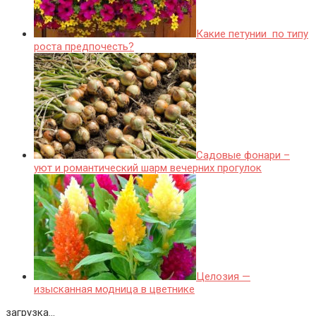
Какие петунии по типу
роста предпочесть?
Садовые фонари –
уют и романтический шарм вечерних прогулок
Целозия —
изысканная модница в цветнике
загрузка...