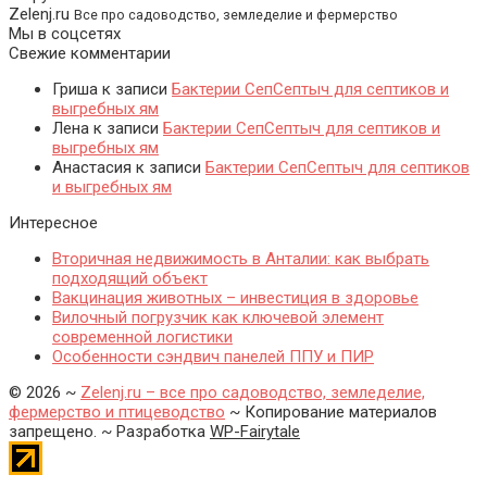
Zelenj.ru
Все про садоводство, земледелие и фермерство
Мы в соцсетях
Свежие комментарии
Гриша
к записи
Бактерии СепСептыч для септиков и
выгребных ям
Лена
к записи
Бактерии СепСептыч для септиков и
выгребных ям
Анастасия
к записи
Бактерии СепСептыч для септиков
и выгребных ям
Интересное
Вторичная недвижимость в Анталии: как выбрать
подходящий объект
Вакцинация животных – инвестиция в здоровье
Вилочный погрузчик как ключевой элемент
современной логистики
Особенности сэндвич панелей ППУ и ПИР
©
2026
~
Zelenj.ru – все про садоводство, земледелие,
фермерство и птицеводство
~ Копирование материалов
запрещено. ~ Разработка
WP-Fairytale