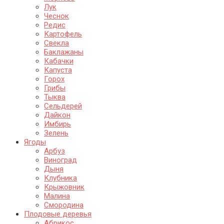
Лук
Чеснок
Редис
Картофель
Свекла
Баклажаны
Кабачки
Капуста
Горох
Грибы
Тыква
Сельдерей
Дайкон
Имбирь
Зелень
Ягоды
Арбуз
Виноград
Дыня
Клубника
Крыжовник
Малина
Смородина
Плодовые деревья
Абрикос