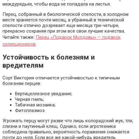
междурядьях, чтобы вода не попадала на листья.
Перец, собранный в биологической спелости, в холодном
месте храняется почти месяц, а убранный в технической
спелости отлично дозревает еще месяца три-четыре,
прекрасно сохраняя при этом все свои лучшие качества.
Читайте также:
Перец «Подарок Молдовы» — подарок
селекционеров
Устойчивость к болезням и
вредителям
Сорт Виктория отличается устойчивостью к типичным
болезням перцев:
Вертицеллезное увядание;
Черная гниль;
Табачная мозаика;
Фитоплазмоз.
Угрожать перцу могут разве что лишь колорадский жук, тля,
слизни и паутинный клещ. Однако, если агротехника
соблюдена правильно, вероятность поражения снижается
почти до нуля. Если все же какой-нибудь вредитель