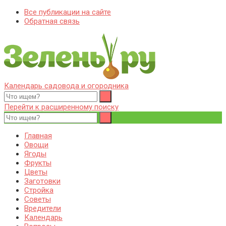
Все публикации на сайте
Обратная связь
Календарь садовода и огородника
Zelenj.ru – все про садоводство, земледелие, фермерство и
Особенности садоводства, земледелия, фермерства и
птицеводство
птицеводства. Выращивания культур, сбор и хранение урожая.
Перейти к расширенному поиску
Уход за дачным участком, деревьями и кустами. Полезные
советы дачникам и садоводам
Главная
Овощи
Ягоды
Фрукты
Цветы
Заготовки
Стройка
Советы
Вредители
Календарь