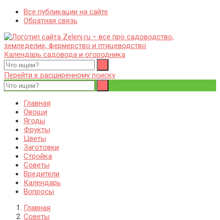
Все публикации на сайте
Обратная связь
Календарь садовода и огородника
Zelenj.ru – все про садоводство, земледелие, фермерство и
Особенности садоводства, земледелия, фермерства и
птицеводство
птицеводства. Выращивания культур, сбор и хранение урожая.
Перейти к расширенному поиску
Уход за дачным участком, деревьями и кустами. Полезные
советы дачникам и садоводам
Главная
Овощи
Ягоды
Фрукты
Цветы
Заготовки
Стройка
Советы
Вредители
Календарь
Вопросы
Главная
Советы