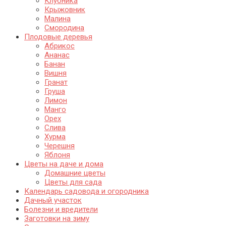
Клубника
Крыжовник
Малина
Смородина
Плодовые деревья
Абрикос
Ананас
Банан
Вишня
Гранат
Груша
Лимон
Манго
Орех
Слива
Хурма
Черешня
Яблоня
Цветы на даче и дома
Домашние цветы
Цветы для сада
Календарь садовода и огородника
Дачный участок
Болезни и вредители
Заготовки на зиму