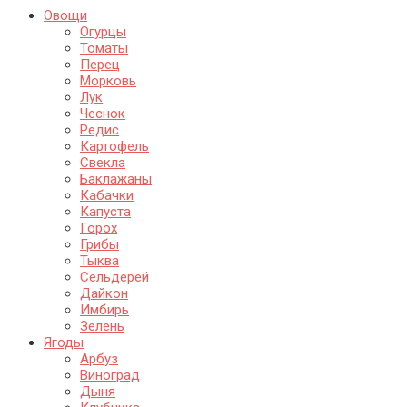
Овощи
Огурцы
Томаты
Перец
Морковь
Лук
Чеснок
Редис
Картофель
Свекла
Баклажаны
Кабачки
Капуста
Горох
Грибы
Тыква
Сельдерей
Дайкон
Имбирь
Зелень
Ягоды
Арбуз
Виноград
Дыня