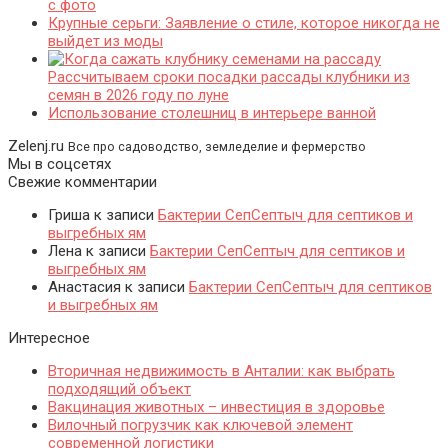
с фото
Крупные серьги: Заявление о стиле, которое никогда не
выйдет из моды
Рассчитываем сроки посадки рассады клубники из
семян в 2026 году по луне
Использование столешниц в интерьере ванной
Zelenj.ru
Все про садоводство, земледелие и фермерство
Мы в соцсетях
Свежие комментарии
Гриша
к записи
Бактерии СепСептыч для септиков и
выгребных ям
Лена
к записи
Бактерии СепСептыч для септиков и
выгребных ям
Анастасия
к записи
Бактерии СепСептыч для септиков
и выгребных ям
Интересное
Вторичная недвижимость в Анталии: как выбрать
подходящий объект
Вакцинация животных – инвестиция в здоровье
Вилочный погрузчик как ключевой элемент
современной логистики