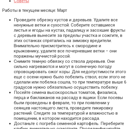
Советы
Работы в текущем месяце:
Март
Проведите обрезку кустов и деревьев. Удалите все
ненужные ветки и сухостой. Соберите оставшиеся
листья и ягоды на кустах, падалицу и засохшие фрукты
с деревьев вынесите за пределы участка и сожгите, в
этих останках спрятались на зимовку вредители.
Внимательно присмотритесь к смородине и
крыжовнику, удалите все почерневшие ветки – они
поражены мучнистой росой.
Снимите темную обвязку со ствола деревьев. Они
сильно нагреваются и могут в солнечную погоду
спровоцировать ожог коры. Для недопустимости этого
еще с осени нужно было побелить ствол, если этого не
сделали или побелка сошла, то при температуре выше 6
градусов нужно обязательно осуществить побелку.
Посейте семена высокорослых томатов, физалиса,
перца и баклажанов на рассаду в ящики. Если посевы
были проведены в феврале, то при появлении у
сеянцев настоящего листа, проведите пикировку
растений. Следите за температурой и влажностью в
помещении, в котором находится рассада.
Достаньте с погреба семенной картофель. Переберите
клубни, внимательно осмотрите. Продезинфицируйте