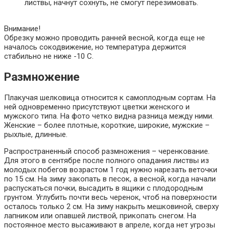
листвы, начнут сохнуть, не смогут перезимовать.
Внимание!
Обрезку можно проводить ранней весной, когда еще не
началось сокодвижение, но температура держится
стабильно не ниже -10 С.
Размножение
Плакучая шелковица относится к самоплодным сортам. На
ней одновременно присутствуют цветки женского и
мужского типа. На фото четко видна разница между ними.
Женские – более плотные, короткие, широкие, мужские –
рыхлые, длинные.
Распространенный способ размножения – черенкование.
Для этого в сентябре после полного опадания листвы из
молодых побегов возрастом 1 год нужно нарезать веточки
по 15 см. На зиму закопать в песок, а весной, когда начали
распускаться почки, высадить в ящики с плодородным
грунтом. Углубить почти весь черенок, чтоб на поверхности
осталось только 2 см. На зиму накрыть мешковиной, сверху
лапником или опавшей листвой, прикопать снегом. На
постоянное место высаживают в апреле, когда нет угрозы