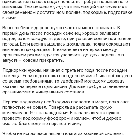
приживается на всех видах почвы, не требует повышенного
внимания. Тем не менее уход за шелковицей заключается в
своевременном достаточном поливе, подкормке, подготовке
к зиме.
Влаголюбивое дерево нужно часто и много поливать. В
первый день после посадки саженец хорошо заливают
водой, затем каждую неделю, при условии солнечной теплой
погоды. Если весна выдалась дождливая, полив сокращают
или вовсе прекращают. В начале лета интервал между
орошением рекомендуется увеличить до двух недель, а в
августе – совсем прекратить.
Подкормки нужны, начиная с третьего года после посадки
саженца. Если подготовка посадочной ямы была соблюдена
со всеми требованиями, то удобрений молодому деревцу
хватает на первые годы жизни. Дальше требуется внесение
органических и минеральных составов.
Первую подкормку необходимо провести в марте, пока снег
полностью не сошел. Поверх льда рассыпать сухую
мочевину по 50 г на каждый м². В начале августа нужно
провести подкормку фосфором и калием, чтобы дерево
смогло благополучно перенести зиму.
Чтобы не испарялась лишняя влага из корневой системы,