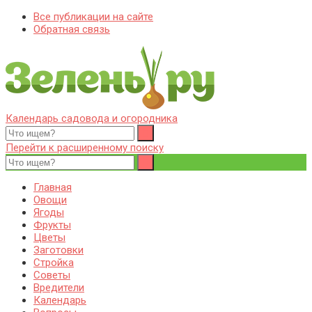
Все публикации на сайте
Обратная связь
Календарь садовода и огородника
Zelenj.ru – все про садоводство, земледелие, фермерство и
Особенности садоводства, земледелия, фермерства и
птицеводство
птицеводства. Выращивания культур, сбор и хранение урожая.
Перейти к расширенному поиску
Уход за дачным участком, деревьями и кустами. Полезные
советы дачникам и садоводам
Главная
Овощи
Ягоды
Фрукты
Цветы
Заготовки
Стройка
Советы
Вредители
Календарь