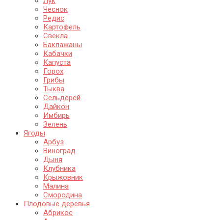
Лук
Чеснок
Редис
Картофель
Свекла
Баклажаны
Кабачки
Капуста
Горох
Грибы
Тыква
Сельдерей
Дайкон
Имбирь
Зелень
Ягоды
Арбуз
Виноград
Дыня
Клубника
Крыжовник
Малина
Смородина
Плодовые деревья
Абрикос