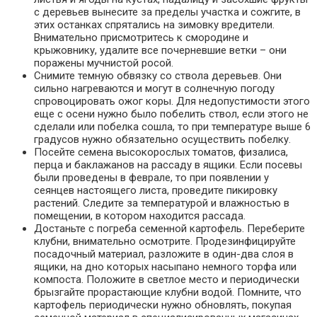
с деревьев вынесите за пределы участка и сожгите, в
этих останках спрятались на зимовку вредители.
Внимательно присмотритесь к смородине и
крыжовнику, удалите все почерневшие ветки – они
поражены мучнистой росой.
Снимите темную обвязку со ствола деревьев. Они
сильно нагреваются и могут в солнечную погоду
спровоцировать ожог коры. Для недопустимости этого
еще с осени нужно было побелить ствол, если этого не
сделали или побелка сошла, то при температуре выше 6
градусов нужно обязательно осуществить побелку.
Посейте семена высокорослых томатов, физалиса,
перца и баклажанов на рассаду в ящики. Если посевы
были проведены в феврале, то при появлении у
сеянцев настоящего листа, проведите пикировку
растений. Следите за температурой и влажностью в
помещении, в котором находится рассада.
Достаньте с погреба семенной картофель. Переберите
клубни, внимательно осмотрите. Продезинфицируйте
посадочный материал, разложите в один-два слоя в
ящики, на дно которых насыпано немного торфа или
компоста. Положите в светлое место и периодически
брызгайте прорастающие клубни водой. Помните, что
картофель периодически нужно обновлять, покупая