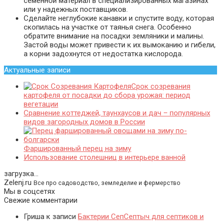
семенной материал в специализированных магазинах
или у надежных поставщиков.
Сделайте неглубокие канавки и спустите воду, которая
скопилась на участке от таянья снега. Особенно
обратите внимание на посадки земляники и малины.
Застой воды может привести к их вымоканию и гибели,
а корни задохнутся от недостатка кислорода.
Актуальные записи
Срок созревания
картофеля от посадки до сбора урожая: период
вегетации
Сравнение коттеджей, таунхаусов и дач – популярных
видов загородных домов в России
Фаршированный перец на зиму
Использование столешниц в интерьере ванной
загрузка...
Zelenj.ru
Все про садоводство, земледелие и фермерство
Мы в соцсетях
Свежие комментарии
Гриша
к записи
Бактерии СепСептыч для септиков и