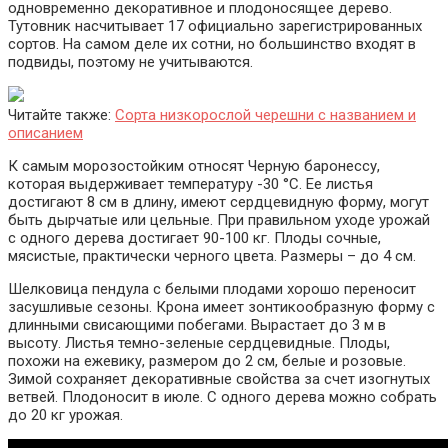
одновременно декоративное и плодоносящее дерево.
Тутовник насчитывает 17 официально зарегистрированных
сортов. На самом деле их сотни, но большинство входят в
подвиды, поэтому не учитываются.
Читайте также:
Сорта низкорослой черешни с названием и
описанием
К самым морозостойким относят Черную баронессу,
которая выдерживает температуру -30 °С. Ее листья
достигают 8 см в длину, имеют сердцевидную форму, могут
быть дырчатые или цельные. При правильном уходе урожай
с одного дерева достигает 90-100 кг. Плоды сочные,
мясистые, практически черного цвета. Размеры – до 4 см.
Шелковица пендула с белыми плодами хорошо переносит
засушливые сезоны. Крона имеет зонтикообразную форму с
длинными свисающими побегами. Вырастает до 3 м в
высоту. Листья темно-зеленые сердцевидные. Плоды,
похожи на ежевику, размером до 2 см, белые и розовые.
Зимой сохраняет декоративные свойства за счет изогнутых
ветвей. Плодоносит в июле. С одного дерева можно собрать
до 20 кг урожая.