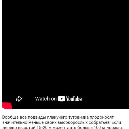
Вообще все подвиды плакучего тутовника плодоносят
значительно меньше своих высокорослых собратьев. Если
дерево высотой 15-20 м может дать больше 100 кг урожая,