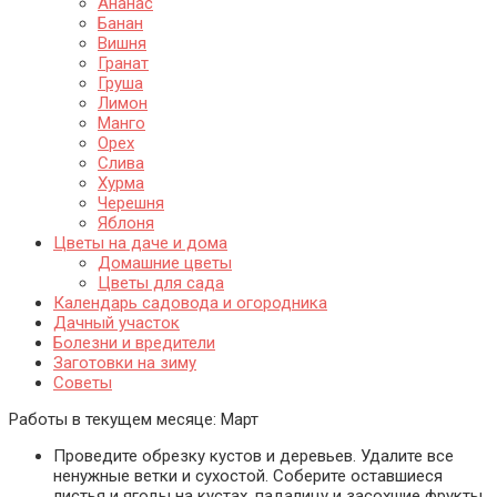
Ананас
Банан
Вишня
Гранат
Груша
Лимон
Манго
Орех
Слива
Хурма
Черешня
Яблоня
Цветы на даче и дома
Домашние цветы
Цветы для сада
Календарь садовода и огородника
Дачный участок
Болезни и вредители
Заготовки на зиму
Советы
Работы в текущем месяце:
Март
Проведите обрезку кустов и деревьев. Удалите все
ненужные ветки и сухостой. Соберите оставшиеся
листья и ягоды на кустах, падалицу и засохшие фрукты