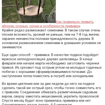
Как правильно привить
яблоню осенью: сроки и особенности прививки
Крайне редко размножают семенами. В таком случае очень
плохая всхожесть, урожай не раньше, чем на 7-8 год жизни,
заранее неизвестна половая принадлежность дерева. В
основном размножением семенами в домашних условиях не
занимаются.
Еще один способ – прививка. В качестве подвоя подойдет
мужское неплодоносящее дерево шелковицы. В конце
февраля или начале марта необходимо заготовить черенки
привоя. Их срезают под острым углом на молодых годичных
побегах с хорошими сформировавшимися почками. До
наступления тепла поместить в погреб или холодильник.
Во время цветения или за две недели до него на подвое
сделать такой же острый срез, чтобы точно совместить его
с привоем. Соединение обмазать размягченным садовым
варом, сверху замотать мешковиной, укрепить проволокой.
Спустя месяц будет ясно прижилась прививка или нет.
Одновременно лучше делать 4-5 черенков.