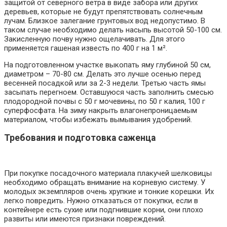
защитой от северного ветра в виде забора или других
деревьев, которые не будут препятствовать солнечным
лучам. Близкое залегание грунтовых вод недопустимо. В
таком случае необходимо делать насыпь высотой 50-100 см.
Закисленную почву нужно ощелачивать. Для этого
применяется гашеная известь по 400 г на 1 м².
На подготовленном участке выкопать яму глубиной 50 см,
диаметром – 70-80 см. Делать это лучше осенью перед
весенней посадкой или за 2-3 недели. Третью часть ямы
засыпать перегноем. Оставшуюся часть заполнить смесью
плодородной почвы с 50 г мочевины, по 50 г калия, 100 г
суперфосфата. На зиму накрыть влагонепроницаемым
материалом, чтобы избежать вымывания удобрений.
Требования и подготовка саженца
При покупке посадочного материала плакучей шелковицы
необходимо обращать внимание на корневую систему. У
молодых экземпляров очень хрупкие и тонкие корешки. Их
легко повредить. Нужно отказаться от покупки, если в
контейнере есть сухие или подгнившие корни, они плохо
развиты или имеются признаки повреждений.