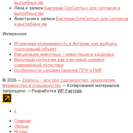
выгребных ям
Лена
к записи
Бактерии СепСептыч для септиков и
выгребных ям
Анастасия
к записи
Бактерии СепСептыч для септиков
и выгребных ям
Интересное
Вторичная недвижимость в Анталии: как выбрать
подходящий объект
Вакцинация животных – инвестиция в здоровье
Вилочный погрузчик как ключевой элемент
современной логистики
Особенности сэндвич панелей ППУ и ПИР
©
2026
~
Zelenj.ru – все про садоводство, земледелие,
фермерство и птицеводство
~ Копирование материалов
запрещено. ~ Разработка
WP-Fairytale
x
Главная
Овощи
Ягоды