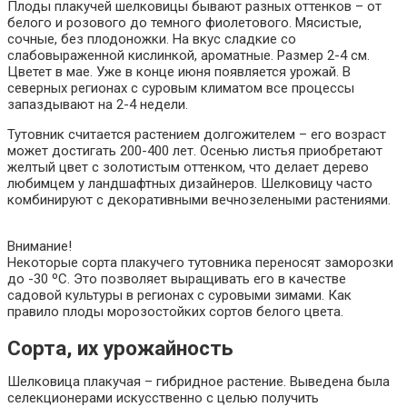
Плоды плакучей шелковицы бывают разных оттенков – от
белого и розового до темного фиолетового. Мясистые,
сочные, без плодоножки. На вкус сладкие со
слабовыраженной кислинкой, ароматные. Размер 2-4 см.
Цветет в мае. Уже в конце июня появляется урожай. В
северных регионах с суровым климатом все процессы
запаздывают на 2-4 недели.
Тутовник считается растением долгожителем – его возраст
может достигать 200-400 лет. Осенью листья приобретают
желтый цвет с золотистым оттенком, что делает дерево
любимцем у ландшафтных дизайнеров. Шелковицу часто
комбинируют с декоративными вечнозелеными растениями.
Внимание!
Некоторые сорта плакучего тутовника переносят заморозки
до -30 ºС. Это позволяет выращивать его в качестве
садовой культуры в регионах с суровыми зимами. Как
правило плоды морозостойких сортов белого цвета.
Сорта, их урожайность
Шелковица плакучая – гибридное растение. Выведена была
селекционерами искусственно с целью получить