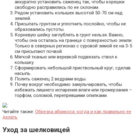
аккуратно установить саженец так, чтобы корешки
свободно расправились по ее склонам.
Рядом установить колышек высотой 50-70 см над
землей.
Присыпать грунтом и уплотнить послойно, чтобы не
образовались пустоты.
Корневую шейку заглублять в грунт нельзя. Важно,
чтобы она осталась на границе с поверхностью земли.
Только в северных регионах с суровой зимой ее на 3-5
см присыпают почвой.
Мягкой тканью или веревкой подвязать ствол к
колышку.
Сформировать небольшой приствольный круг, сделав
насыпь.
Полить саженец 2 ведрами воды.
Почву вокруг необходимо замульчировать, чтобы
избежать лишнего испарения влаги или промерзания –
торфом, соломой, перепревшими опилками.
Читайте также:
Обрезка абрикоса: когда и как правильно ее
делать
Уход за шелковицей