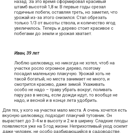
назад. За это время сформировал красивый
штамб высотой 1,8 м. В первые годы срезал
годичные побеги, оставляя треть, но заметил, что
урожай из-за этого снизился. Стал обрезать
только 1/3 от высоты ствола, и количество ягод
увеличилось. Теперь и дерево стоит красивое с
побегами до земли и урожая хватает.
Иван, 39 лет
Люблю шелковицу, но никогда не хотел, чтоб на
участке росло огромное дерево, поэтому
посадил маленькую плакучую. Урожай хоть не
такой богатый, но места занимает не много, и
смотрится красиво, даже зимой. Ухаживать
особо не надо – траву убрать вокруг, поливать
пару раз в месяц, если дожди идут, то вообще не
надо, и весной и в конце лета удобрить.
Для тех, у кого на участке мало места. А очень хочется есть
вкусную шелковицу, подходит плакучий тутовник. Он
вырастает до 3-4 м в высоту и 2 м в ширину. Сладкие плоды
появляются уже на 5 год жизни. Неприхотливый уход осилит
даже человек, не особо разбирающийся в садоводстве.