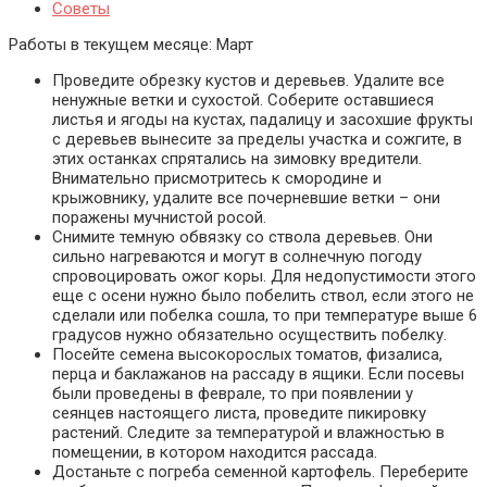
Советы
Работы в текущем месяце:
Март
Проведите обрезку кустов и деревьев. Удалите все
ненужные ветки и сухостой. Соберите оставшиеся
листья и ягоды на кустах, падалицу и засохшие фрукты
с деревьев вынесите за пределы участка и сожгите, в
этих останках спрятались на зимовку вредители.
Внимательно присмотритесь к смородине и
крыжовнику, удалите все почерневшие ветки – они
поражены мучнистой росой.
Снимите темную обвязку со ствола деревьев. Они
сильно нагреваются и могут в солнечную погоду
спровоцировать ожог коры. Для недопустимости этого
еще с осени нужно было побелить ствол, если этого не
сделали или побелка сошла, то при температуре выше 6
градусов нужно обязательно осуществить побелку.
Посейте семена высокорослых томатов, физалиса,
перца и баклажанов на рассаду в ящики. Если посевы
были проведены в феврале, то при появлении у
сеянцев настоящего листа, проведите пикировку
растений. Следите за температурой и влажностью в
помещении, в котором находится рассада.
Достаньте с погреба семенной картофель. Переберите