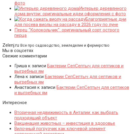
фото
Интерьер деревянного
дома внутри: оригинальные идеи оформления с фото
Благоприятные дни
для посева виолы на рассаду в 2026 году по луне
Перец “Колокольчик”: оригинальный сорт острого
перца
Zelenj.ru
Все про садоводство, земледелие и фермерство
Мы в соцсетях
Свежие комментарии
Гриша
к записи
Бактерии СепСептыч для септиков и
выгребных ям
Лена
к записи
Бактерии СепСептыч для септиков и
выгребных ям
Анастасия
к записи
Бактерии СепСептыч для септиков
и выгребных ям
Интересное
Вторичная недвижимость в Анталии: как выбрать
подходящий объект
Вакцинация животных – инвестиция в здоровье
Вилочный погрузчик как ключевой элемент
современной логистики