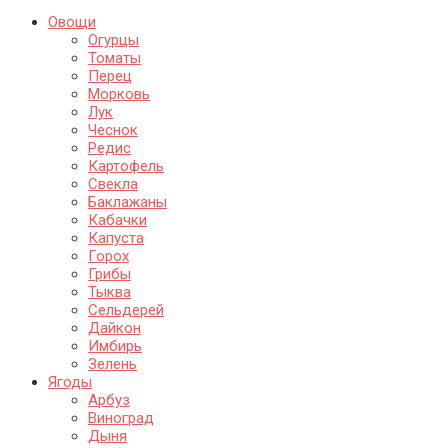
Овощи
Огурцы
Томаты
Перец
Морковь
Лук
Чеснок
Редис
Картофель
Свекла
Баклажаны
Кабачки
Капуста
Горох
Грибы
Тыква
Сельдерей
Дайкон
Имбирь
Зелень
Ягоды
Арбуз
Виноград
Дыня