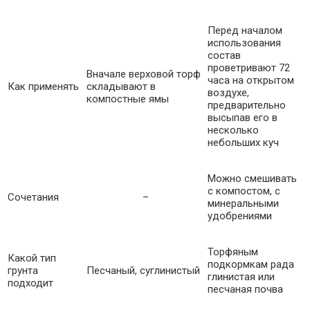
Перед началом
использования
состав
проветривают 72
Вначале верховой торф
часа на открытом
Как применять
складывают в
воздухе,
компостные ямы
предварительно
высыпав его в
несколько
небольших куч
Можно смешивать
с компостом, с
Сочетания
–
минеральными
удобрениями
Торфяным
Какой тип
подкормкам рада
грунта
Песчаный, суглинистый
глинистая или
подходит
песчаная почва