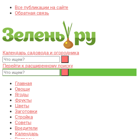
Все публикации на сайте
Обратная связь
Календарь садовода и огородника
Zelenj.ru – все про садоводство, земледелие, фермерство и
Особенности садоводства, земледелия, фермерства и
птицеводство
птицеводства. Выращивания культур, сбор и хранение урожая.
Перейти к расширенному поиску
Уход за дачным участком, деревьями и кустами. Полезные
советы дачникам и садоводам
Главная
Овощи
Ягоды
Фрукты
Цветы
Заготовки
Стройка
Советы
Вредители
Календарь