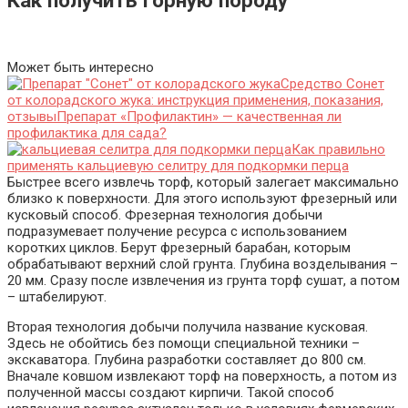
Как получить горную породу
Может быть интересно
Средство Сонет
от колорадского жука: инструкция применения, показания,
отзывы
Препарат «Профилактин» — качественная ли
профилактика для сада?
Как правильно
применять кальциевую селитру для подкормки перца
Быстрее всего извлечь торф, который залегает максимально
близко к поверхности. Для этого используют фрезерный или
кусковый способ. Фрезерная технология добычи
подразумевает получение ресурса с использованием
коротких циклов. Берут фрезерный барабан, которым
обрабатывают верхний слой грунта. Глубина возделывания –
20 мм. Сразу после извлечения из грунта торф сушат, а потом
– штабелируют.
Вторая технология добычи получила название кусковая.
Здесь не обойтись без помощи специальной техники –
экскаватора. Глубина разработки составляет до 800 см.
Вначале ковшом извлекают торф на поверхность, а потом из
полученной массы создают кирпичи. Такой способ