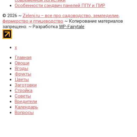
Особенности сэндвич панелей ППУ и ПИР
©
2026
~
Zelenj.ru – все про садоводство, земледелие,
фермерство и птицеводство
~ Копирование материалов
запрещено. ~ Разработка
WP-Fairytale
x
Главная
Овощи
Ягоды
Фрукты
Цветы
Заготовки
Стройка
Советы
Вредители
Календарь
Вопросы