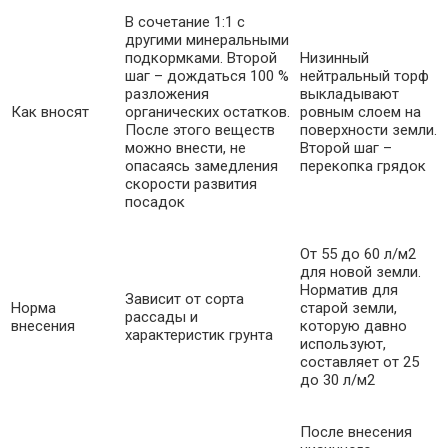
В сочетание 1:1 с
другими минеральными
подкормками. Второй
Низинный
шаг – дождаться 100 %
нейтральный торф
разложения
выкладывают
Как вносят
органических остатков.
ровным слоем на
После этого веществ
поверхности земли.
можно внести, не
Второй шаг –
опасаясь замедления
перекопка грядок
скорости развития
посадок
От 55 до 60 л/м2
для новой земли.
Норматив для
Зависит от сорта
Норма
старой земли,
рассады и
внесения
которую давно
характеристик грунта
используют,
составляет от 25
до 30 л/м2
После внесения