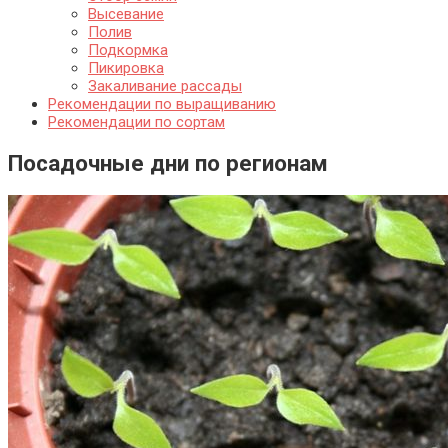
Высевание
Полив
Подкормка
Пикировка
Закаливание рассады
Рекомендации по выращиванию
Рекомендации по сортам
Посадочные дни по регионам