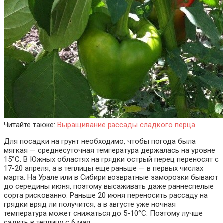
Читайте также:
Выращивание рассады сладкого перца
Для посадки на грунт необходимо, чтобы погода была
мягкая — среднесуточная температура держалась на уровне
15°C. В Южных областях на грядки острый перец переносят с
17-20 апреля, а в теплицы еще раньше — в первых числах
марта. На Урале или в Сибири возвратные заморозки бывают
до середины июня, поэтому высаживать даже раннеспелые
сорта рискованно. Раньше 20 июня переносить рассаду на
грядки вряд ли получится, а в августе уже ночная
температура может снижаться до 5-10°C. Поэтому лучше
садить в теплицу с 6 мая.