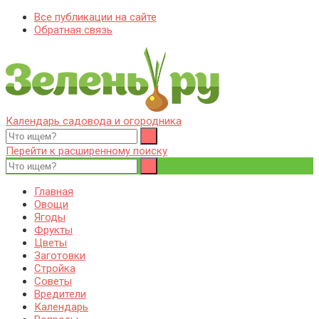
Все публикации на сайте
Обратная связь
Календарь садовода и огородника
Zelenj.ru – все про садоводство, земледелие, фермерство и
Особенности садоводства, земледелия, фермерства и
птицеводство
птицеводства. Выращивания культур, сбор и хранение урожая.
Перейти к расширенному поиску
Уход за дачным участком, деревьями и кустами. Полезные
советы дачникам и садоводам
Главная
Овощи
Ягоды
Фрукты
Цветы
Заготовки
Стройка
Советы
Вредители
Календарь