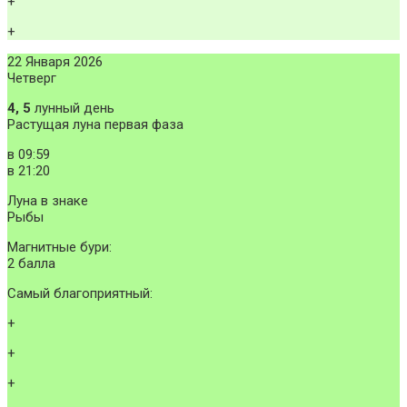
+
+
22 Января 2026
Четверг
4, 5
лунный день
Растущая луна первая фаза
в
09:59
в
21:20
Луна в знаке
Рыбы
Магнитные бури:
2 балла
Самый благоприятный:
+
+
+