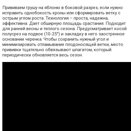
Прививаем грушу на яблоню в боковой разрез, если нужно
исправить однобокость кроны или сформировать ветку с
острым углом роста. Технология – проста, надежна,
эффективна. Дает обширную площадь срастания. Подходит
для ранней весны и теплого сезона. Предусматривает косой
полусрез на подвое (10-25°) и закладку в него заостренное
основании черенка. Чтобы сохранить нужный угол и
минимизировать отламывание плодоносящей ветки, место
прививки тщательно обвязывают шпагатом, который
периодически обновляется весь сезон.