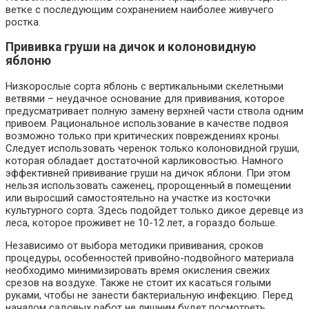
ветке с последующим сохранением наиболее живучего
ростка.
Прививка груши на дичок и колоновидную
яблоню
Низкорослые сорта яблонь с вертикальными скелетными
ветвями – неудачное основание для прививания, которое
предусматривает полную замену верхней части ствола одним
привоем. Рациональное использование в качестве подвоя
возможно только при критических повреждениях кроны.
Следует использовать черенок только колоновидной груши,
которая обладает достаточной карликовостью. Намного
эффективней прививание груши на дичок яблони. При этом
нельзя использовать саженец, пророщенный в помещении
или выросший самостоятельно на участке из косточки
культурного сорта. Здесь подойдет только дикое деревце из
леса, которое проживет не 10-12 лет, а гораздо больше.
Независимо от выбора методики прививания, сроков
процедуры, особенностей привойно-подвойного материала
необходимо минимизировать время окисления свежих
срезов на воздухе. Также не стоит их касаться голыми
руками, чтобы не занести бактериальную инфекцию. Перед
началом садовых работ не лишним будет посмотреть