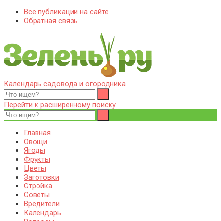
Все публикации на сайте
Обратная связь
Календарь садовода и огородника
Zelenj.ru – все про садоводство, земледелие, фермерство и
Особенности садоводства, земледелия, фермерства и
птицеводство
птицеводства. Выращивания культур, сбор и хранение урожая.
Перейти к расширенному поиску
Уход за дачным участком, деревьями и кустами. Полезные
советы дачникам и садоводам
Главная
Овощи
Ягоды
Фрукты
Цветы
Заготовки
Стройка
Советы
Вредители
Календарь