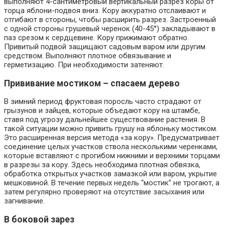
выполняют 4-сантиметровый вертикальный разрез коры от
торца яблони-подвоя вниз. Кору аккуратно отслаивают и
отгибают в стороны, чтобы расширить разрез. Застроенный
с одной стороны грушевый черенок (40-45°) закладывают в
паз срезом к сердцевине. Кору прижимают обратно.
Привитый подвой защищают садовым варом или другим
средством. Выполняют плотное обвязывание и
герметизацию. При необходимости затеняют.
Прививание мостиком – спасаем дерево
В зимний период фруктовая поросль часто страдают от
грызунов и зайцев, которые объедают кору на штамбе,
ставя под угрозу дальнейшее существование растения. В
такой ситуации можно привить грушу на яблоньку мостиком.
Это расширенная версия метода «за кору». Предусматривает
соединение целых участков ствола несколькими черенками,
которые вставляют с прогибом нижними и верхними торцами
в разрезы за кору. Здесь необходима плотная обвязка,
обработка открытых участков замазкой или варом, укрытие
мешковиной. В течение первых недель “мостик” не трогают, а
затем регулярно проверяют на отсутствие засыхания или
загнивание.
В боковой зарез