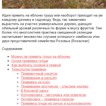
Идея привить на яблоню грушу или наоборот приходит на ум
каждому дачнику и садоводу. Ведь так заманчиво
вырастить на участке универсальное дерево, дающее
обильный урожай различных по форме и вкусу фруктов. Тем
более что многолетняя практика смешанной селекции
насчитывает множество случаев успешного симбиоза этих
двух представителей семейства Розовых (Rosaceae).
Содержание
Можно ли привить грушу на яблоню
Сроки прививки груши
Как выбрать подвой и привой
Технология прививки
Прививочный секатор
Прививание в расщеп
Прививка за кору
Прививание мостиком – спасаем дерево
В боковой зарез
Копулировка – методика для новичков
Окулировка – прививка глазком
Прививка груши на дичок и колоновидную