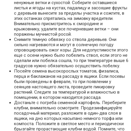
ненужные ветки и сухостой. Соберите оставшиеся
листья и ягоды на кустах, падалицу и засохшие фрукты
с деревьев вынесите за пределы участка и сожгите, в
этих останках спрятались на зимовку вредители.
Внимательно присмотритесь к смородине и
крыжовнику, удалите все почерневшие ветки – они
поражены мучнистой росой.
Снимите темную обвязку со ствола деревьев. Они
сильно нагреваются и могут в солнечную погоду
спровоцировать ожог коры. Для недопустимости этого
еще с осени нужно было побелить ствол, если этого не
сделали или побелка сошла, то при температуре выше 6
градусов нужно обязательно осуществить побелку.
Посейте семена высокорослых томатов, физалиса,
перца и баклажанов на рассаду в ящики. Если посевы
были проведены в феврале, то при появлении у
сеянцев настоящего листа, проведите пикировку
растений. Следите за температурой и влажностью в
помещении, в котором находится рассада.
Достаньте с погреба семенной картофель. Переберите
клубни, внимательно осмотрите. Продезинфицируйте
посадочный материал, разложите в один-два слоя в
ящики, на дно которых насыпано немного торфа или
компоста. Положите в светлое место и периодически
брызгайте прорастающие клубни водой. Помните, что