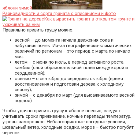
яблони зимой
Разновидности и сорта граната с описаниями и фото
Как вырастить гранат в открытом грунте и
ухаживать за ним
Правильно привить грушу можно:
весной – до момента начала движения сока и
набухания почек. Из-за географически-климатических
различий по регионам – это период с марта по начало
мая;
летом – с июня по июль, в период активного роста
камбия (слой образовательной ткани между корой и
сердцевиной);
осенью – с сентября до середины октября (время
восстановления и подготовки дерева к холодному
сезону);
зимой – с декабря по март (для высаживаемого весной
подвоя).
Чтобы удачно привить грушу к яблоне осенью, следует
учитывать сроки приживание, ночные перепады температур,
угрозы заморозков. Неблагоприятные погодные условия,
шквальный ветер, холодные осадки, мороз – быстро погубят
черенок.