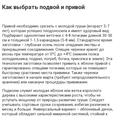
Как выбрать подвой и привой
Привой необходимо срезать с молодой груши (возраст 3-7
лет), которая успешно плодоносила и имеет здоровый вид.
Подбирают однолетние веточки с 4-8 почками длиной 30-50
см и толщиной 1-1,5 карандаша (5-8 мм). Стандартное время
заготовки – глубокая осень после опадания листвы и
прекращения сокодвижения. Спящие черенки хранят до
весны при температуре от 0°С до +4°С (нижняя полка
холодильника, подвал, погреб, бочка, прикопка в земле). Эта
технология заготовки позволяет привить к яблоне привой с
гарантированно спящими почками, которые не помешают
быстрому срастанию места прививки. Также черенки
заготовляют в начале марта (требуют непродолжительного
хранения) или накануне процедуры прививания.
Подвоем служит молодая яблоня или ветка взрослого
дерева с высокими характеристиками роста, чтобы не
уступать мощному от природы развитию груши. Следует
учитывать сортовые сроки созревания, избегая различия в
месяц и больше. Универсальный вариант – яблоневый дичок,
который обладает сильной иммунной системой, стойкий к