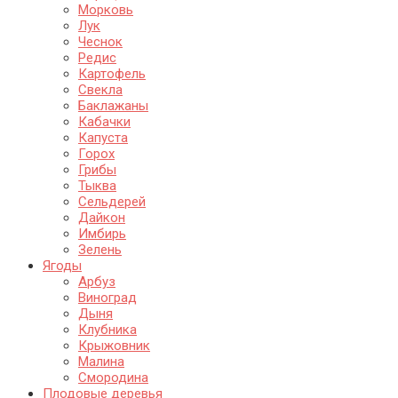
Морковь
Лук
Чеснок
Редис
Картофель
Свекла
Баклажаны
Кабачки
Капуста
Горох
Грибы
Тыква
Сельдерей
Дайкон
Имбирь
Зелень
Ягоды
Арбуз
Виноград
Дыня
Клубника
Крыжовник
Малина
Смородина
Плодовые деревья