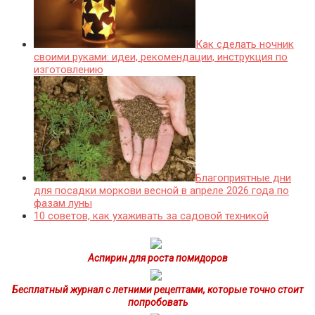
Как сделать ночник
своими руками: идеи, рекомендации, инструкция по
изготовлению
Благоприятные дни
для посадки моркови весной в апреле 2026 года по
фазам луны
10 советов, как ухаживать за садовой техникой
Аспирин для роста помидоров
Бесплатный журнал с летними рецептами, которые точно стоит
попробовать