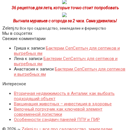
36 рецептов для лета, которые точно стоит попробовать
Выгнала муравьев с огорода за 2 часа. Сама удивилась!
Zelenj.ru
Все про садоводство, земледелие и фермерство
Мы в соцсетях
Свежие комментарии
Гриша
к записи
Бактерии СепСептыч для септиков и
выгребных ям
Лена
к записи
Бактерии СепСептыч для септиков и
выгребных ям
Анастасия
к записи
Бактерии СепСептыч для септиков
и выгребных ям
Интересное
Вторичная недвижимость в Анталии: как выбрать
подходящий объект
Вакцинация животных – инвестиция в здоровье
Вилочный погрузчик как ключевой элемент
современной логистики
Особенности сэндвич панелей ППУ и ПИР
©
2026
~
Zelenj.ru – все про садоводство, земледелие,