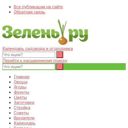
Все публикации на сайте
Обратная связь
Календарь садовода и огородника
Zelenj.ru – все про садоводство, земледелие, фермерство и
Особенности садоводства, земледелия, фермерства и
птицеводство
птицеводства. Выращивания культур, сбор и хранение урожая.
Перейти к расширенному поиску
Уход за дачным участком, деревьями и кустами. Полезные
советы дачникам и садоводам
Главная
Овощи
Ягоды
Фрукты
Цветы
Заготовки
Стройка
Советы
Вредители
Календарь