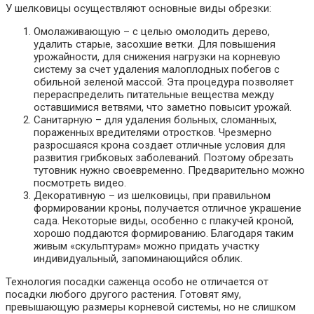
У шелковицы осуществляют основные виды обрезки:
Омолаживающую – с целью омолодить дерево,
удалить старые, засохшие ветки. Для повышения
урожайности, для снижения нагрузки на корневую
систему за счет удаления малоплодных побегов с
обильной зеленой массой. Эта процедура позволяет
перераспределить питательные вещества между
оставшимися ветвями, что заметно повысит урожай.
Санитарную – для удаления больных, сломанных,
пораженных вредителями отростков. Чрезмерно
разросшаяся крона создает отличные условия для
развития грибковых заболеваний. Поэтому обрезать
тутовник нужно своевременно. Предварительно можно
посмотреть видео.
Декоративную – из шелковицы, при правильном
формировании кроны, получается отличное украшение
сада. Некоторые виды, особенно с плакучей кроной,
хорошо поддаются формированию. Благодаря таким
живым «скульптурам» можно придать участку
индивидуальный, запоминающийся облик.
Технология посадки саженца особо не отличается от
посадки любого другого растения. Готовят яму,
превышающую размеры корневой системы, но не слишком