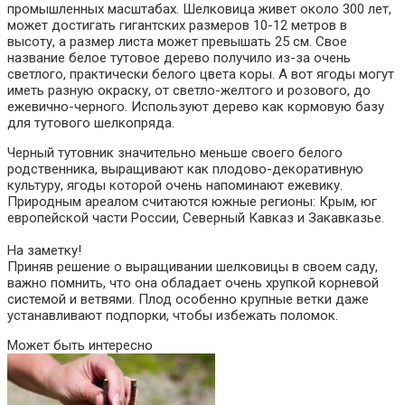
промышленных масштабах. Шелковица живет около 300 лет,
может достигать гигантских размеров 10-12 метров в
высоту, а размер листа может превышать 25 см. Свое
название белое тутовое дерево получило из-за очень
светлого, практически белого цвета коры. А вот ягоды могут
иметь разную окраску, от светло-желтого и розового, до
ежевично-черного. Используют дерево как кормовую базу
для тутового шелкопряда.
Черный тутовник значительно меньше своего белого
родственника, выращивают как плодово-декоративную
культуру, ягоды которой очень напоминают ежевику.
Природным ареалом считаются южные регионы: Крым, юг
европейской части России, Северный Кавказ и Закавказье.
На заметку!
Приняв решение о выращивании шелковицы в своем саду,
важно помнить, что она обладает очень хрупкой корневой
системой и ветвями. Плод особенно крупные ветки даже
устанавливают подпорки, чтобы избежать поломок.
Может быть интересно