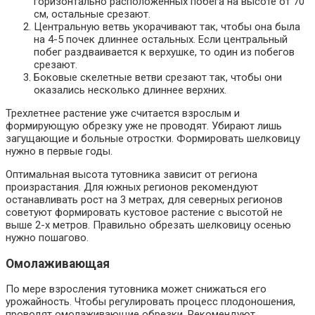
горизонтально расположенных побега на высоте от 70
см, остальные срезают.
Центральную ветвь укорачивают так, чтобы она была
на 4-5 почек длиннее остальных. Если центральный
побег раздваивается к верхушке, то один из побегов
срезают.
Боковые скелетные ветви срезают так, чтобы они
оказались несколько длиннее верхних.
Трехлетнее растение уже считается взрослым и
формирующую обрезку уже не проводят. Убирают лишь
загущающие и больные отростки. Формировать шелковицу
нужно в первые годы.
Оптимальная высота тутовника зависит от региона
произрастания. Для южных регионов рекомендуют
останавливать рост на 3 метрах, для северных регионов
советуют формировать кустовое растение с высотой не
выше 2-х метров. Правильно обрезать шелковицу осенью
нужно пошагово.
Омолаживающая
По мере взросления тутовника может снижаться его
урожайность. Чтобы регулировать процесс плодоношения,
проводят омолаживающие обрезки. Рекомендуют