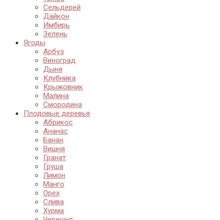
Сельдерей
Дайкон
Имбирь
Зелень
Ягоды
Арбуз
Виноград
Дыня
Клубника
Крыжовник
Малина
Смородина
Плодовые деревья
Абрикос
Ананас
Банан
Вишня
Гранат
Груша
Лимон
Манго
Орех
Слива
Хурма
Черешня