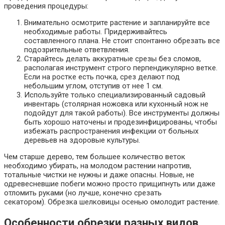
проведения процедуры:
Внимательно осмотрите растение и запланируйте все
необходимые работы. Придерживайтесь
составленного плана. Не стоит спонтанно обрезать все
подозрительные ответвления.
Старайтесь делать аккуратные срезы без сломов,
располагая инструмент строго перпендикулярно ветке.
Если на ростке есть почка, срез делают под
небольшим углом, отступив от нее 1 см.
Используйте только специализированный садовый
инвентарь (столярная ножовка или кухонный нож не
подойдут для такой работы). Все инструменты должны
быть хорошо наточены и продезинфицированы, чтобы
избежать распространения инфекции от больных
деревьев на здоровые культуры.
Чем старше дерево, тем большее количество веток
необходимо убирать, на молодом растении напротив,
тотальные чистки не нужны и даже опасны. Новые, не
одревесневшие побеги можно просто прищипнуть или даже
отломить руками (но лучше, конечно срезать
секатором). Обрезка шелковицы осенью омолодит растение.
Особенности обрезки разных видов