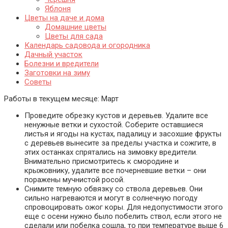
Яблоня
Цветы на даче и дома
Домашние цветы
Цветы для сада
Календарь садовода и огородника
Дачный участок
Болезни и вредители
Заготовки на зиму
Советы
Работы в текущем месяце:
Март
Проведите обрезку кустов и деревьев. Удалите все
ненужные ветки и сухостой. Соберите оставшиеся
листья и ягоды на кустах, падалицу и засохшие фрукты
с деревьев вынесите за пределы участка и сожгите, в
этих останках спрятались на зимовку вредители.
Внимательно присмотритесь к смородине и
крыжовнику, удалите все почерневшие ветки – они
поражены мучнистой росой.
Снимите темную обвязку со ствола деревьев. Они
сильно нагреваются и могут в солнечную погоду
спровоцировать ожог коры. Для недопустимости этого
еще с осени нужно было побелить ствол, если этого не
сделали или побелка сошла, то при температуре выше 6