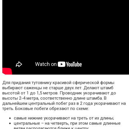
Для придания тутовнику красивой сферической формы
выбирают саженцы не старше двух лет. Делают штамб
высотой от 1 до 1,5 метров. Проводник укорачивают до
высоты 2-4 метра, соответственно длине штамба. В
дальнейшем центральный побег раз в 2 года укорачивают на
треть. Боковые побеги обрезают по схеме:
самые нижние укорачивают на треть от их длины;
центральные – на четверть, при этом самые длинные
ветви располагаются ближе к центру.