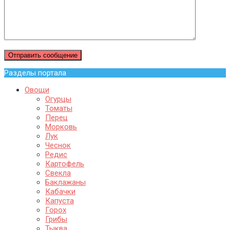
Разделы портала
Овощи
Огурцы
Томаты
Перец
Морковь
Лук
Чеснок
Редис
Картофель
Свекла
Баклажаны
Кабачки
Капуста
Горох
Грибы
Тыква