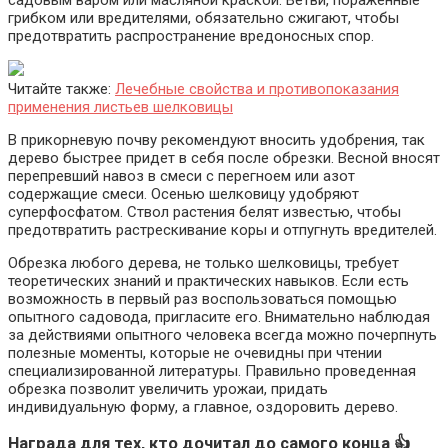
садовым варом или масляной краской. Ветви, пораженные
грибком или вредителями, обязательно сжигают, чтобы
предотвратить распространение вредоносных спор.
Читайте также:
Лечебные свойства и противопоказания
применения листьев шелковицы
В прикорневую почву рекомендуют вносить удобрения, так
дерево быстрее придет в себя после обрезки. Весной вносят
перепревший навоз в смеси с перегноем или азот
содержащие смеси. Осенью шелковицу удобряют
суперфосфатом. Ствол растения белят известью, чтобы
предотвратить растрескивание коры и отпугнуть вредителей.
Обрезка любого дерева, не только шелковицы, требует
теоретических знаний и практических навыков. Если есть
возможность в первый раз воспользоваться помощью
опытного садовода, пригласите его. Внимательно наблюдая
за действиями опытного человека всегда можно почерпнуть
полезные моменты, которые не очевидны при чтении
специализированной литературы. Правильно проведенная
обрезка позволит увеличить урожаи, придать
индивидуальную форму, а главное, оздоровить дерево.
Награда для тех, кто дочитал до самого конца 👍