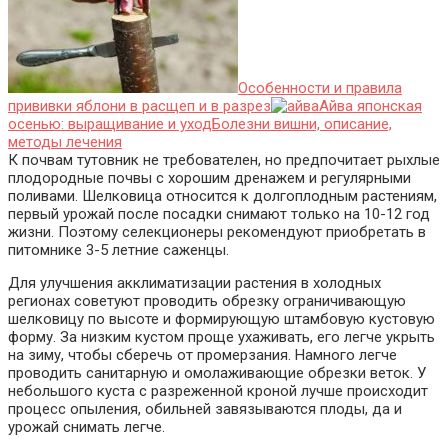
Особенности и правила
прививки яблони в расщеп и в разрез
Айва японская
осенью: выращивание и уход
Болезни вишни, описание,
методы лечения
К почвам тутовник не требователен, но предпочитает рыхлые
плодородные почвы с хорошим дренажем и регулярными
поливами. Шелковица относится к долгоплодным растениям,
первый урожай после посадки снимают только на 10-12 год
жизни. Поэтому селекционеры рекомендуют приобретать в
питомнике 3-5 летние саженцы.
Для улучшения акклиматизации растения в холодных
регионах советуют проводить обрезку ограничивающую
шелковицу по высоте и формирующую штамбовую кустовую
форму. За низким кустом проще ухаживать, его легче укрыть
на зиму, чтобы сберечь от промерзания. Намного легче
проводить санитарную и омолаживающие обрезки веток. У
небольшого куста с разреженной кроной лучше происходит
процесс опыления, обильней завязываются плоды, да и
урожай снимать легче.