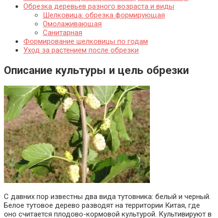
Обрезка деревьев разного возраста и виды
Шелковица: обрезка формирующая
Омолаживающая
Санитарная
Формирование шелковицы по годам
Уход за растением после обрезки
Описание культуры и цель обрезки
С давних пор известны два вида тутовника: белый и черный.
Белое тутовое дерево разводят на территории Китая, где
оно считается плодово-кормовой культурой. Культивируют в