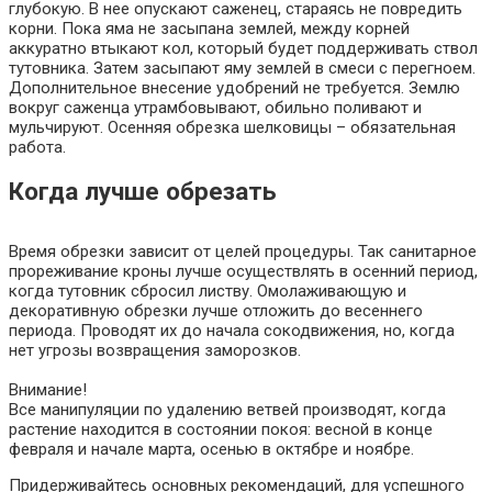
глубокую. В нее опускают саженец, стараясь не повредить
корни. Пока яма не засыпана землей, между корней
аккуратно втыкают кол, который будет поддерживать ствол
тутовника. Затем засыпают яму землей в смеси с перегноем.
Дополнительное внесение удобрений не требуется. Землю
вокруг саженца утрамбовывают, обильно поливают и
мульчируют. Осенняя обрезка шелковицы – обязательная
работа.
Когда лучше обрезать
Время обрезки зависит от целей процедуры. Так санитарное
прореживание кроны лучше осуществлять в осенний период,
когда тутовник сбросил листву. Омолаживающую и
декоративную обрезки лучше отложить до весеннего
периода. Проводят их до начала сокодвижения, но, когда
нет угрозы возвращения заморозков.
Внимание!
Все манипуляции по удалению ветвей производят, когда
растение находится в состоянии покоя: весной в конце
февраля и начале марта, осенью в октябре и ноябре.
Придерживайтесь основных рекомендаций, для успешного