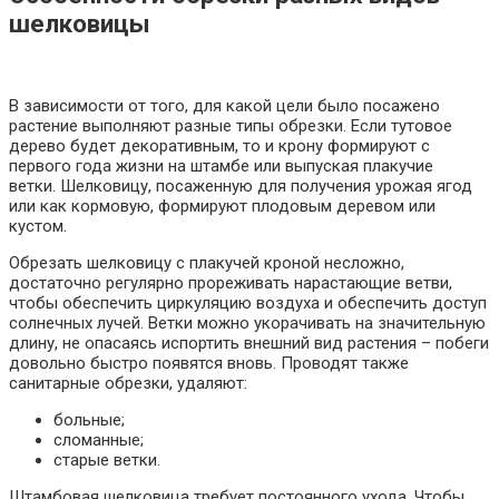
шелковицы
В зависимости от того, для какой цели было посажено
растение выполняют разные типы обрезки. Если тутовое
дерево будет декоративным, то и крону формируют с
первого года жизни на штамбе или выпуская плакучие
ветки. Шелковицу, посаженную для получения урожая ягод
или как кормовую, формируют плодовым деревом или
кустом.
Обрезать шелковицу с плакучей кроной несложно,
достаточно регулярно прореживать нарастающие ветви,
чтобы обеспечить циркуляцию воздуха и обеспечить доступ
солнечных лучей. Ветки можно укорачивать на значительную
длину, не опасаясь испортить внешний вид растения – побеги
довольно быстро появятся вновь. Проводят также
санитарные обрезки, удаляют:
больные;
сломанные;
старые ветки.
Штамбовая шелковица требует постоянного ухода. Чтобы