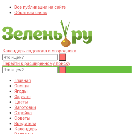
Все публикации на сайте
Обратная связь
Календарь садовода и огородника
Zelenj.ru – все про садоводство, земледелие, фермерство и
Особенности садоводства, земледелия, фермерства и
птицеводство
птицеводства. Выращивания культур, сбор и хранение урожая.
Перейти к расширенному поиску
Уход за дачным участком, деревьями и кустами. Полезные
советы дачникам и садоводам
Главная
Овощи
Ягоды
Фрукты
Цветы
Заготовки
Стройка
Советы
Вредители
Календарь