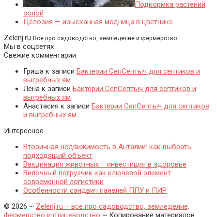
Подкормка растений
золой
Целозия — изысканная модница в цветнике
Zelenj.ru
Все про садоводство, земледелие и фермерство
Мы в соцсетях
Свежие комментарии
Гриша
к записи
Бактерии СепСептыч для септиков и
выгребных ям
Лена
к записи
Бактерии СепСептыч для септиков и
выгребных ям
Анастасия
к записи
Бактерии СепСептыч для септиков
и выгребных ям
Интересное
Вторичная недвижимость в Анталии: как выбрать
подходящий объект
Вакцинация животных – инвестиция в здоровье
Вилочный погрузчик как ключевой элемент
современной логистики
Особенности сэндвич панелей ППУ и ПИР
©
2026
~
Zelenj.ru – все про садоводство, земледелие,
фермерство и птицеводство
~ Копирование материалов