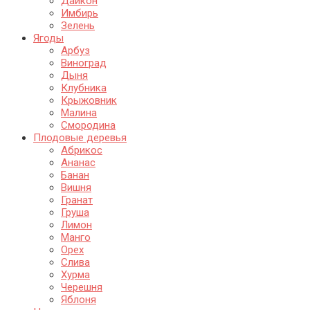
Дайкон
Имбирь
Зелень
Ягоды
Арбуз
Виноград
Дыня
Клубника
Крыжовник
Малина
Смородина
Плодовые деревья
Абрикос
Ананас
Банан
Вишня
Гранат
Груша
Лимон
Манго
Орех
Слива
Хурма
Черешня
Яблоня