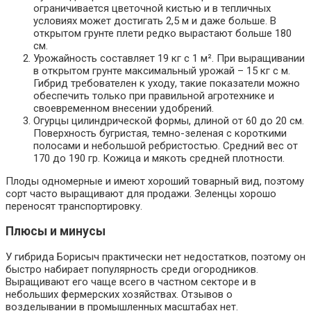
ограничивается цветочной кистью и в тепличных
условиях может достигать 2,5 м и даже больше. В
открытом грунте плети редко вырастают больше 180
см.
Урожайность составляет 19 кг с 1 м². При выращивании
в открытом грунте максимальный урожай – 15 кг с м.
Гибрид требователен к уходу, такие показатели можно
обеспечить только при правильной агротехнике и
своевременном внесении удобрений.
Огурцы цилиндрической формы, длиной от 60 до 20 см.
Поверхность бугристая, темно-зеленая с короткими
полосами и небольшой ребристостью. Средний вес от
170 до 190 гр. Кожица и мякоть средней плотности.
Плоды одномерные и имеют хороший товарный вид, поэтому
сорт часто выращивают для продажи. Зеленцы хорошо
переносят транспортировку.
Плюсы и минусы
У гибрида Борисыч практически нет недостатков, поэтому он
быстро набирает популярность среди огородников.
Выращивают его чаще всего в частном секторе и в
небольших фермерских хозяйствах. Отзывов о
возделывании в промышленных масштабах нет.