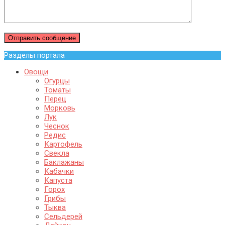
Разделы портала
Овощи
Огурцы
Томаты
Перец
Морковь
Лук
Чеснок
Редис
Картофель
Свекла
Баклажаны
Кабачки
Капуста
Горох
Грибы
Тыква
Сельдерей