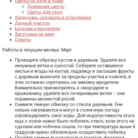
Цветы на даче и дома
Домашние цветы
Цветы для сада
Календарь садовода и огородника
Дачный участок
Болезни и вредители
Заготовки на зиму
Советы
Работы в текущем месяце:
Март
Проведите обрезку кустов и деревьев. Удалите все
ненужные ветки и сухостой. Соберите оставшиеся
листья и ягоды на кустах, падалицу и засохшие фрукты
с деревьев вынесите за пределы участка и сожгите, в
этих останках спрятались на зимовку вредители.
Внимательно присмотритесь к смородине и
крыжовнику, удалите все почерневшие ветки – они
поражены мучнистой росой.
Снимите темную обвязку со ствола деревьев. Они
сильно нагреваются и могут в солнечную погоду
спровоцировать ожог коры. Для недопустимости этого
еще с осени нужно было побелить ствол, если этого не
сделали или побелка сошла, то при температуре выше 6
градусов нужно обязательно осуществить побелку.
Посейте семена высокорослых томатов, физалиса,