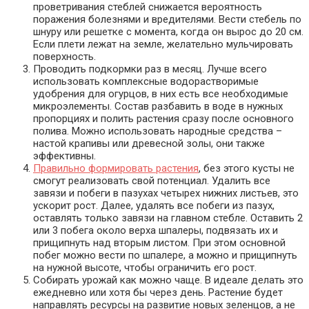
проветривания стеблей снижается вероятность
поражения болезнями и вредителями. Вести стебель по
шнуру или решетке с момента, когда он вырос до 20 см.
Если плети лежат на земле, желательно мульчировать
поверхность.
Проводить подкормки раз в месяц. Лучше всего
использовать комплексные водорастворимые
удобрения для огурцов, в них есть все необходимые
микроэлементы. Состав разбавить в воде в нужных
пропорциях и полить растения сразу после основного
полива. Можно использовать народные средства –
настой крапивы или древесной золы, они также
эффективны.
Правильно формировать растения
, без этого кусты не
смогут реализовать свой потенциал. Удалить все
завязи и побеги в пазухах четырех нижних листьев, это
ускорит рост. Далее, удалять все побеги из пазух,
оставлять только завязи на главном стебле. Оставить 2
или 3 побега около верха шпалеры, подвязать их и
прищипнуть над вторым листом. При этом основной
побег можно вести по шпалере, а можно и прищипнуть
на нужной высоте, чтобы ограничить его рост.
Собирать урожай как можно чаще. В идеале делать это
ежедневно или хотя бы через день. Растение будет
направлять ресурсы на развитие новых зеленцов, а не