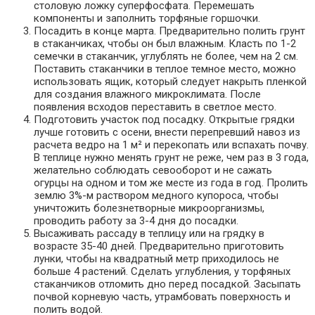
столовую ложку суперфосфата. Перемешать
компоненты и заполнить торфяные горшочки.
Посадить в конце марта. Предварительно полить грунт
в стаканчиках, чтобы он был влажным. Класть по 1-2
семечки в стаканчик, углублять не более, чем на 2 см.
Поставить стаканчики в теплое темное место, можно
использовать ящик, который следует накрыть пленкой
для создания влажного микроклимата. После
появления всходов переставить в светлое место.
Подготовить участок под посадку. Открытые грядки
лучше готовить с осени, внести перепревший навоз из
расчета ведро на 1 м² и перекопать или вспахать почву.
В теплице нужно менять грунт не реже, чем раз в 3 года,
желательно соблюдать севооборот и не сажать
огурцы на одном и том же месте из года в год. Пролить
землю 3%-м раствором медного купороса, чтобы
уничтожить болезнетворные микроорганизмы,
проводить работу за 3-4 дня до посадки.
Высаживать рассаду в теплицу или на грядку в
возрасте 35-40 дней. Предварительно приготовить
лунки, чтобы на квадратный метр приходилось не
больше 4 растений. Сделать углубления, у торфяных
стаканчиков отломить дно перед посадкой. Засыпать
почвой корневую часть, утрамбовать поверхность и
полить водой.