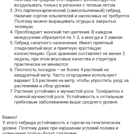
возделывать только в регионах с теплым летом.
Это партенокарпический (самоопыляемый) гибрид.
Наличие сортов-опылителей и насекомых не требуется.
Поэтому можно выращивать огурцы в закрытых
теплицах.
Преобладает женский тип цветения. В каждом
междоузлии образуется по 1-2, а иногда и 3 завязи.
Гибрид салатного назначения. Имеет приятный
сладковатый вкус и приятную хрустящую
консистенцию. Срок хранения составляет не менее 2
недель, при этом вкусовые качества и структура
практически не меняются.
Плотность посадки – не более 4 растений на
квадратный метр. Часто огородники используют
вариант 3,5 растения на метр, чтобы упростить уход за
растениями и сбор урожая.
Растение устойчиво к мучнистой росе. Толерантно к
ложной мучнистой росе. Устойчивость к остальным
грибковым заболеваниям выше среднего уровня.
Важно!
У этого гибрида устойчивость к горечи на генетическом
уровне. Поэтому даже при нарушении условий полива и
освещения огурцы будут сладкими.