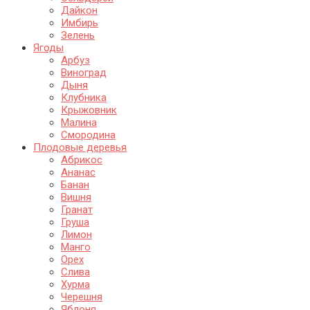
Дайкон
Имбирь
Зелень
Ягоды
Арбуз
Виноград
Дыня
Клубника
Крыжовник
Малина
Смородина
Плодовые деревья
Абрикос
Ананас
Банан
Вишня
Гранат
Груша
Лимон
Манго
Орех
Слива
Хурма
Черешня
Яблоня