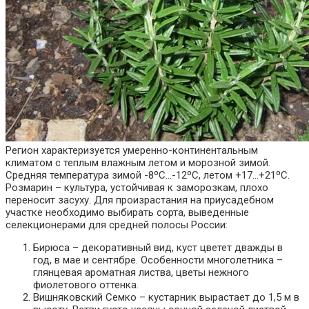
Регион характеризуется умеренно-континентальным
климатом с теплым влажным летом и морозной зимой.
Средняя температура зимой -8ºС…-12ºС, летом +17…+21ºС.
Розмарин – культура, устойчивая к заморозкам, плохо
переносит засуху. Для произрастания на приусадебном
участке необходимо выбирать сорта, выведенные
селекционерами для средней полосы России:
Бирюса – декоративный вид, куст цветет дважды в
год, в мае и сентябре. Особенности многолетника –
глянцевая ароматная листва, цветы нежного
фиолетового оттенка.
Вишняковский Семко – кустарник вырастает до 1,5 м в