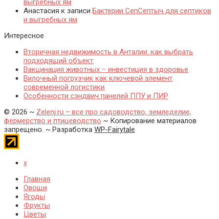
выгребных ям
Анастасия
к записи
Бактерии СепСептыч для септиков
и выгребных ям
Интересное
Вторичная недвижимость в Анталии: как выбрать
подходящий объект
Вакцинация животных – инвестиция в здоровье
Вилочный погрузчик как ключевой элемент
современной логистики
Особенности сэндвич панелей ППУ и ПИР
©
2026
~
Zelenj.ru – все про садоводство, земледелие,
фермерство и птицеводство
~ Копирование материалов
запрещено. ~ Разработка
WP-Fairytale
x
Главная
Овощи
Ягоды
Фрукты
Цветы