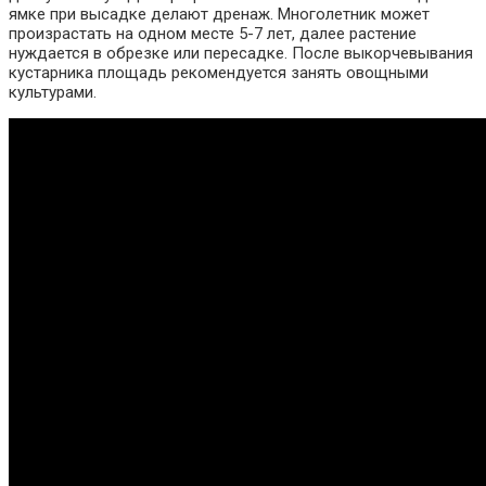
ямке при высадке делают дренаж. Многолетник может
произрастать на одном месте 5-7 лет, далее растение
нуждается в обрезке или пересадке. После выкорчевывания
кустарника площадь рекомендуется занять овощными
культурами.