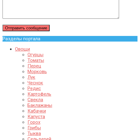
Разделы портала
Овощи
Огурцы
Томаты
Перец
Морковь
Лук
Чеснок
Редис
Картофель
Свекла
Баклажаны
Кабачки
Капуста
Горох
Грибы
Тыква
Сельдерей