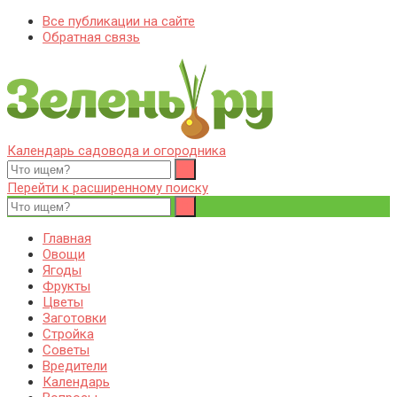
Все публикации на сайте
Обратная связь
Календарь садовода и огородника
Zelenj.ru – все про садоводство, земледелие, фермерство и
Особенности садоводства, земледелия, фермерства и
птицеводство
птицеводства. Выращивания культур, сбор и хранение урожая.
Перейти к расширенному поиску
Уход за дачным участком, деревьями и кустами. Полезные
советы дачникам и садоводам
Главная
Овощи
Ягоды
Фрукты
Цветы
Заготовки
Стройка
Советы
Вредители
Календарь