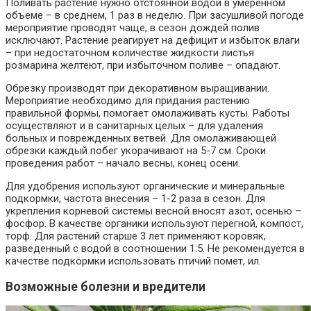
Поливать растение нужно отстоянной водой в умеренном
объеме – в среднем, 1 раз в неделю. При засушливой погоде
мероприятие проводят чаще, в сезон дождей полив
исключают. Растение реагирует на дефицит и избыток влаги
– при недостаточном количестве жидкости листья
розмарина желтеют, при избыточном поливе – опадают.
Обрезку производят при декоративном выращивании.
Мероприятие необходимо для придания растению
правильной формы, помогает омолаживать кусты. Работы
осуществляют и в санитарных целых – для удаления
больных и поврежденных ветвей. Для омолаживающей
обрезки каждый побег укорачивают на 5-7 см. Сроки
проведения работ – начало весны, конец осени.
Для удобрения используют органические и минеральные
подкормки, частота внесения – 1-2 раза в сезон. Для
укрепления корневой системы весной вносят азот, осенью –
фосфор. В качестве органики используют перегной, компост,
торф. Для растений старше 3 лет применяют коровяк,
разведенный с водой в соотношении 1:5. Не рекомендуется в
качестве подкормки использовать птичий помет, ил.
Возможные болезни и вредители