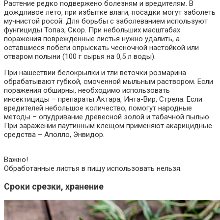
Растение редко подвержено болезням и вредителям. В
дождливое лето, при избытке влаги, посадки могут заболеть
мучнистой росой. Для борьбы с заболеванием используют
фунгициды Топаз, Скор. При небольших масштабах
поражения поврежденные листья нужно удалить, а
оставшиеся побеги опрыскать чесночной настойкой или
отваром полыни (100 г сырья на 0,5 л воды).
При нашествии белокрылки и тли веточки розмарина
обрабатывают губкой, смоченной мыльным раствором. Если
поражения обширны, необходимо использовать
инсектициды – препараты Актара, Инта-Вир, Стрела. Если
вредителей небольшое количество, помогут народные
методы – опудривание древесной золой и табачной пылью.
При заражении паутинным клещом применяют акарицидные
средства – Аполло, Энвидор.
Важно!
Обработанные листья в пищу использовать нельзя.
Сроки срезки, хранение