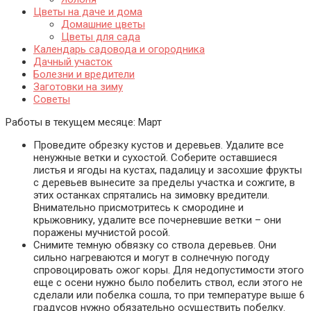
Цветы на даче и дома
Домашние цветы
Цветы для сада
Календарь садовода и огородника
Дачный участок
Болезни и вредители
Заготовки на зиму
Советы
Работы в текущем месяце:
Март
Проведите обрезку кустов и деревьев. Удалите все
ненужные ветки и сухостой. Соберите оставшиеся
листья и ягоды на кустах, падалицу и засохшие фрукты
с деревьев вынесите за пределы участка и сожгите, в
этих останках спрятались на зимовку вредители.
Внимательно присмотритесь к смородине и
крыжовнику, удалите все почерневшие ветки – они
поражены мучнистой росой.
Снимите темную обвязку со ствола деревьев. Они
сильно нагреваются и могут в солнечную погоду
спровоцировать ожог коры. Для недопустимости этого
еще с осени нужно было побелить ствол, если этого не
сделали или побелка сошла, то при температуре выше 6
градусов нужно обязательно осуществить побелку.