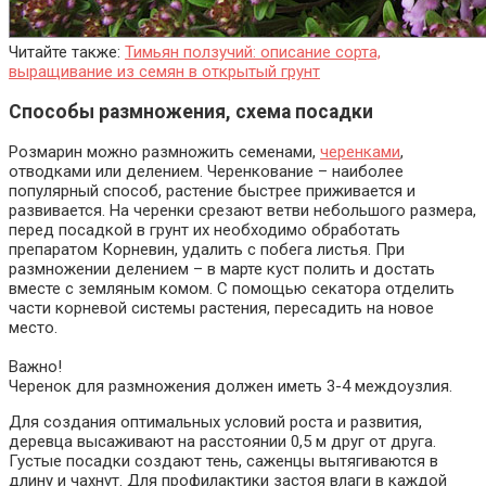
Читайте также:
Тимьян ползучий: описание сорта,
выращивание из семян в открытый грунт
Способы размножения, схема посадки
Розмарин можно размножить семенами,
черенками
,
отводками или делением. Черенкование – наиболее
популярный способ, растение быстрее приживается и
развивается. На черенки срезают ветви небольшого размера,
перед посадкой в грунт их необходимо обработать
препаратом Корневин, удалить с побега листья. При
размножении делением – в марте куст полить и достать
вместе с земляным комом. С помощью секатора отделить
части корневой системы растения, пересадить на новое
место.
Важно!
Черенок для размножения должен иметь 3-4 междоузлия.
Для создания оптимальных условий роста и развития,
деревца высаживают на расстоянии 0,5 м друг от друга.
Густые посадки создают тень, саженцы вытягиваются в
длину и чахнут. Для профилактики застоя влаги в каждой