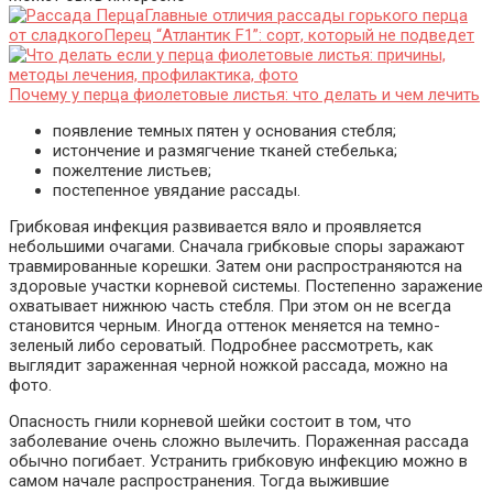
Главные отличия рассады горького перца
от сладкого
Перец “Атлантик F1”: сорт, который не подведет
Почему у перца фиолетовые листья: что делать и чем лечить
появление темных пятен у основания стебля;
истончение и размягчение тканей стебелька;
пожелтение листьев;
постепенное увядание рассады.
Грибковая инфекция развивается вяло и проявляется
небольшими очагами. Сначала грибковые споры заражают
травмированные корешки. Затем они распространяются на
здоровые участки корневой системы. Постепенно заражение
охватывает нижнюю часть стебля. При этом он не всегда
становится черным. Иногда оттенок меняется на темно-
зеленый либо сероватый. Подробнее рассмотреть, как
выглядит зараженная черной ножкой рассада, можно на
фото.
Опасность гнили корневой шейки состоит в том, что
заболевание очень сложно вылечить. Пораженная рассада
обычно погибает. Устранить грибковую инфекцию можно в
самом начале распространения. Тогда выжившие