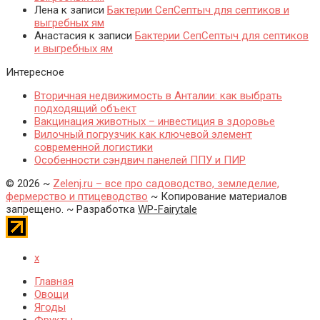
Лена
к записи
Бактерии СепСептыч для септиков и
выгребных ям
Анастасия
к записи
Бактерии СепСептыч для септиков
и выгребных ям
Интересное
Вторичная недвижимость в Анталии: как выбрать
подходящий объект
Вакцинация животных – инвестиция в здоровье
Вилочный погрузчик как ключевой элемент
современной логистики
Особенности сэндвич панелей ППУ и ПИР
©
2026
~
Zelenj.ru – все про садоводство, земледелие,
фермерство и птицеводство
~ Копирование материалов
запрещено. ~ Разработка
WP-Fairytale
x
Главная
Овощи
Ягоды
Фрукты