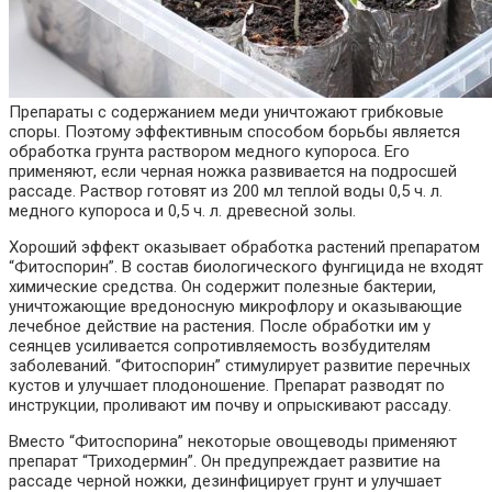
Препараты с содержанием меди уничтожают грибковые
споры. Поэтому эффективным способом борьбы является
обработка грунта раствором медного купороса. Его
применяют, если черная ножка развивается на подросшей
рассаде. Раствор готовят из 200 мл теплой воды 0,5 ч. л.
медного купороса и 0,5 ч. л. древесной золы.
Хороший эффект оказывает обработка растений препаратом
“Фитоспорин”. В состав биологического фунгицида не входят
химические средства. Он содержит полезные бактерии,
уничтожающие вредоносную микрофлору и оказывающие
лечебное действие на растения. После обработки им у
сеянцев усиливается сопротивляемость возбудителям
заболеваний. “Фитоспорин” стимулирует развитие перечных
кустов и улучшает плодоношение. Препарат разводят по
инструкции, проливают им почву и опрыскивают рассаду.
Вместо “Фитоспорина” некоторые овощеводы применяют
препарат “Триходермин”. Он предупреждает развитие на
рассаде черной ножки, дезинфицирует грунт и улучшает