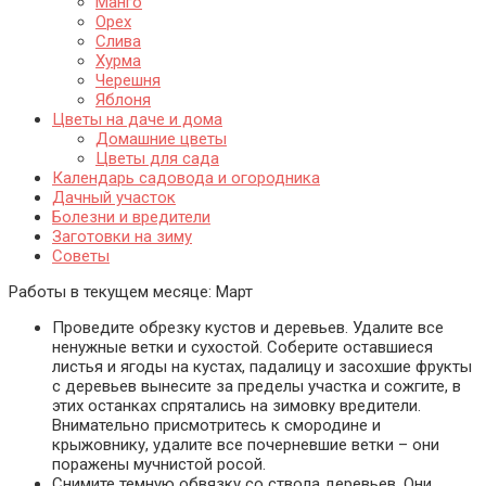
Манго
Орех
Слива
Хурма
Черешня
Яблоня
Цветы на даче и дома
Домашние цветы
Цветы для сада
Календарь садовода и огородника
Дачный участок
Болезни и вредители
Заготовки на зиму
Советы
Работы в текущем месяце:
Март
Проведите обрезку кустов и деревьев. Удалите все
ненужные ветки и сухостой. Соберите оставшиеся
листья и ягоды на кустах, падалицу и засохшие фрукты
с деревьев вынесите за пределы участка и сожгите, в
этих останках спрятались на зимовку вредители.
Внимательно присмотритесь к смородине и
крыжовнику, удалите все почерневшие ветки – они
поражены мучнистой росой.
Снимите темную обвязку со ствола деревьев. Они