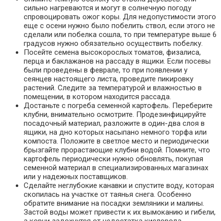
сильно нагреваются и могут в солнечную погоду
спровоцировать ожог коры. Для недопустимости этого
еще с осени нужно было побелить ствол, если этого не
сделали или побелка сошла, то при температуре выше 6
градусов нужно обязательно осуществить побелку.
Посейте семена высокорослых томатов, физалиса,
перца и баклажанов на рассаду в ящики. Если посевы
были проведены в феврале, то при появлении у
сеянцев настоящего листа, проведите пикировку
растений. Следите за температурой и влажностью в
помещении, в котором находится рассада.
Достаньте с погреба семенной картофель. Переберите
клубни, внимательно осмотрите. Продезинфицируйте
посадочный материал, разложите в один-два слоя в
ящики, на дно которых насыпано немного торфа или
компоста. Положите в светлое место и периодически
брызгайте прорастающие клубни водой. Помните, что
картофель периодически нужно обновлять, покупая
семенной материал в специализированных магазинах
или у надежных поставщиков.
Сделайте неглубокие канавки и спустите воду, которая
скопилась на участке от таянья снега. Особенно
обратите внимание на посадки земляники и малины.
Застой воды может привести к их вымоканию и гибели,
а корни задохнутся от недостатка кислорода.