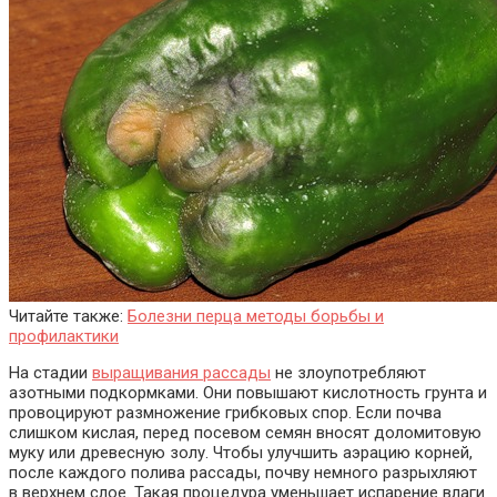
Читайте также:
Болезни перца методы борьбы и
профилактики
На стадии
выращивания рассады
не злоупотребляют
азотными подкормками. Они повышают кислотность грунта и
провоцируют размножение грибковых спор. Если почва
слишком кислая, перед посевом семян вносят доломитовую
муку или древесную золу. Чтобы улучшить аэрацию корней,
после каждого полива рассады, почву немного разрыхляют
в верхнем слое. Такая процедура уменьшает испарение влаги