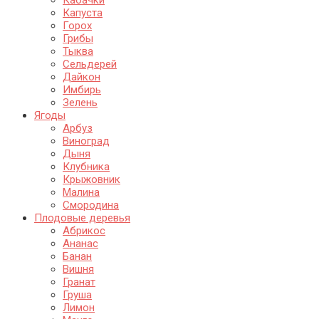
Капуста
Горох
Грибы
Тыква
Сельдерей
Дайкон
Имбирь
Зелень
Ягоды
Арбуз
Виноград
Дыня
Клубника
Крыжовник
Малина
Смородина
Плодовые деревья
Абрикос
Ананас
Банан
Вишня
Гранат
Груша
Лимон