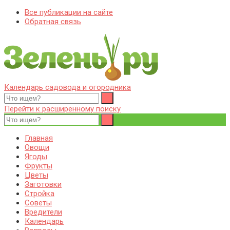
Все публикации на сайте
Обратная связь
Календарь садовода и огородника
Zelenj.ru – все про садоводство, земледелие, фермерство и
Особенности садоводства, земледелия, фермерства и
птицеводство
птицеводства. Выращивания культур, сбор и хранение урожая.
Перейти к расширенному поиску
Уход за дачным участком, деревьями и кустами. Полезные
советы дачникам и садоводам
Главная
Овощи
Ягоды
Фрукты
Цветы
Заготовки
Стройка
Советы
Вредители
Календарь