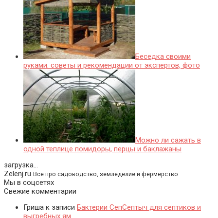
Беседка своими
руками: советы и рекомендации от экспертов, фото
Можно ли сажать в
одной теплице помидоры, перцы и баклажаны
загрузка...
Zelenj.ru
Все про садоводство, земледелие и фермерство
Мы в соцсетях
Свежие комментарии
Гриша
к записи
Бактерии СепСептыч для септиков и
выгребных ям