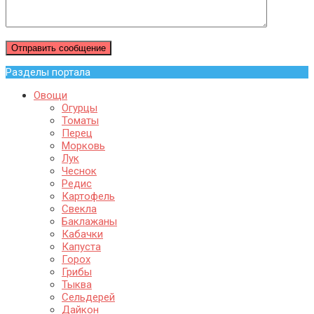
Разделы портала
Овощи
Огурцы
Томаты
Перец
Морковь
Лук
Чеснок
Редис
Картофель
Свекла
Баклажаны
Кабачки
Капуста
Горох
Грибы
Тыква
Сельдерей
Дайкон