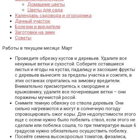
Домашние цветы
Цветы для сада
Календарь садовода и огородника
Дачный участок
Болезни и вредители
Заготовки на зиму
Советы
Работы в текущем месяце:
Март
Проведите обрезку кустов и деревьев. Удалите все
ненужные ветки и сухостой. Соберите оставшиеся
листья и ягоды на кустах, падалицу и засохшие фрукты
с деревьев вынесите за пределы участка и сожгите, в
этих останках спрятались на зимовку вредители.
Внимательно присмотритесь к смородине и
крыжовнику, удалите все почерневшие ветки – они
поражены мучнистой росой.
Снимите темную обвязку со ствола деревьев. Они
сильно нагреваются и могут в солнечную погоду
спровоцировать ожог коры. Для недопустимости этого
еще с осени нужно было побелить ствол, если этого не
сделали или побелка сошла, то при температуре выше 6
градусов нужно обязательно осуществить побелку.
Посейте семена высокорослых томатов, физалиса,