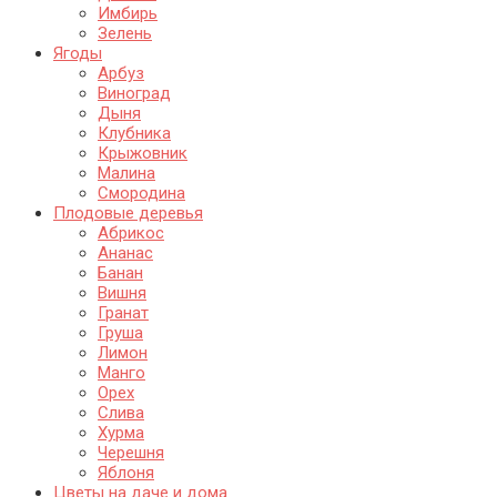
Имбирь
Зелень
Ягоды
Арбуз
Виноград
Дыня
Клубника
Крыжовник
Малина
Смородина
Плодовые деревья
Абрикос
Ананас
Банан
Вишня
Гранат
Груша
Лимон
Манго
Орех
Слива
Хурма
Черешня
Яблоня
Цветы на даче и дома