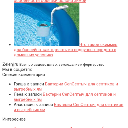
особенности обрезки яблони зимой
Что такое скиммер
для бассейна: как сделать из подручных средств в
домашних условиях
Zelenj.ru
Все про садоводство, земледелие и фермерство
Мы в соцсетях
Свежие комментарии
Гриша
к записи
Бактерии СепСептыч для септиков и
выгребных ям
Лена
к записи
Бактерии СепСептыч для септиков и
выгребных ям
Анастасия
к записи
Бактерии СепСептыч для септиков
и выгребных ям
Интересное