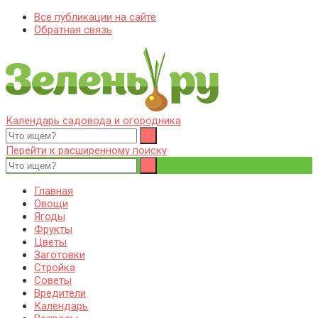
Все публикации на сайте
Обратная связь
Календарь садовода и огородника
Zelenj.ru – все про садоводство, земледелие, фермерство и
Особенности садоводства, земледелия, фермерства и
птицеводство
птицеводства. Выращивания культур, сбор и хранение урожая.
Перейти к расширенному поиску
Уход за дачным участком, деревьями и кустами. Полезные
советы дачникам и садоводам
Главная
Овощи
Ягоды
Фрукты
Цветы
Заготовки
Стройка
Советы
Вредители
Календарь