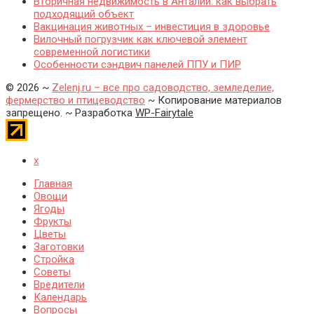
Вторичная недвижимость в Анталии: как выбрать
подходящий объект
Вакцинация животных – инвестиция в здоровье
Вилочный погрузчик как ключевой элемент
современной логистики
Особенности сэндвич панелей ППУ и ПИР
©
2026
~
Zelenj.ru – все про садоводство, земледелие,
фермерство и птицеводство
~ Копирование материалов
запрещено. ~ Разработка
WP-Fairytale
x
Главная
Овощи
Ягоды
Фрукты
Цветы
Заготовки
Стройка
Советы
Вредители
Календарь
Вопросы