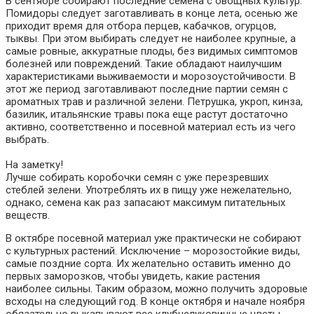
В сентябре собирают последние семена с овощных культур.
Помидоры следует заготавливать в конце лета, осенью же
приходит время для отбора перцев, кабачков, огурцов,
тыквы. При этом выбирать следует не наиболее крупные, а
самые ровные, аккуратные плоды, без видимых симптомов
болезней или повреждений. Такие обладают наилучшим
характеристиками выживаемости и морозоустойчивости. В
этот же период заготавливают последние партии семян с
ароматных трав и различной зелени. Петрушка, укроп, кинза,
базилик, итальянские травы пока еще растут достаточно
активно, соответственно и посевной материал есть из чего
выбрать.
На заметку!
Лучше собирать коробочки семян с уже перезревших
стеблей зелени. Употреблять их в пищу уже нежелательно,
однако, семена как раз запасают максимум питательных
веществ.
В октябре посевной материал уже практически не собирают
с культурных растений. Исключение – морозостойкие виды,
самые поздние сорта. Их желательно оставить именно до
первых заморозков, чтобы увидеть, какие растения
наиболее сильны. Таким образом, можно получить здоровые
всходы на следующий год. В конце октября и начале ноября