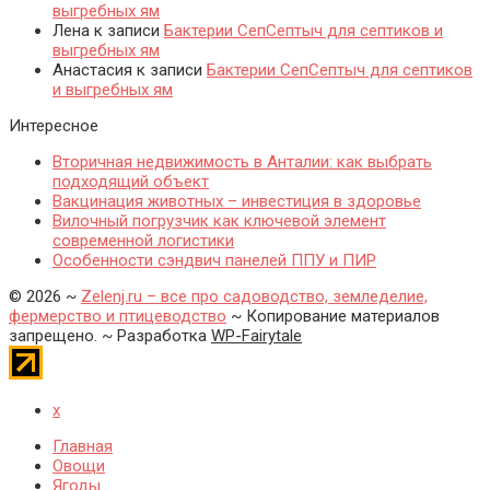
выгребных ям
Лена
к записи
Бактерии СепСептыч для септиков и
выгребных ям
Анастасия
к записи
Бактерии СепСептыч для септиков
и выгребных ям
Интересное
Вторичная недвижимость в Анталии: как выбрать
подходящий объект
Вакцинация животных – инвестиция в здоровье
Вилочный погрузчик как ключевой элемент
современной логистики
Особенности сэндвич панелей ППУ и ПИР
©
2026
~
Zelenj.ru – все про садоводство, земледелие,
фермерство и птицеводство
~ Копирование материалов
запрещено. ~ Разработка
WP-Fairytale
x
Главная
Овощи
Ягоды