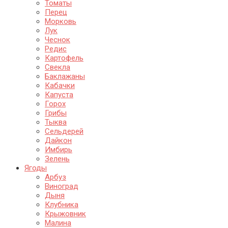
Томаты
Перец
Морковь
Лук
Чеснок
Редис
Картофель
Свекла
Баклажаны
Кабачки
Капуста
Горох
Грибы
Тыква
Сельдерей
Дайкон
Имбирь
Зелень
Ягоды
Арбуз
Виноград
Дыня
Клубника
Крыжовник
Малина