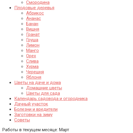
Смородина
Плодовые деревья
Абрикос
Ананас
Банан
Вишня
Гранат
Груша
Лимон
Манго
Орех
Слива
Хурма
Черешня
Яблоня
Цветы на даче и дома
Домашние цветы
Цветы для сада
Календарь садовода и огородника
Дачный участок
Болезни и вредители
Заготовки на зиму
Советы
Работы в текущем месяце:
Март