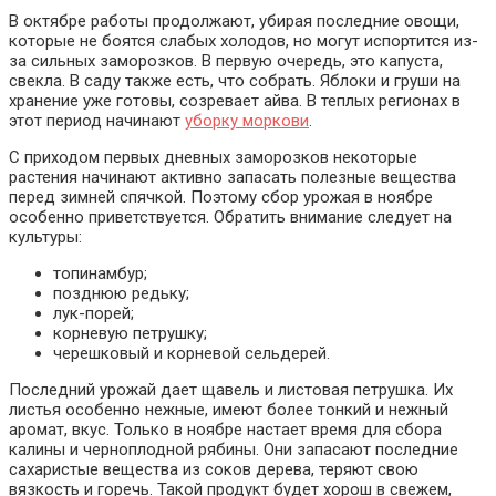
В октябре работы продолжают, убирая последние овощи,
которые не боятся слабых холодов, но могут испортится из-
за сильных заморозков. В первую очередь, это капуста,
свекла. В саду также есть, что собрать. Яблоки и груши на
хранение уже готовы, созревает айва. В теплых регионах в
этот период начинают
уборку моркови
.
С приходом первых дневных заморозков некоторые
растения начинают активно запасать полезные вещества
перед зимней спячкой. Поэтому сбор урожая в ноябре
особенно приветствуется. Обратить внимание следует на
культуры:
топинамбур;
позднюю редьку;
лук-порей;
корневую петрушку;
черешковый и корневой сельдерей.
Последний урожай дает щавель и листовая петрушка. Их
листья особенно нежные, имеют более тонкий и нежный
аромат, вкус. Только в ноябре настает время для сбора
калины и черноплодной рябины. Они запасают последние
сахаристые вещества из соков дерева, теряют свою
вязкость и горечь. Такой продукт будет хорош в свежем,