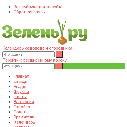
Все публикации на сайте
Обратная связь
Календарь садовода и огородника
Zelenj.ru – все про садоводство, земледелие, фермерство и
Особенности садоводства, земледелия, фермерства и
птицеводство
птицеводства. Выращивания культур, сбор и хранение урожая.
Перейти к расширенному поиску
Уход за дачным участком, деревьями и кустами. Полезные
советы дачникам и садоводам
Главная
Овощи
Ягоды
Фрукты
Цветы
Заготовки
Стройка
Советы
Вредители
Календарь