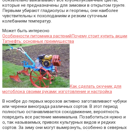
обязательно выкапывают все клубнелуковичные цветы,
которые не предназначены для зимовки в открытом грунте.
Первыми убирают гладиолусы и георгины, они наиболее
чувствительны к похолоданиям и резким суточным
колебаниям температур.
Может быть интересно
Особенности питомника растений
Почему стоит купить акции
Татнефть: основные преимущества
Как сделать окучник для
мотоблока своими руками: изготовление и настройка
В ноябре до первых морозов активно заготавливают чубуки
или черенки винограда различных сортов. В этот период
полностью останавливается сокодвижение, вероятность
повредить все растение минимальна. Позаботиться нужно и
о, так называемых, привоях культурных видов и редких
сортов. За зиму они могут вымерзнуть, особенно в северных