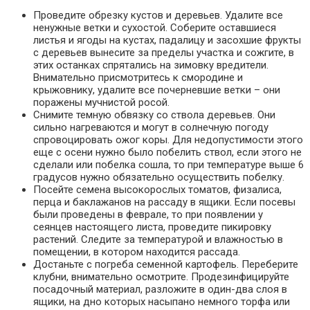
Проведите обрезку кустов и деревьев. Удалите все
ненужные ветки и сухостой. Соберите оставшиеся
листья и ягоды на кустах, падалицу и засохшие фрукты
с деревьев вынесите за пределы участка и сожгите, в
этих останках спрятались на зимовку вредители.
Внимательно присмотритесь к смородине и
крыжовнику, удалите все почерневшие ветки – они
поражены мучнистой росой.
Снимите темную обвязку со ствола деревьев. Они
сильно нагреваются и могут в солнечную погоду
спровоцировать ожог коры. Для недопустимости этого
еще с осени нужно было побелить ствол, если этого не
сделали или побелка сошла, то при температуре выше 6
градусов нужно обязательно осуществить побелку.
Посейте семена высокорослых томатов, физалиса,
перца и баклажанов на рассаду в ящики. Если посевы
были проведены в феврале, то при появлении у
сеянцев настоящего листа, проведите пикировку
растений. Следите за температурой и влажностью в
помещении, в котором находится рассада.
Достаньте с погреба семенной картофель. Переберите
клубни, внимательно осмотрите. Продезинфицируйте
посадочный материал, разложите в один-два слоя в
ящики, на дно которых насыпано немного торфа или