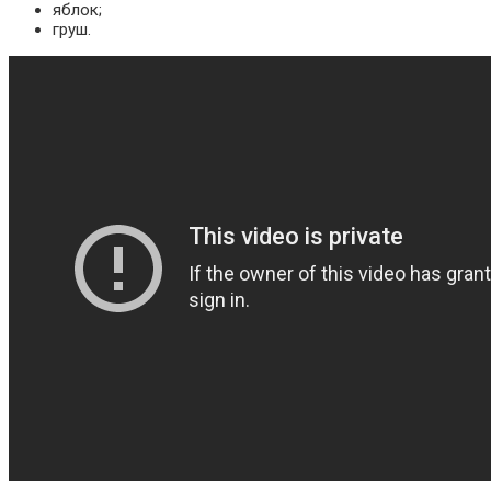
яблок;
груш.