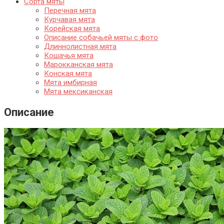
Сорта мяты
Перечная мята
Курчавая мята
Корейская мята
Описание собачьей мяты с фото
Длиннолистная мята
Кошачья мята
Марокканская мята
Конская мята
Мята имбирная
Мята мексиканская
Описание