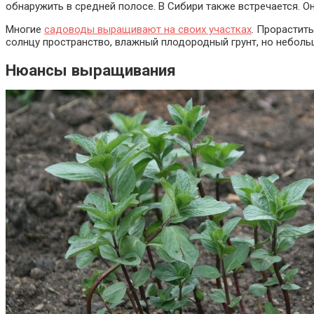
обнаружить в средней полосе. В Сибири также встречается. Она
Многие
садоводы выращивают на своих участках
. Прорастит
солнцу пространство, влажный плодородный грунт, но небольша
Нюансы выращивания