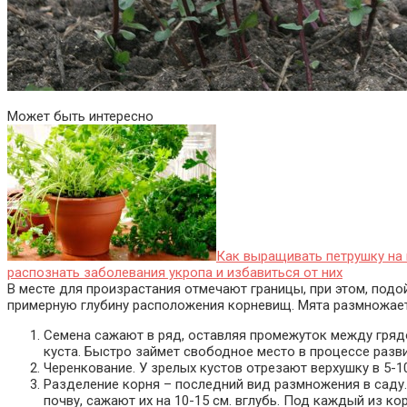
Может быть интересно
Как выращивать петрушку на 
распознать заболевания укропа и избавиться от них
В месте для произрастания отмечают границы, при этом, подо
примерную глубину расположения корневищ. Мята размножает
Семена сажают в ряд, оставляя промежуток между грядо
куста. Быстро займет свободное место в процессе разв
Черенкование. У зрелых кустов отрезают верхушку в 5-1
Разделение корня – последний вид размножения в саду. 
почву, сажают их на 10-15 см. вглубь. Под каждый из 