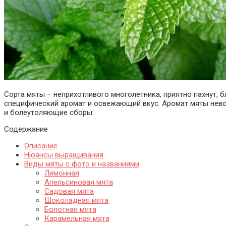
Сорта мяты – неприхотливого многолетника, приятно пахнут,
специфический аромат и освежающий вкус. Аромат мяты невоз
и болеутоляющие сборы.
Содержание
Описание
Нюансы выращивания
Виды мяты с фото и названиями
Лимонная
Апельсиновая мята
Садовая мята
Шоколадная мята
Болотная мята
Карамельная мята